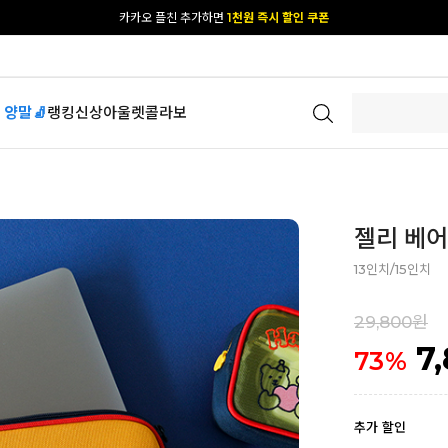
[공식몰 단독] 앱 다운받고
2% 결제 할인 받기
 양말🧦
랭킹
신상
아울렛
콜라보
젤리 베어 
13인치/15인치
29,800원
7
73
%
추가 할인