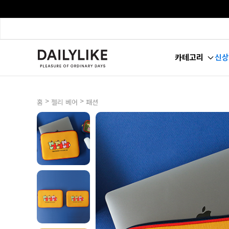
카테고리
신상
>
>
홈
젤리 베어
패션