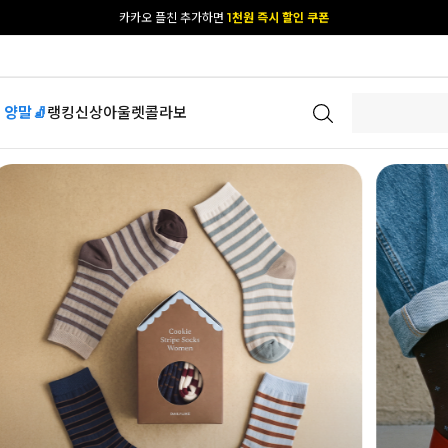
카카오 플친 추가하면
1천원 즉시 할인 쿠폰
[공식몰 단독] 앱 다운받고
2% 결제 할인 받기
 양말🧦
랭킹
신상
아울렛
콜라보