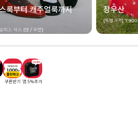
산
오디즈 섬
] 7,900원
[특별가격] 8,90
플친하고
쿠폰받기
앱 5%추가