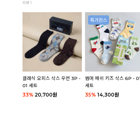
리뷰 1
 3P 세트
클래식 오피스 삭스 우먼 3P -
썸머 메쉬 키즈 삭스 6P - 0
01 세트
세트
33
%
20,700
원
35
%
14,300
원