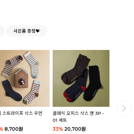
사은품 증정💝
 스트라이프 삭스 우먼
클래식 오피스 삭스 맨 3P -
핸들 플레이트
01 세트
젤리 베어 
%
8,700
원
33
%
20,700
원
16,800
원