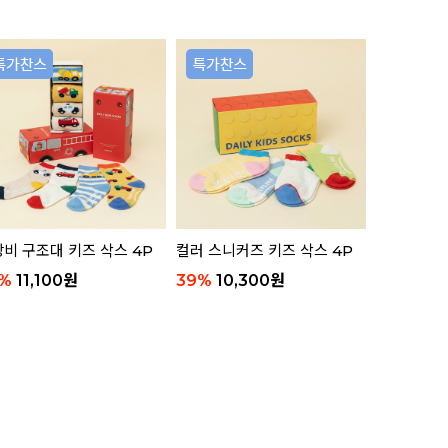
리뷰 11
비 구조대 키즈 삭스 4P
컬러 스니커즈 키즈 삭스 4P
애니멀 부클
함)
%
11,100
원
39
%
10,300
원
63
%
8,8
리뷰 8