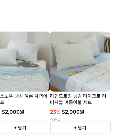
 스노우 냉감 여름 차렵이
라인드로잉 냉감 마이크로 리
세트
버시블 여름이불 세트
%
52,000
원
23
%
52,000
원
2
리뷰 2
+ 담기
+ 담기