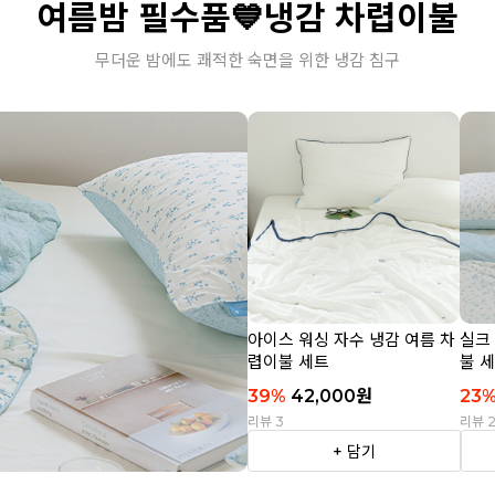
여름밤 필수품💙냉감 차렵이불
무더운 밤에도 쾌적한 숙면을 위한 냉감 침구
아이스 워싱 자수 냉감 여름 차
실크
렵이불 세트
불 
39
%
42,000
원
23
리뷰 3
리뷰 
+ 담기