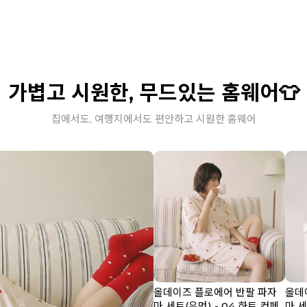
가볍고 시원한, 무드있는 홈웨어👕
집에서도, 여행지에서도 편안하고 시원한 홈웨어
올데이즈 플로에어 반팔 파자
올데
마 세트(우먼) - 04 하트 컨페
마 세