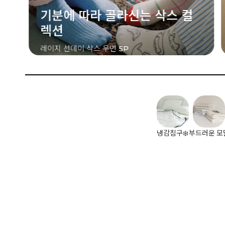
컬
달콤한 컬러를 담은 스트라이프
쿠키 스트라이프 삭스 우먼 2P
냉감침구❄️
부드러운 모