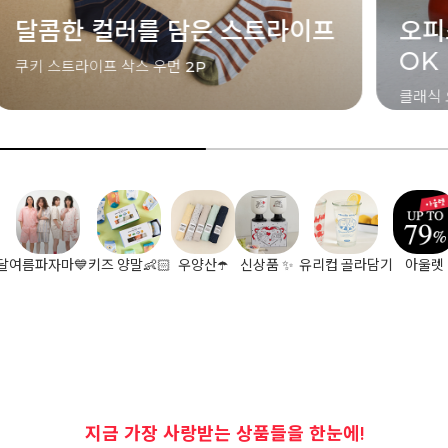
오피스룩부터 캐주얼룩까지
장우
OK
[특별가격
클래식 오피스 삭스 (맨 / 우먼)
달
여름파자마💙
키즈 양말👶🏻
우양산☂️
신상품 ✨
유리컵 골라담기
아울렛
지금 가장 사랑받는 상품들을 한눈에!