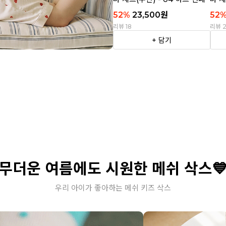
티
트라
52
%
23,500
원
52
리뷰 18
리뷰 
+ 담기
무더운 여름에도 시원한 메쉬 삭스
우리 아이가 좋아하는 메쉬 키즈 삭스