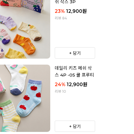
쉬 삭스 3P
23
%
12,900
원
리뷰 84
+ 담기
데일리 키즈 메쉬 삭
스 4P -05 쿨 프루티
24
%
12,900
원
리뷰 10
+ 담기