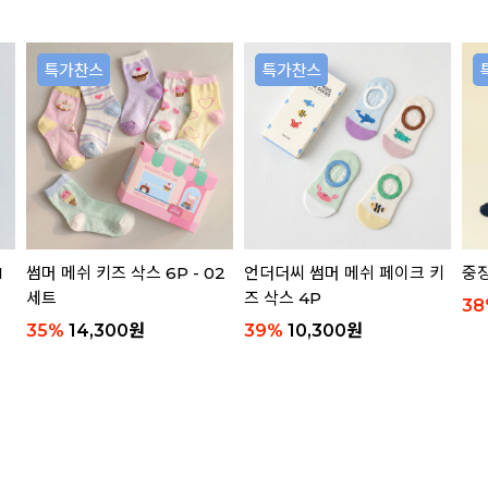
1
썸머 메쉬 키즈 삭스 6P - 02
언더더씨 썸머 메쉬 페이크 키
중장
세트
즈 삭스 4P
38
35
%
14,300
원
39
%
10,300
원