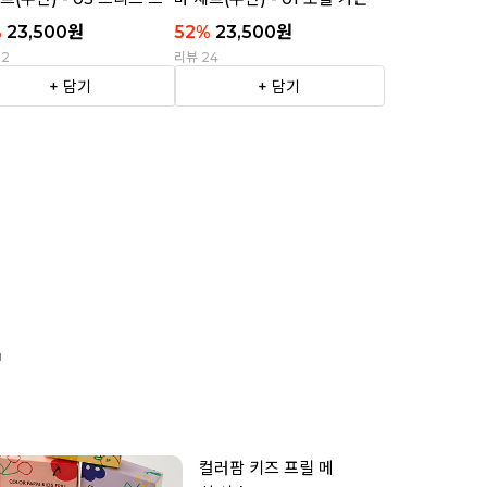
이프
%
23,500
원
52
%
23,500
원
22
리뷰 24
+ 담기
+ 담기

컬러팜 키즈 프릴 메