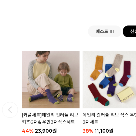
베스트👍🏻
신
삭스 4P
[커플세트]데일리 컬러풀 리브
데일리 컬러풀 리브 삭스 우
키즈6P & 우먼3P 삭스세트
3P 세트
44
%
23,900
원
38
%
11,100
원