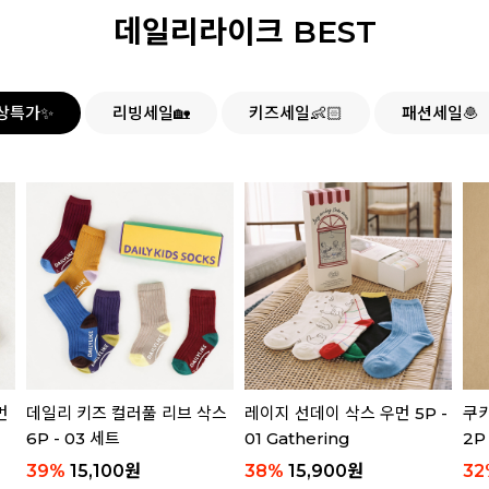
데일리라이크 BEST
상특가✨
리빙세일🏡
키즈세일👶🏻
패션세일🧆
먼
데일리 키즈 컬러풀 리브 삭스
레이지 선데이 삭스 우먼 5P -
쿠키
6P - 03 세트
01 Gathering
2P
39
%
15,100
원
38
%
15,900
원
32