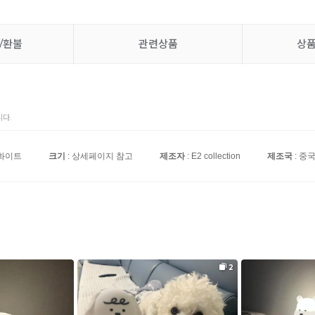
/환불
관련상품
상
다.
 화이트
크기
: 상세페이지 참고
제조자
: E2 collection
제조국
: 중