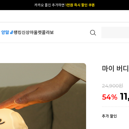
[공식몰 단독] 앱 다운받고
2% 결제 할인 받기
 양말🧦
랭킹
신상
아울렛
콜라보
마이 버디
24,900원
1
54
%
추가 할인