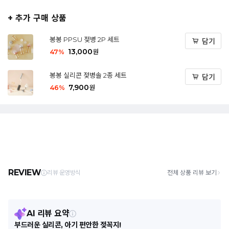
+ 추가 구매 상품
봉봉 PPSU 젖병 2P 세트
담기
13,000
47
%
원
봉봉 실리콘 젖병솔 2종 세트
담기
7,900
46
%
원