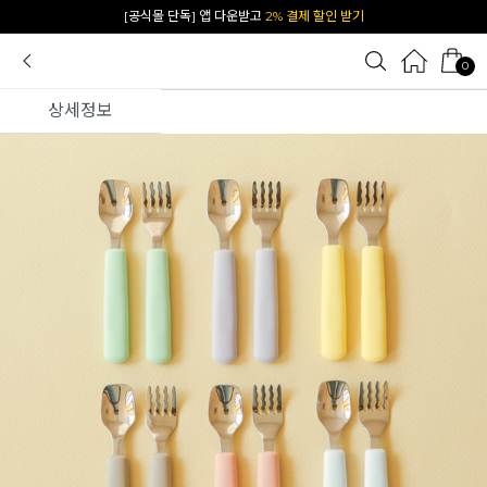
카카오 플친 추가하면
1천원 즉시 할인 쿠폰
0
상세정보