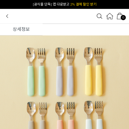
카카오 플친 추가하면
1천원 즉시 할인 쿠폰
0
상세정보