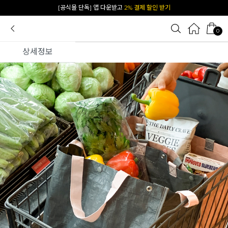
카카오 플친 추가하면
1천원 즉시 할인 쿠폰
0
상세정보