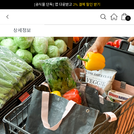
카카오 플친 추가하면
1천원 즉시 할인 쿠폰
0
상세정보