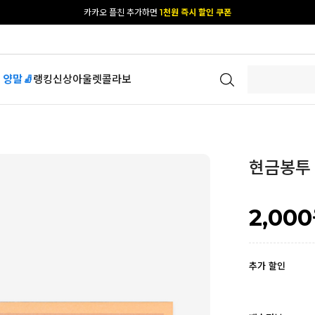
[공식몰 단독] 앱 다운받고
2% 결제 할인 받기
 양말🧦
랭킹
신상
아울렛
콜라보
현금봉투 (
2,000
추가 할인