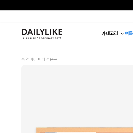
카테고리
여름
>
>
홈
마이 버디
문구