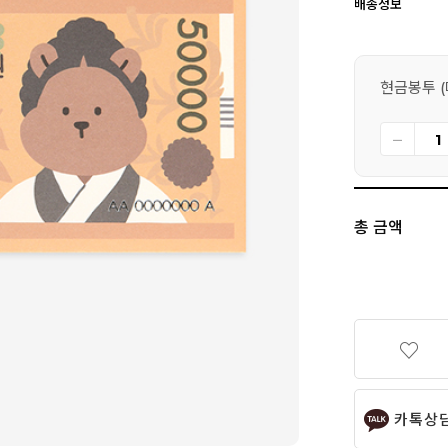
배송정보
현금봉투 (마
총 금액
카톡상