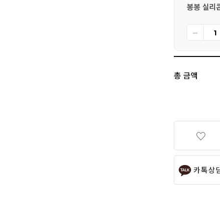
봉봉 실리콘
총 금액
카톡상