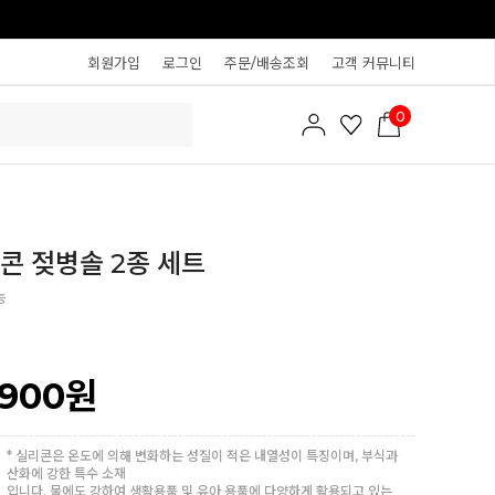
회원가입
로그인
주문/배송조회
고객 커뮤니티
0
콘 젖병솔 2종 세트
능
,900
원
* 실리콘은 온도에 의해 변화하는 성질이 적은 내열성이 특징이며, 부식과
산화에 강한 특수 소재
입니다. 물에도 강하여 생활용품 및 유아 용품에 다양하게 활용되고 있는