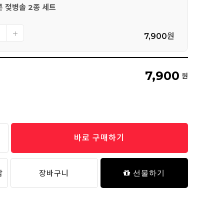
 젖병솔 2종 세트
7,900
원
7,900
원
바로 구매하기
담
장바구니
선물하기