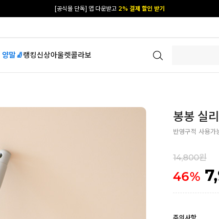
[공식몰 단독] 앱 다운받고
2% 결제 할인 받기
 양말🧦
랭킹
신상
아울렛
콜라보
봉봉 실리
반영구적 사용가
14,800원
7
46
%
주의사항