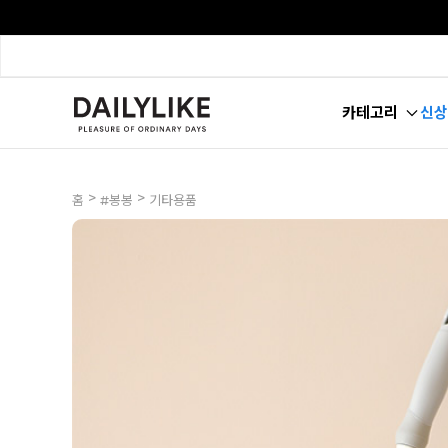
카테고리
신상
>
>
홈
#봉봉
기타용품