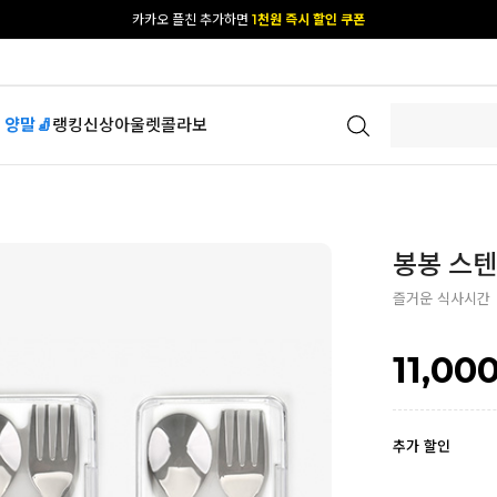
[공식몰 단독] 앱 다운받고
2% 결제 할인 받기
 양말🧦
랭킹
신상
아울렛
콜라보
봉봉 스텐
즐거운 식사시간
11,00
추가 할인