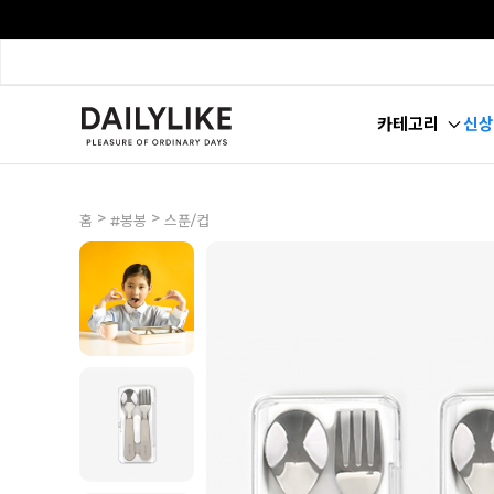
카테고리
신상
>
>
홈
#봉봉
스푼/컵