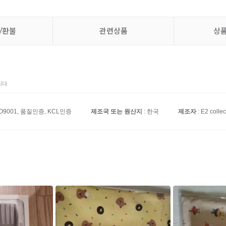
/환불
관련상품
상
다.
SO9001, 품질인증, KCL인증
제조국 또는 원산지
: 한국
제조자
: E2 collec