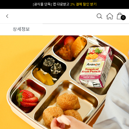
카카오 플친 추가하면
1천원 즉시 할인 쿠폰
0
상세정보