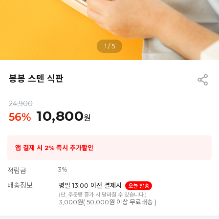
1
/
5
봉봉 스텐 식판
24,900
10,800
56
%
원
앱 결제 시 2% 즉시 추가할인
3%
적립금
배송정보
평일 13:00 이전 결제시
오늘 발송
(단, 주문량 증가 시 달라질 수 있습니다.)
3,000원( 50,000원 이상 무료배송 )