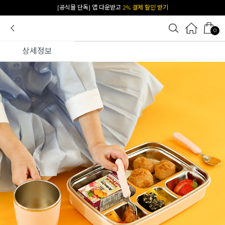
카카오 플친 추가하면
1천원 즉시 할인 쿠폰
0
상세정보