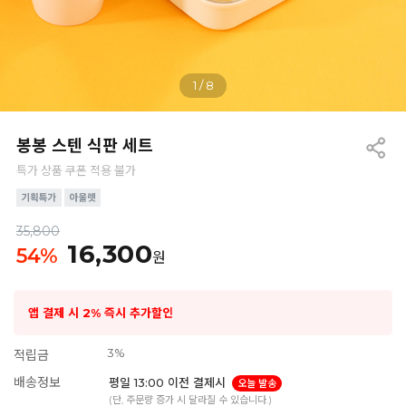
1
/
8
봉봉 스텐 식판 세트
특가 상품 쿠폰 적용 불가
35,800
16,300
54
%
원
앱 결제 시 2% 즉시 추가할인
3%
적립금
배송정보
평일 13:00 이전 결제시
오늘 발송
(단, 주문량 증가 시 달라질 수 있습니다.)