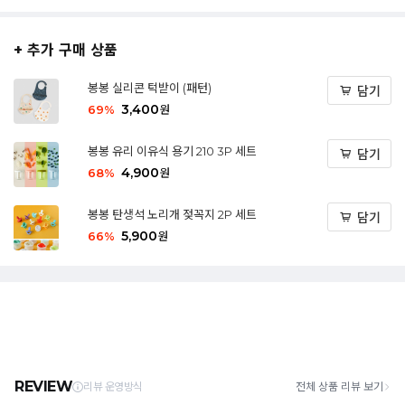
+ 추가 구매 상품
봉봉 실리콘 턱받이 (패턴)
담기
3,400
69
%
원
봉봉 유리 이유식 용기 210 3P 세트
담기
4,900
68
%
원
봉봉 탄생석 노리개 젖꼭지 2P 세트
담기
5,900
66
%
원