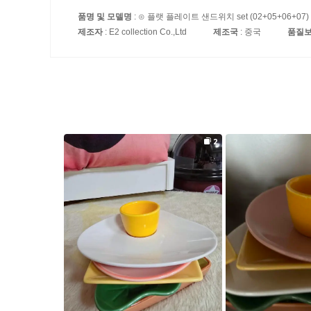
품명 및 모델명
: ⊙ 플랫 플레이트 샌드위치 set (02+05+06+07)
제조자
: E2 collection Co.,Ltd
제조국
: 중국
품질