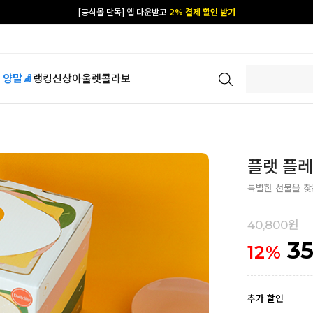
[공식몰 단독] 앱 다운받고
2% 결제 할인 받기
카카오 플친 추가하면
1천원 즉시 할인 쿠폰
[공식몰 단독] 앱 다운받고
2% 결제 할인 받기
 양말🧦
랭킹
신상
아울렛
콜라보
플랫 플레
특별한 선물을 
40,800원
35
12
%
추가 할인