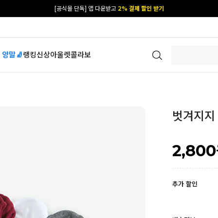
[공식몰 단독] 앱 다운받고
2% 결제 할인 받기
 양말🧦
랭킹
신상
아울렛
콜라보
벗겨지지 
2,800
추가 할인