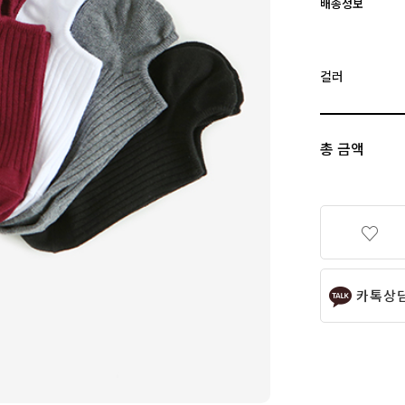
배송정보
컬러
총 금액
카톡상