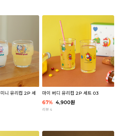
미니 유리컵 2P 세
마이 버디 유리컵 2P 세트 03
67
%
4,900
원
리뷰 4