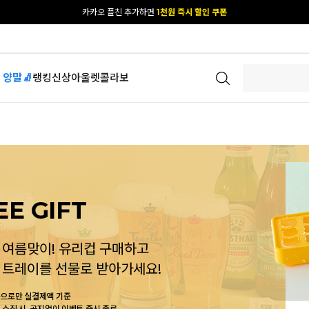
카카오 플친 추가하면
1천원 즉시 할인 쿠폰
[공식몰 단독] 앱 다운받고
2% 결제 할인 받기
 양말🧦
랭킹
신상
아울렛
콜라보
EE GIFT
 여름맞이! 유리컵 구매하고
 트레이를 선물로 받아가세요!
으로만 실결제액 기준
 소진 시, 공지없이 이벤트 즉시 종료