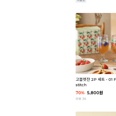
고블렛잔 2P 세트 - 01 F
stitch
70
%
5,800
원
리뷰 36