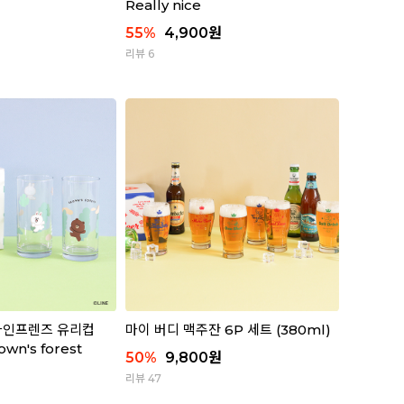
Really nice
55
%
4,900
원
리뷰 6
라인프렌즈 유리컵
마이 버디 맥주잔 6P 세트 (380ml)
own's forest
50
%
9,800
원
리뷰 47