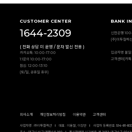
CUSTOMER CENTER
BANK I
1644-2309
신한은행 100-
(주)이투컬렉
( 전화 상담 미 운영 / 문자 발신 전용 )
입금자명 불일
카카오톡: 10:00-17:00
고객센터(카톡 
1:1문의 10:00-17:00
점심: 12:00-13:10
(토/일, 공휴일 휴무)
회사소개
개인정보처리방침
이용약관
고객센터
사업자명 : ㈜이투컬렉션
I
대표 : 이용철, 이창만
I
사업자 등록번호: 514-81-83
주소 : 대구시 남구 대명남로 192
I
통신판매업 신고번호: 제 2012-대구남구-0241호