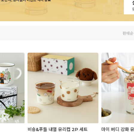
판매순
비숑&푸들 내열 유리컵 2P 세트
마이 버디 강화 유