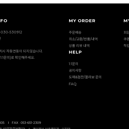
NFO
MY ORDER
M
030-530912
주문배송
회
션
취소/교환/반품/내역
쿠
상품 리뷰 내역
적
치시 자동연동이 되지않습니다.
HELP
1:1문의)로 확인해주세요.
1:1문의
공지사항
도매&협찬/콜라보 문의
FAQ
305
I
FAX : 053-651-2309
사업자정보확인
 [
]
I
개인정보 보호책임자 : 이창만