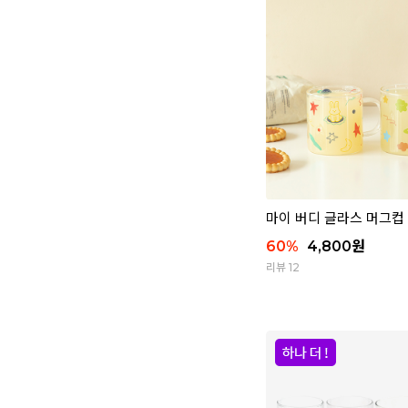
마이 버디 글라스 머그컵
60
%
4,800
원
리뷰 12