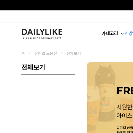
카테고리
신상
>
>
홈
유리컵 모음전
전체보기
전체보기
FR
시원한
아이스
유리컵 상품
사은품 재고