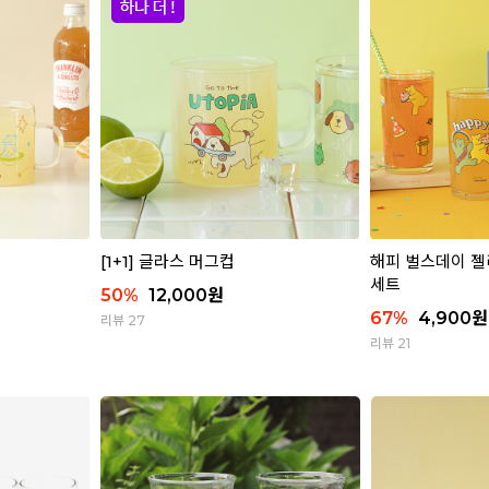
[1+1] 글라스 머그컵
해피 벌스데이 젤
세트
50
%
12,000
원
67
%
4,900
원
리뷰 27
리뷰 21