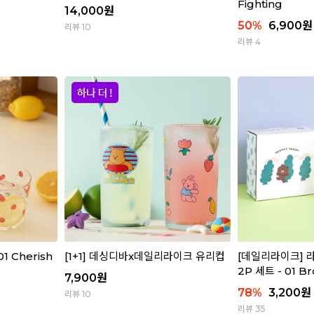
Fighting
14,000
원
50
%
6,900
원
리뷰 10
리뷰 4
1 Cherish
[1+1] 데싱디바x데일리라이크 유리컵
[데일리라이크] 
2P 세트 - 01 Br
7,900
원
78
%
3,200
원
리뷰 10
리뷰 35