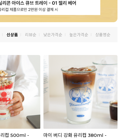
신상품
리뷰순
낮은가격순
높은가격순
상품명순
리컵 500ml -
마이 버디 강화 유리컵 380ml -