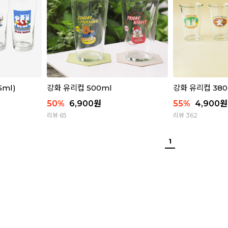
5ml)
강화 유리컵 500ml
강화 유리컵 380
50
%
6,900
원
55
%
4,900
원
리뷰 65
리뷰 362
1