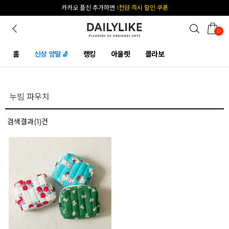
카카오 플친 추가하면
1천원 즉시 할인 쿠폰
0
홈
신상 양말🧦
랭킹
아울렛
콜라보
검색결과(1)건