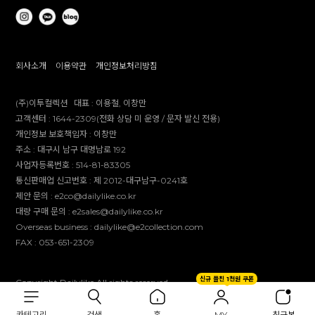
회사소개
이용약관
개인정보처리방침
(주)이투컬렉션
대표 :
이용철, 이창만
고객센터 :
1644-2309(전화 상담 미 운영 / 문자 발신 전용)
개인정보 보호책임자 :
이창만
주소 :
대구시 남구 대명남로 192
사업자등록번호 :
514-81-83305
통신판매업 신고번호 :
제 2012-대구남구-0241호
제안 문의 : e2co@dailylike.co.kr
대량 구매 문의 : e2sales@dailylike.co.kr
Overseas business : dailylike@e2collection.com
FAX :
053-651-2309
신규 플친 1천원 쿠폰
Copyright Dailylike All rights reserved.
카테고리
검색
홈
MY
최근본