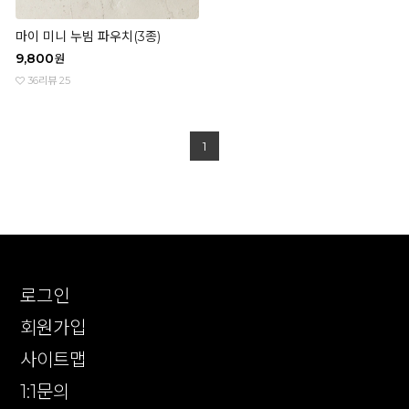
마이 미니 누빔 파우치(3종)
9,800
원
36
리뷰 25
1
로그인
회원가입
사이트맵
1:1문의