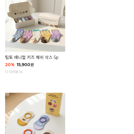
팁토 애니멀 키즈 메쉬 삭스 5p
20
%
15,900
원
10
리뷰 34