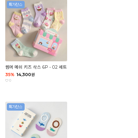
썸머 메쉬 키즈 삭스 6P - 02 세트
35
%
14,300
원
0