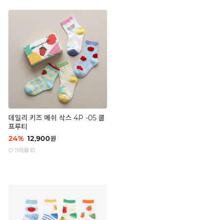
데일리 키즈 메쉬 삭스 4P -05 쿨
프루티
24
%
12,900
원
11
리뷰 10