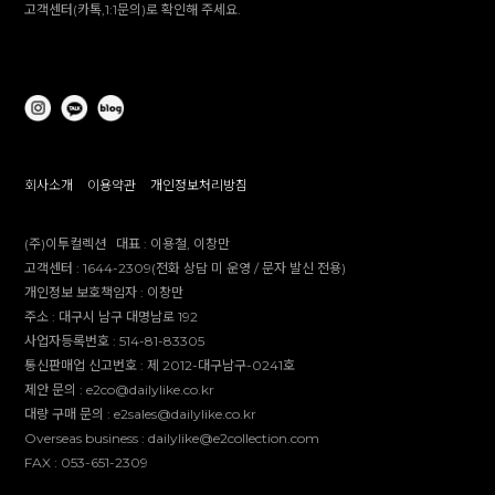
고객센터(카톡,1:1문의)로 확인해 주세요.
회사소개
이용약관
개인정보처리방침
(주)이투컬렉션
대표 :
이용철, 이창만
고객센터 :
1644-2309(전화 상담 미 운영 / 문자 발신 전용)
개인정보 보호책임자 :
이창만
주소 :
대구시 남구 대명남로 192
사업자등록번호 :
514-81-83305
통신판매업 신고번호 :
제 2012-대구남구-0241호
제안 문의 : e2co@dailylike.co.kr
대량 구매 문의 : e2sales@dailylike.co.kr
Overseas business : dailylike@e2collection.com
FAX :
053-651-2309