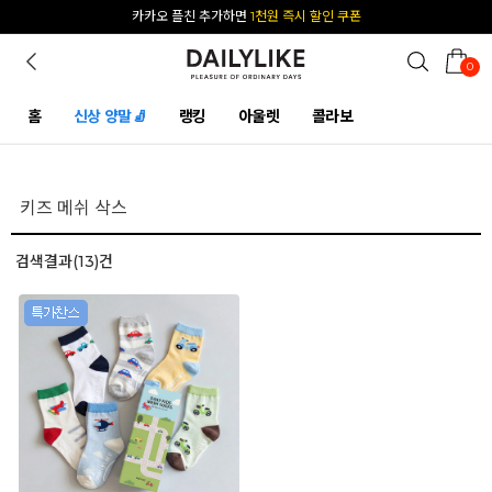
카카오 플친 추가하면
1천원 즉시 할인 쿠폰
0
홈
신상 양말🧦
랭킹
아울렛
콜라보
검색결과(13)건