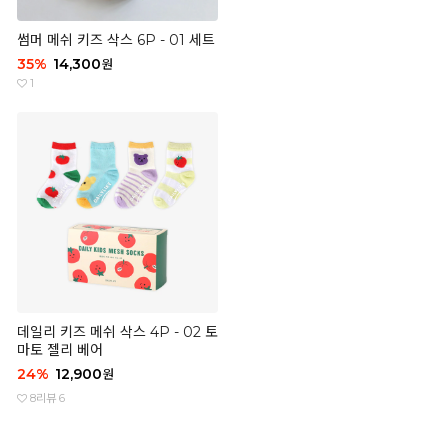
썸머 메쉬 키즈 삭스 6P - 01 세트
35
%
14,300
원
1
데일리 키즈 메쉬 삭스 4P - 02 토
마토 젤리 베어
24
%
12,900
원
8
리뷰 6