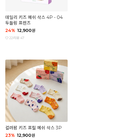
데일리 키즈 메쉬 삭스 4P - 04
두들링 프렌즈
24
%
12,900
원
22
리뷰 47
컬러팜 키즈 프릴 메쉬 삭스 3P
23
%
12,900
원