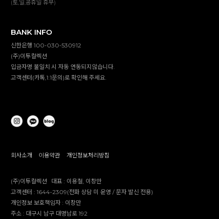
(토,일,공휴일 휴무)
BANK INFO
신한은행 100-030-530912
(주)이투컬렉션
입금자명 불일치 시 자동 연동되지않습니다.
고객센터(카톡,1:1문의)로 확인해 주세요.
회사소개
이용약관
개인정보처리방침
(주)이투컬렉션
대표 :
이용철, 이창만
고객센터 :
1644-2309(전화 상담 미 운영 / 문자 발신 전용)
개인정보 보호책임자 :
이창만
주소 :
대구시 남구 대명남로 192