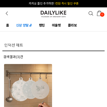
카카오 플친 추가하면
1천원 즉시 할인 쿠폰
0
홈
신상 양말🧦
랭킹
아울렛
콜라보
검색결과(3)건