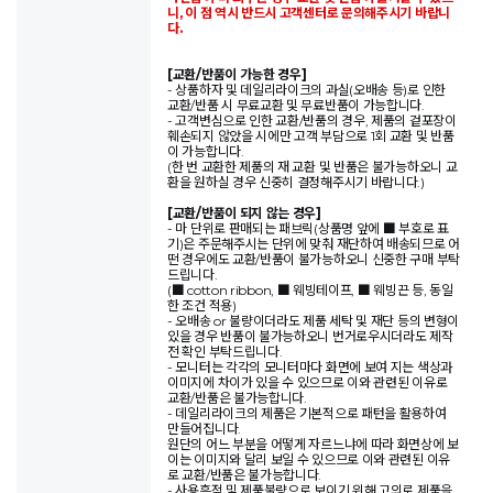
니, 이 점 역시 반드시 고객센터로 문의해주시기 바랍니
다.
[교환/반품이 가능한 경우]
- 상품하자 및 데일리라이크의 과실(오배송 등)로 인한
교환/반품 시 무료교환 및 무료반품이 가능합니다.
- 고객변심으로 인한 교환/반품의 경우, 제품의 겉포장이
훼손되지 않았을 시에만 고객 부담으로 1회 교환 및 반품
이 가능합니다.
(한 번 교환한 제품의 재 교환 및 반품은 불가능하오니 교
환을 원하실 경우 신중히 결정해주시기 바랍니다.)
[교환/반품이 되지 않는 경우]
- 마 단위로 판매되는 패브릭(상품명 앞에 ■ 부호로 표
기)은 주문해주시는 단위에 맞춰 재단하여 배송되므로 어
떤 경우에도 교환/반품이 불가능하오니 신중한 구매 부탁
드립니다.
(■ cotton ribbon, ■ 웨빙테이프, ■ 웨빙끈 등, 동일
한 조건 적용)
- 오배송 or 불량이더라도 제품 세탁 및 재단 등의 변형이
있을 경우 반품이 불가능하오니 번거로우시더라도 제작
전 확인 부탁드립니다.
- 모니터는 각각의 모니터마다 화면에 보여 지는 색상과
이미지에 차이가 있을 수 있으므로 이와 관련된 이유로
교환/반품은 불가능합니다.
- 데일리라이크의 제품은 기본적으로 패턴을 활용하여
만들어집니다.
원단의 어느 부분을 어떻게 자르느냐에 따라 화면상에 보
이는 이미지와 달리 보일 수 있으므로 이와 관련된 이유
로 교환/반품은 불가능합니다.
- 사용흔적 및 제품불량으로 보이기 위해 고의로 제품을