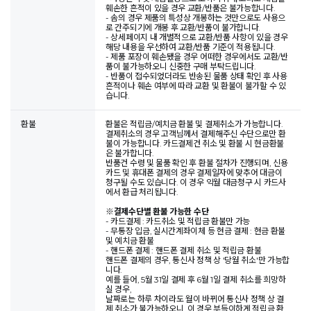
훼손한 흔적이 있을 경우 교환/반품은 불가능합니다.
- 솜의 경우 제품의 특성상 개봉하는 것만으로도 사용으
로 간주되기에 개봉 후 교환/반품이 불가합니다.
- 상세페이지 내 개별적으로 교환/반품 사항이 있을 경우
해당 내용을 우선하여 교환/반품 기준이 적용됩니다.
- 제품 포장이 훼손됐을 경우 어떠한 경우에서도 교환/반
품이 불가능하오니 신중한 구매 부탁드립니다.
- 반품이 접수되었더라도 반송된 물품 상태 확인 후 사용
흔적이나 훼손 여부에 따라 교환 및 환불이 불가할 수 있
습니다.
환불
환불은 적립금/예치금 환불 및 결제취소가 가능합니다.
결제취소의 경우 고객님께서 결제해주신 수단으로만 환
불이 가능합니다. 카드결제건 취소 및 환불 시 현금환불
은 불가합니다.
반품건 수령 및 물품 확인 후 환불 절차가 진행되며, 신용
카드 및 휴대폰 결제의 경우 결제일자에 맞추어 대금이
청구될 수도 있습니다. 이 경우 익월 대금청구 시 카드사
에서 환급 처리됩니다.
※
결제수단별 환불 가능한 수단
- 카드결제 : 카드취소 및 적립금 환불만 가능
- 무통장 입금, 실시간계좌이체 등 현금 결제 : 현금 환불
및 예치금 환불
- 핸드폰 결제 : 핸드폰 결제 취소 및 적립금 환불
핸드폰 결제의 경우, 통신사 정책 상 '당월 취소'만 가능합
니다.
예를 들어, 5월 31일 결제 후 6월 1일 결제 취소를 희망하
실 경우,
날짜로는 하루 차이라도 월이 바뀌어 통신사 정책 상 결
제 취소가 불가능하오니, 이 경우 부득이하게 적립금 환