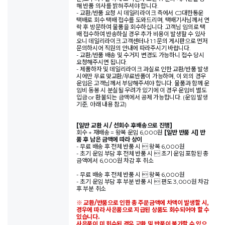
해 반품 의사를 밝혀주셔야 합니다.
- 교환/반품 요청 시 데일리라이크 측에서 CJ대한통운
택배로 회수 택배 접수를 도와드리며, 택배기사님께서 연
락 후 방문하여 물품을 회수하십니다. 고객님 임의로 택
배 접수하여 반송하실 경우 추가 비용이 발생할 수 있사
오니 데일리라이크 고객센터나 1:1 문의 게시판으로 먼저
문의하시어 직원의 안내에 따라주시기 바랍니다.
- 교환/반품 배송 및 수거지 변경도 가능하니 접수 당시
요청해주시면 됩니다.
- 제품하자 및 데일리라이크 과실로 인한 교환/반품 발생
시에만 무료 맞교환/무료반품이 가능하며, 이 외의 경우
운임은 고객님께서 부담해주셔야 합니다. 물품과 함께 운
임비 동봉 시 분실될 우려가 있기에 이 경우 운임비 별도
입금 or 환불되는 금액에서 공제 가능합니다. (운임 발생
기준, 아래 내용 참고)
[일반 교환 시 / 선회수 후배송으로 진행]
회수 + 재배송 = 왕복 운임 6,000원
[일반 반품 시] 반
품 후 남은 금액에 따라 상이
- 무료 배송 후 전체 반품 시  왕복 6,000원
- 초기 운임 부담 후 전체 반품 시  초기 운임 포함된 총
금액에서 6,000원 차감 후 취소
- 무료 배송 후 전체 반품 시  왕복 6,000원
- 초기 운임 부담 후 부분 반품 시  편도 3,000원 차감
후 부분 취소
※ 교환/반품으로 인한 총 주문금액에 차액이 발생할 시,
경우에 따라 사은품으로 지급된 상품도 회수되어야 할 수
있습니다.
사은품이 미 회수된 경우 교환 및 반품이 불가할 수 있으