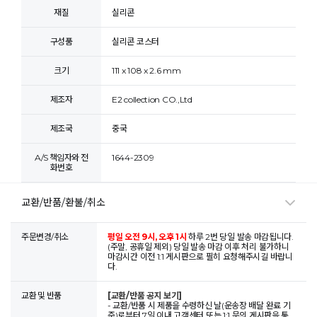
재질
실리콘
구성품
실리콘 코스터
크기
111 x 108 x 2.6 mm
제조자
E2 collection CO.,Ltd
제조국
중국
A/S 책임자와 전
1644-2309
화번호
교환/반품/환불/취소
주문변경/취소
평일 오전 9시, 오후 1시
하루 2번 당일 발송 마감됩니다.
(주말, 공휴일 제외) 당일 발송 마감 이후 처리 불가하니
마감시간 이전 1:1 게시판으로 필히 요청해주시길 바랍니
다.
교환 및 반품
[교환/반품 공지 보기]
- 교환/반품 시 제품을 수령하신 날(운송장 배달 완료 기
준)로부터 7일 이내 고객센터 또는 1:1 문의 게시판을 통