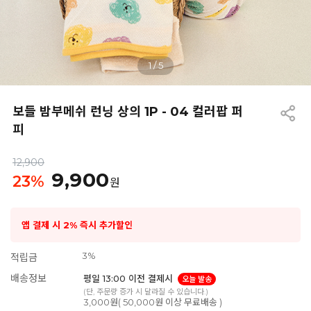
1
/
5
보들 밤부메쉬 런닝 상의 1P - 04 컬러팝 퍼
피
12,900
9,900
23
%
원
앱 결제 시 2% 즉시 추가할인
3%
적립금
배송정보
평일 13:00 이전 결제시
오늘 발송
(단, 주문량 증가 시 달라질 수 있습니다.)
3,000원( 50,000원 이상 무료배송 )