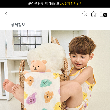
카카오 플친 추가하면
1천원 즉시 할인 쿠폰
0
상세정보