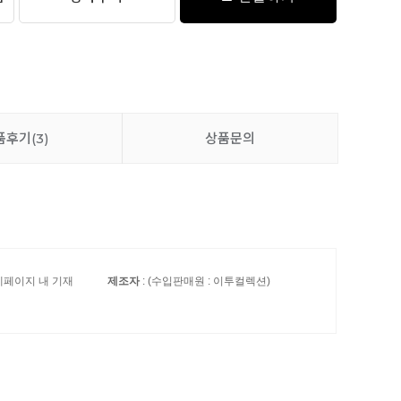
품후기
(3)
상품문의
세페이지 내 기재
제조자
: (수입판매원 : 이투컬렉션)