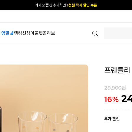
카카오 플친 추가하면
1천원 즉시 할인 쿠폰
[공식몰 단독] 앱 다운받고
2% 결제 할인 받기
 양말🧦
랭킹
신상
아울렛
콜라보
프렌들리 
29,900원
2
16
%
추가 할인