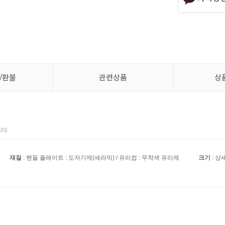
/환불
관련상품
상
다.
재질
: 핸들 플레이트 : 도자기제(세라믹) / 유리컵 : 무착색 유리제
크기
: 상