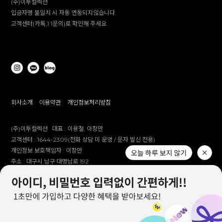
(주)이투컬렉션
입금자명 불일치 시 자동 연동되지않습니다.
고객센터(카톡,1:1문의)로 확인해 주세요.
회사소개
이용약관
개인정보처리방침
(주)이투컬렉션
대표 :
이용철, 이창만
고객센터 :
1644-2309(전화 상담 미 운영 / 문자 발신 전용)
개인정보 보호책임자 :
이창만
오늘 하루 보지 않기
주소 :
대구시 남구 대명남로 192
사업자등록번호 :
514-81-83305
통신판매업 신고번호 :
제 2012-대구남구-0241호
제안 문의 : e2co@dailylike.co.kr
대량 구매 문의 : e2sales@dailylike.co.kr
Overseas business : dailylike@e2collection.com