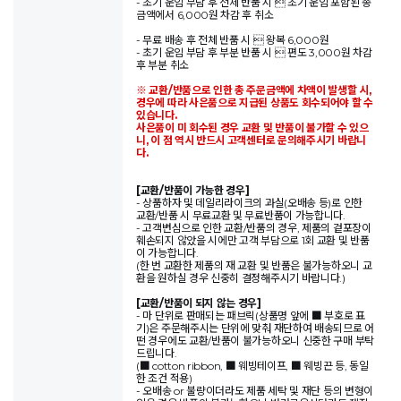
- 초기 운임 부담 후 전체 반품 시  초기 운임 포함된 총
금액에서 6,000원 차감 후 취소
- 무료 배송 후 전체 반품 시  왕복 6,000원
- 초기 운임 부담 후 부분 반품 시  편도 3,000원 차감
후 부분 취소
※ 교환/반품으로 인한 총 주문금액에 차액이 발생할 시,
경우에 따라 사은품으로 지급된 상품도 회수되어야 할 수
있습니다.
사은품이 미 회수된 경우 교환 및 반품이 불가할 수 있으
니, 이 점 역시 반드시 고객센터로 문의해주시기 바랍니
다.
[교환/반품이 가능한 경우]
- 상품하자 및 데일리라이크의 과실(오배송 등)로 인한
교환/반품 시 무료교환 및 무료반품이 가능합니다.
- 고객변심으로 인한 교환/반품의 경우, 제품의 겉포장이
훼손되지 않았을 시에만 고객 부담으로 1회 교환 및 반품
이 가능합니다.
(한 번 교환한 제품의 재 교환 및 반품은 불가능하오니 교
환을 원하실 경우 신중히 결정해주시기 바랍니다.)
[교환/반품이 되지 않는 경우]
- 마 단위로 판매되는 패브릭(상품명 앞에 ■ 부호로 표
기)은 주문해주시는 단위에 맞춰 재단하여 배송되므로 어
떤 경우에도 교환/반품이 불가능하오니 신중한 구매 부탁
드립니다.
(■ cotton ribbon, ■ 웨빙테이프, ■ 웨빙끈 등, 동일
한 조건 적용)
- 오배송 or 불량이더라도 제품 세탁 및 재단 등의 변형이