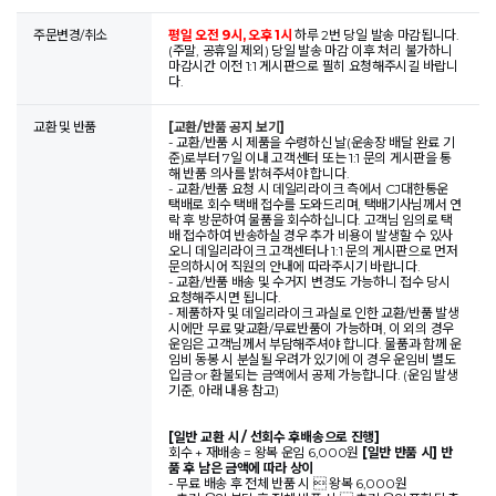
주문변경/취소
평일 오전 9시, 오후 1시
하루 2번 당일 발송 마감됩니다.
(주말, 공휴일 제외) 당일 발송 마감 이후 처리 불가하니
마감시간 이전 1:1 게시판으로 필히 요청해주시길 바랍니
다.
교환 및 반품
[교환/반품 공지 보기]
- 교환/반품 시 제품을 수령하신 날(운송장 배달 완료 기
준)로부터 7일 이내 고객센터 또는 1:1 문의 게시판을 통
해 반품 의사를 밝혀주셔야 합니다.
- 교환/반품 요청 시 데일리라이크 측에서 CJ대한통운
택배로 회수 택배 접수를 도와드리며, 택배기사님께서 연
락 후 방문하여 물품을 회수하십니다. 고객님 임의로 택
배 접수하여 반송하실 경우 추가 비용이 발생할 수 있사
오니 데일리라이크 고객센터나 1:1 문의 게시판으로 먼저
문의하시어 직원의 안내에 따라주시기 바랍니다.
- 교환/반품 배송 및 수거지 변경도 가능하니 접수 당시
요청해주시면 됩니다.
- 제품하자 및 데일리라이크 과실로 인한 교환/반품 발생
시에만 무료 맞교환/무료반품이 가능하며, 이 외의 경우
운임은 고객님께서 부담해주셔야 합니다. 물품과 함께 운
임비 동봉 시 분실될 우려가 있기에 이 경우 운임비 별도
입금 or 환불되는 금액에서 공제 가능합니다. (운임 발생
기준, 아래 내용 참고)
[일반 교환 시 / 선회수 후배송으로 진행]
회수 + 재배송 = 왕복 운임 6,000원
[일반 반품 시] 반
품 후 남은 금액에 따라 상이
- 무료 배송 후 전체 반품 시  왕복 6,000원