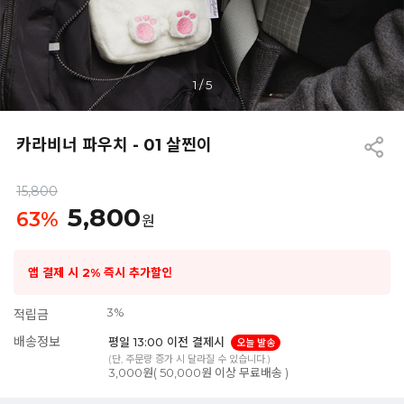
1
/
5
카라비너 파우치 - 01 살찐이
15,800
5,800
63
%
원
앱 결제 시 2% 즉시 추가할인
3%
적립금
배송정보
평일 13:00 이전 결제시
오늘 발송
(단, 주문량 증가 시 달라질 수 있습니다.)
3,000원( 50,000원 이상 무료배송 )