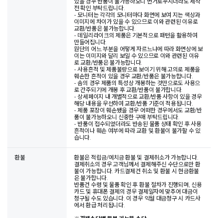
있을 경우 반품이 불가능하오니 번거로우시더라도 제작
전 확인 부탁드립니다.
- 모니터는 각각의 모니터마다 화면에 보여 지는 색상과
이미지에 차이가 있을 수 있으므로 이와 관련된 이유로
교환/반품은 불가능합니다.
- 데일리라이크의 제품은 기본적으로 패턴을 활용하여
만들어집니다.
원단의 어느 부분을 어떻게 자르느냐에 따라 화면상에 보
이는 이미지와 달리 보일 수 있으므로 이와 관련된 이유
로 교환/반품은 불가능합니다.
- 사용흔적 및 제품불량으로 보이기 위해 고의로 제품을
훼손한 흔적이 있을 경우 교환/반품은 불가능합니다.
- 솜의 경우 제품의 특성상 개봉하는 것만으로도 사용으
로 간주되기에 개봉 후 교환/반품이 불가합니다.
- 상세페이지 내 개별적으로 교환/반품 사항이 있을 경우
해당 내용을 우선하여 교환/반품 기준이 적용됩니다.
- 제품 포장이 훼손됐을 경우 어떠한 경우에서도 교환/반
품이 불가능하오니 신중한 구매 부탁드립니다.
- 반품이 접수되었더라도 반송된 물품 상태 확인 후 사용
흔적이나 훼손 여부에 따라 교환 및 환불이 불가할 수 있
습니다.
환불
환불은 적립금/예치금 환불 및 결제취소가 가능합니다.
결제취소의 경우 고객님께서 결제해주신 수단으로만 환
불이 가능합니다. 카드결제건 취소 및 환불 시 현금환불
은 불가합니다.
반품건 수령 및 물품 확인 후 환불 절차가 진행되며, 신용
카드 및 휴대폰 결제의 경우 결제일자에 맞추어 대금이
청구될 수도 있습니다. 이 경우 익월 대금청구 시 카드사
에서 환급 처리됩니다.