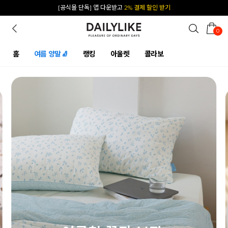
카카오 플친 추가하면
1천원 즉시 할인 쿠폰
0
홈
여름 양말🧦
랭킹
아울렛
콜라보