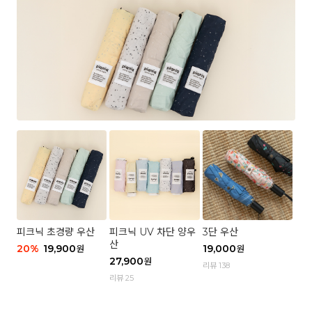
피크닉 초경량 우산
피크닉 UV 차단 양우
3단 우산
산
20
%
19,900
19,000
원
원
27,900
원
리뷰 138
리뷰 25