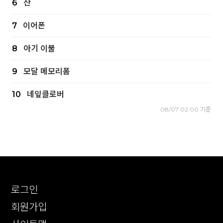
6
잔
7
이어폰
8
아기 이불
9
모달 메모리폼
10
네잎클로버
08/07 02:00 기준
로그인
회원가입