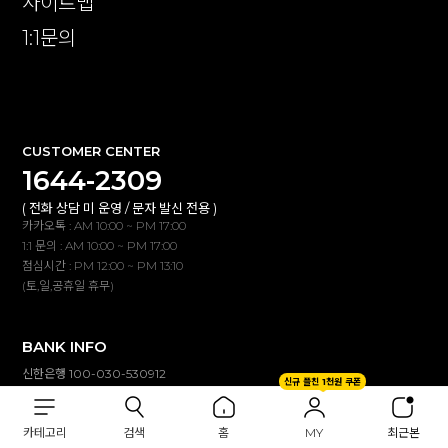
사이트맵
1:1문의
확인
CUSTOMER CENTER
1644-2309
( 전화 상담 미 운영 / 문자 발신 전용 )
카카오톡 : AM 10:00 ~ PM 17:00
1:1 문의 : AM 10:00 ~ PM 17:00
점심시간 : PM 12:00 ~ PM 13:10
(토,일,공휴일 휴무)
BANK INFO
신한은행 100-030-530912
신규 플친 1천원 쿠폰
(주)이투컬렉션
입금자명 불일치 시 자동 연동되지않습니다.
카테고리
검색
홈
MY
최근본
고객센터(카톡,1:1문의)로 확인해 주세요.