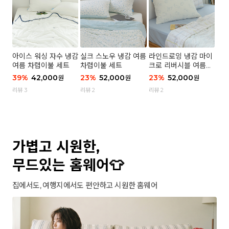
아이스 워싱 자수 냉감
실크 스노우 냉감 여름
라인드로잉 냉감 마이
여름 차렵이불 세트
차렵이불 세트
크로 리버시블 여름이
불 세트
39
%
42,000
23
%
52,000
23
%
52,000
원
원
원
리뷰 3
리뷰 2
리뷰 2
가볍고 시원한,
무드있는 홈웨어👕
집에서도, 여행지에서도 편안하고 시원한 홈웨어