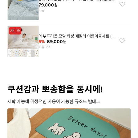
garden(SS)
79,000
원
리뷰 1
더 부드러운 모달 워싱 패밀리 여름이불세트 (8
컬러)
6
%
89,000
원
리뷰 183
쿠션감과 뽀송함을 동시에!
세탁 가능해 위생적인 사용이 가능한 규조토 발매트