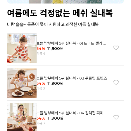
여름에도 걱정없는 메쉬 실내복
바람 솔솔~ 통품이 좋아 시원하고 쾌적한 여름 실내복
보들 밤부메쉬 5부 실내복 - 01 토마토 젤리 베
어
54
%
11,900
원
리뷰 4
보들 밤부메쉬 5부 실내복 - 03 두들링 프렌즈
54
%
11,900
원
리뷰 3
보들 밤부메쉬 5부 실내복 - 04 컬러팝 퍼피
54
%
11,900
원
리뷰 3