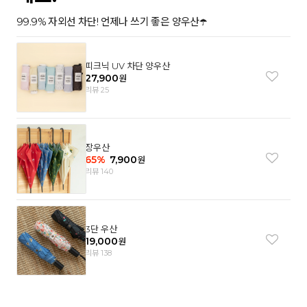
99.9% 자외선 차단! 언제나 쓰기 좋은 양우산☂️
피크닉 UV 차단 양우산
27,900
원
리뷰 25
장우산
65
%
7,900
원
리뷰 140
3단 우산
19,000
원
리뷰 138