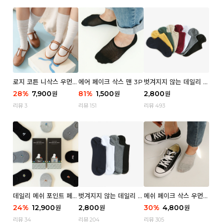
로지 코튼 니삭스 우먼 1
에어 페이크 삭스 맨 3P
벗겨지지 않는 데일리 페
P
이크 삭스 (우먼)
28
%
7,900
81
%
1,500
2,800
원
원
원
리뷰 3
리뷰 151
리뷰 493
데일리 메쉬 포인트 페이
벗겨지지 않는 데일리 페
메쉬 페이크 삭스 우먼 3
크 삭스 우먼 4P
이크 삭스 (맨)
P
24
%
12,900
2,800
30
%
4,800
원
원
원
리뷰 34
리뷰 204
리뷰 305