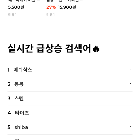
츠 삭스 우먼 1P
스 우먼 4P - 03 흑백
5,500
27
%
15,900
원
원
냥
리뷰 1
리뷰 1
실시간 급상승 검색어🔥
-
1
메쉬삭스
-
2
봉봉
3
스텐
4
타이즈
-
5
shiba