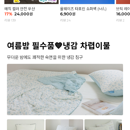
매직 컬러 안전 우산
올웨이즈 타포린 쇼퍼백 (M/L)
브릭 레
17
%
24,000
6,900
16,000
원
원
리뷰 139
리뷰 24
리뷰 2
여름밤 필수품💙냉감 차렵이불
무더운 밤에도 쾌적한 숙면을 위한 냉감 침구