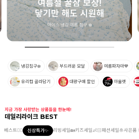
여름철 필수 아이템💙
메쉬 삭스
통기성 좋은 메쉬 소재! 시원한 키즈 삭스
냉감침구❄️
부드러운 모달
여름파자마💙
유리컵 골라담기
대량구매 할인
아울렛
지금 가장 사랑받는 상품들을 한눈에!
데일리라이크 BEST
베스트👍🏻
리빙세일🏡
키즈세일👶🏻
패션세일🧆
사은품 
신상특가✨