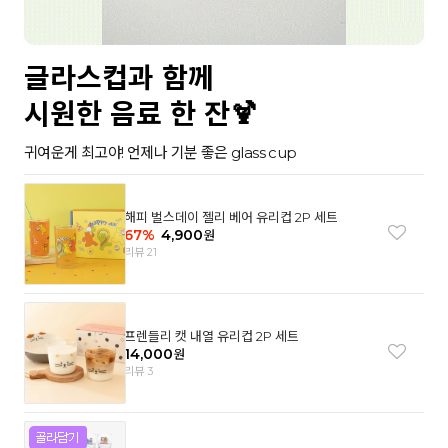
글라스컵과 함께
시원한 음료 한 잔🍹
귀여운게 최고야! 언제나 기분 좋은 glass cup
해피 벌스데이 젤리 베어 유리컵 2P 세트
67
%
4,900
원
리뷰 21
프렌들리 캣 내열 유리컵 2P 세트
14,000
원
리뷰 3