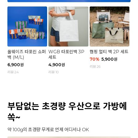
올웨이즈 타포린 쇼퍼
WGB 타포린백 3P
캠핑 멀티 백 2P 세트
백 (M/L)
세트
70
%
5,900
원
6,900
4,900
원
원
리뷰 26
리뷰 24
리뷰 10
부담없는 초경량 우산으로 가방에
쏙~
약 100g의 초경량 무게로 언제 어디서나 OK