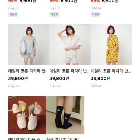
65
%
6,900
65
%
6,900
65
%
6,900
원
원
원
e
wer
e
리뷰 23
리뷰 32
리뷰 14
데일리 코튼 파자마 반팔
데일리 코튼 파자마 반팔
데일리 코튼 파자마 반팔
세트 (우먼) - 03 Sum
세트 (우먼) - 02 Blue
세트 (우먼) - 01 Miz
39,800
39,800
39,800
원
원
원
mer lane
cherry
리뷰 40
리뷰 40
리뷰 40
에브리데이 미들 스포
심쿵 프렌즈 애니멀 삭