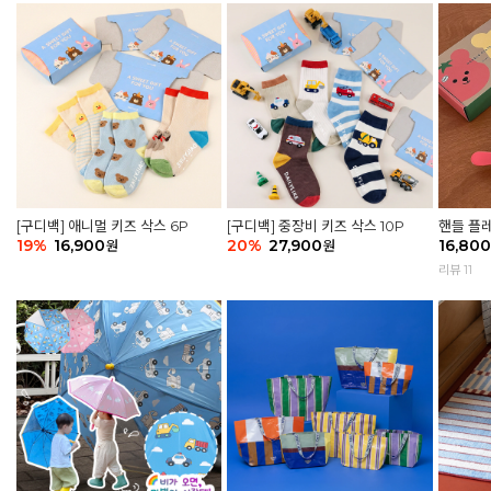
[구디백] 애니멀 키즈 삭스 6P
[구디백] 중장비 키즈 삭스 10P
핸들 플레
19
%
16,900
20
%
27,900
어 토마토
16,800
원
원
리뷰 11