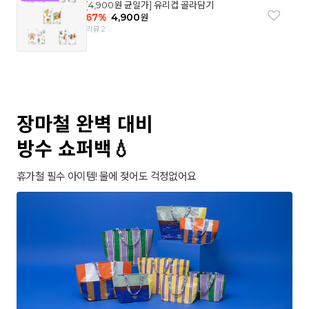
[4,900원 균일가] 유리컵 골라담기
67
%
4,900
원
리뷰 2
장마철 완벽 대비
방수 쇼퍼백💧
휴가철 필수 아이템! 물에 젖어도 걱정없어요