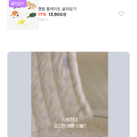
핸들 플레이트 골라담기
17
%
13,900
원
리뷰 11