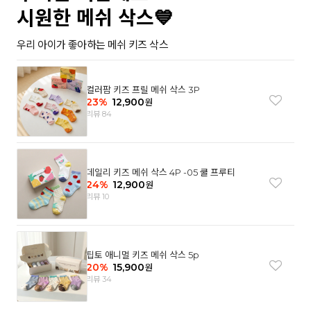
시원한 메쉬 삭스💙
우리 아이가 좋아하는 메쉬 키즈 삭스
컬러팜 키즈 프릴 메쉬 삭스 3P
23
%
12,900
원
리뷰 84
데일리 키즈 메쉬 삭스 4P -05 쿨 프루티
24
%
12,900
원
리뷰 10
팁토 애니멀 키즈 메쉬 삭스 5p
20
%
15,900
원
리뷰 34