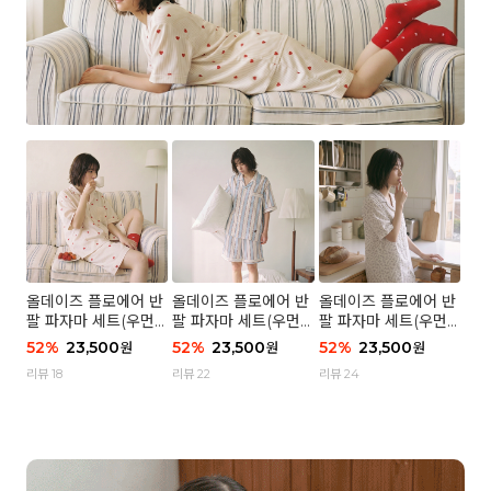
올데이즈 플로에어 반
올데이즈 플로에어 반
올데이즈 플로에어 반
팔 파자마 세트(우먼)
팔 파자마 세트(우먼)
팔 파자마 세트(우먼)
- 04 하트 컨페티
- 03 브리즈 스트라이
- 01 포슬 가든
52
%
23,500
52
%
23,500
52
%
23,500
원
원
원
프
리뷰 18
리뷰 22
리뷰 24