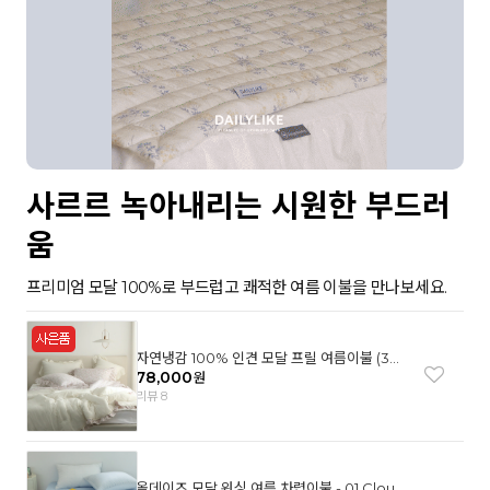
사르르 녹아내리는 시원한 부드러
움
프리미엄 모달 100%로 부드럽고 쾌적한 여름 이불을 만나보세요.
자연냉감 100% 인견 모달 프릴 여름이불 (3컬
러)
78,000
원
리뷰 8
올데이즈 모달 워싱 여름 차렵이불 - 01 Cloud