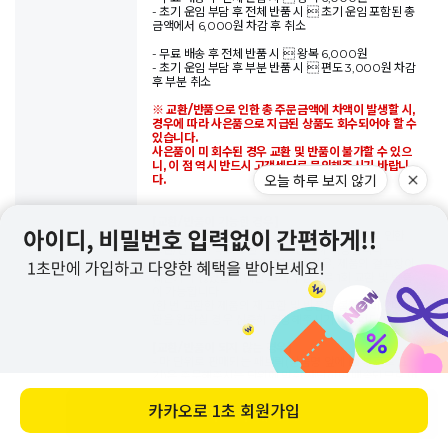
- 초기 운임 부담 후 전체 반품 시  초기 운임 포함된 총
금액에서 6,000원 차감 후 취소
- 무료 배송 후 전체 반품 시  왕복 6,000원
- 초기 운임 부담 후 부분 반품 시  편도 3,000원 차감
후 부분 취소
※ 교환/반품으로 인한 총 주문금액에 차액이 발생할 시,
경우에 따라 사은품으로 지급된 상품도 회수되어야 할 수
있습니다.
사은품이 미 회수된 경우 교환 및 반품이 불가할 수 있으
니, 이 점 역시 반드시 고객센터로 문의해주시기 바랍니
오늘 하루 보지 않기
다.
[교환/반품이 가능한 경우]
- 상품하자 및 데일리라이크의 과실(오배송 등)로 인한
교환/반품 시 무료교환 및 무료반품이 가능합니다.
- 고객변심으로 인한 교환/반품의 경우, 제품의 겉포장이
훼손되지 않았을 시에만 고객 부담으로 1회 교환 및 반품
이 가능합니다.
(한 번 교환한 제품의 재 교환 및 반품은 불가능하오니 교
환을 원하실 경우 신중히 결정해주시기 바랍니다.)
[교환/반품이 되지 않는 경우]
- 마 단위로 판매되는 패브릭(상품명 앞에 ■ 부호로 표
기)은 주문해주시는 단위에 맞춰 재단하여 배송되므로 어
떤 경우에도 교환/반품이 불가능하오니 신중한 구매 부탁
드립니다.
카카오로
1초 회원가입
바로 구매하기
(■ cotton ribbon, ■ 웨빙테이프, ■ 웨빙끈 등, 동일
한 조건 적용)
- 오배송 or 불량이더라도 제품 세탁 및 재단 등의 변형이