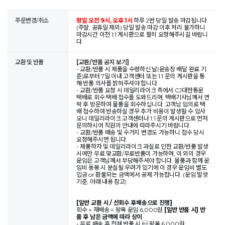
주문변경/취소
평일 오전 9시, 오후 1시
하루 2번 당일 발송 마감됩니다.
(주말, 공휴일 제외) 당일 발송 마감 이후 처리 불가하니
마감시간 이전 1:1 게시판으로 필히 요청해주시길 바랍니
다.
교환 및 반품
[교환/반품 공지 보기]
- 교환/반품 시 제품을 수령하신 날(운송장 배달 완료 기
준)로부터 7일 이내 고객센터 또는 1:1 문의 게시판을 통
해 반품 의사를 밝혀주셔야 합니다.
- 교환/반품 요청 시 데일리라이크 측에서 CJ대한통운
택배로 회수 택배 접수를 도와드리며, 택배기사님께서 연
락 후 방문하여 물품을 회수하십니다. 고객님 임의로 택
배 접수하여 반송하실 경우 추가 비용이 발생할 수 있사
오니 데일리라이크 고객센터나 1:1 문의 게시판으로 먼저
문의하시어 직원의 안내에 따라주시기 바랍니다.
- 교환/반품 배송 및 수거지 변경도 가능하니 접수 당시
요청해주시면 됩니다.
- 제품하자 및 데일리라이크 과실로 인한 교환/반품 발생
시에만 무료 맞교환/무료반품이 가능하며, 이 외의 경우
운임은 고객님께서 부담해주셔야 합니다. 물품과 함께 운
임비 동봉 시 분실될 우려가 있기에 이 경우 운임비 별도
입금 or 환불되는 금액에서 공제 가능합니다. (운임 발생
기준, 아래 내용 참고)
[일반 교환 시 / 선회수 후배송으로 진행]
회수 + 재배송 = 왕복 운임 6,000원
[일반 반품 시] 반
품 후 남은 금액에 따라 상이
- 무료 배송 후 전체 반품 시  왕복 6,000원