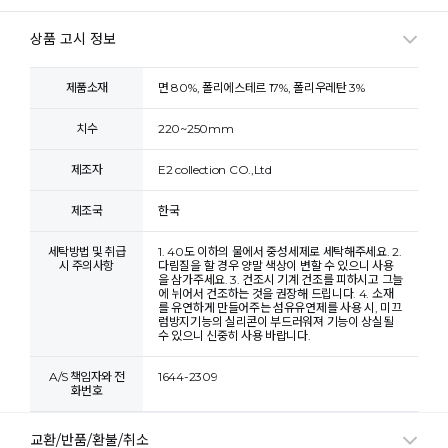
상품 고시 정보
제품소재
면 80%, 폴리에스테르 17%, 폴리우레탄 3%
치수
220~250mm
제조자
E2 collection CO.,Ltd
제조국
한국
세탁방법 및 취급
1. 40도 이하의 물에서 중성세제로 세탁해주세요. 2.
시 주의사항
다림질을 할 경우 양말 색상이 변할 수 있으니 사용
을 삼가주세요. 3. 건조시 기계 건조를 피하시고 그늘
에 뉘어서 건조하는 것을 권장해 드립니다. 4. 소재
를 유연하게 만들어주는 섬유유연제를 사용 시, 미끄
럼방지기능의 실리콘이 부드러워져 기능이 상실될
수 있으니 신중히 사용 바랍니다.
A/S 책임자와 전
1644-2309
화번호
교환/반품/환불/취소