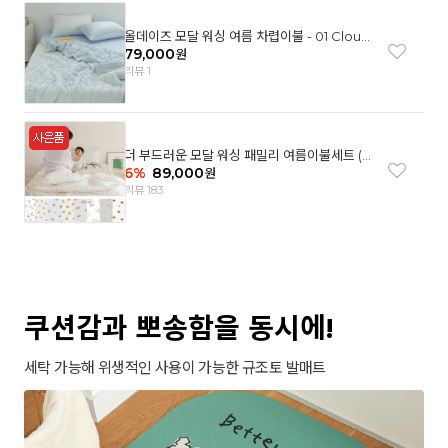
올데이즈 모달 워싱 여름 차렵이불 - 01 Cloud
garden(SS)
79,000
원
리뷰 1
더 부드러운 모달 워싱 패밀리 여름이불세트 (8
컬러)
6
%
89,000
원
리뷰 183
쿠션감과 뽀송함을 동시에!
세탁 가능해 위생적인 사용이 가능한 규조토 발매트