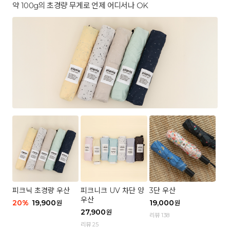
약 100g의 초경량 무게로 언제 어디서나 OK
피크닉 초경량 우산
피크니크 UV 차단 양
3단 우산
우산
20
%
19,900
19,000
원
원
27,900
원
리뷰 138
리뷰 25