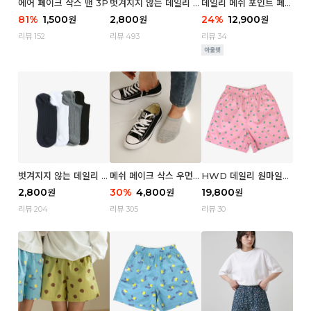
에어 페이크 삭스 맨 3P
벗겨지지 않는 데일리 페
데일리 메쉬 포인트 페이
이크 삭스 (우먼)
크 삭스 우먼 4P
81
%
1,500
2,800
24
%
12,900
원
원
원
리뷰 152
리뷰 493
리뷰 34
벗겨지지 않는 데일리 페
메쉬 페이크 삭스 우먼 3
HWD 데일리 원마일
이크 삭스 (맨)
P
쇼츠 - 04 Aroma (우
2,800
30
%
4,800
19,800
원
원
원
먼)
리뷰 204
리뷰 305
리뷰 30