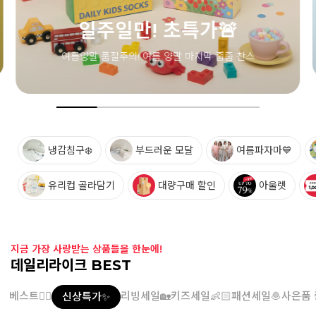
냉감침구❄️
부드러운 모달
여름파자마💙
유리컵 골라담기
대량구매 할인
아울렛
지금 가장 사랑받는 상품들을 한눈에!
데일리라이크 BEST
베스트👍🏻
리빙세일🏡
키즈세일👶🏻
패션세일🧆
사은품 
신상특가✨