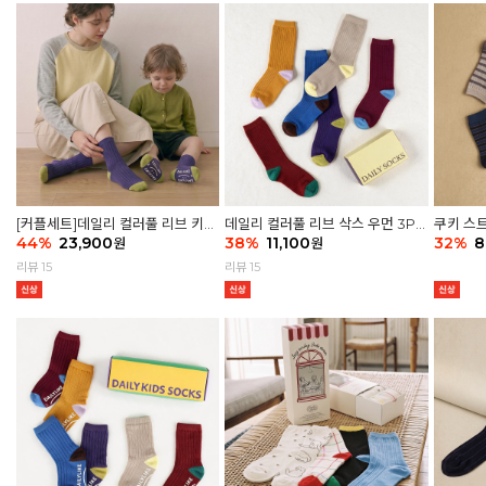
[커플세트]데일리 컬러풀 리브 키즈
데일리 컬러풀 리브 삭스 우먼 3P
쿠키 스트
6P & 우먼3P 삭스세트
44
%
23,900
세트
38
%
11,100
32
%
8
원
원
리뷰 15
리뷰 15