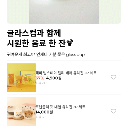
글라스컵과 함께
시원한 음료 한 잔🍹
귀여운게 최고야! 언제나 기분 좋은 glass cup
해피 벌스데이 젤리 베어 유리컵 2P 세트
67
%
4,900
원
리뷰 21
프렌들리 캣 내열 유리컵 2P 세트
14,000
원
리뷰 3