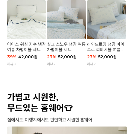
아이스 워싱 자수 냉감
실크 스노우 냉감 여름
라인드로잉 냉감 마이
여름 차렵이불 세트
차렵이불 세트
크로 리버시블 여름이
불 세트
39
%
42,000
23
%
52,000
23
%
52,000
원
원
원
리뷰 3
리뷰 2
리뷰 2
가볍고 시원한,
무드있는 홈웨어👕
집에서도, 여행지에서도 편안하고 시원한 홈웨어