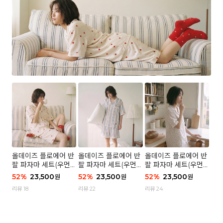
올데이즈 플로에어 반
올데이즈 플로에어 반
올데이즈 플로에어 반
팔 파자마 세트(우먼)
팔 파자마 세트(우먼)
팔 파자마 세트(우먼)
- 04 하트 컨페티
- 03 브리즈 스트라이
- 01 포슬 가든
52
%
23,500
52
%
23,500
52
%
23,500
원
원
원
프
리뷰 18
리뷰 22
리뷰 24