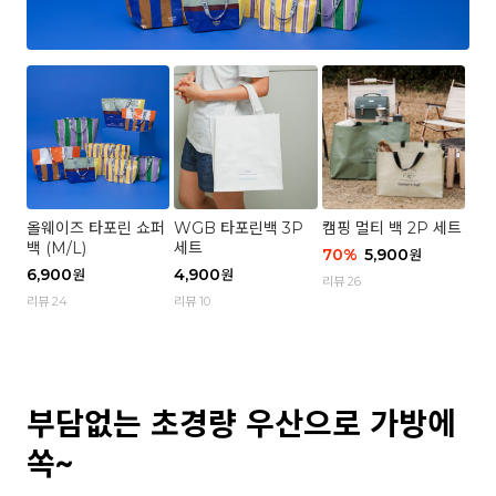
올웨이즈 타포린 쇼퍼
WGB 타포린백 3P
캠핑 멀티 백 2P 세트
백 (M/L)
세트
70
%
5,900
원
6,900
4,900
원
원
리뷰 26
리뷰 24
리뷰 10
부담없는 초경량 우산으로 가방에
쏙~