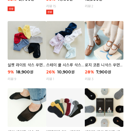
리뷰 15
리뷰 2
실켓 라이트 삭스 우먼 3
스테이 쿨 시스루 삭스
로지 코튼 니삭스 우먼 1
P
우먼 2P
P
9
%
18,900
26
%
10,900
28
%
7,900
원
원
원
리뷰 9
리뷰 1
리뷰 3