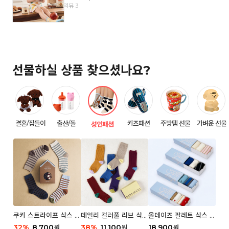
리뷰 3
선물하실 상품 찾으셨나요?
결혼/집들이
출산/돌
키즈패션
주방템 선물
가벼운 선물
성인패션
쿠키 스트라이프 삭스 우
데일리 컬러풀 리브 삭스
올데이즈 팔레트 삭스 우
먼 2P
우먼 3P 세트
먼 5P
32
%
8,700
38
%
11,100
18,900
원
원
원