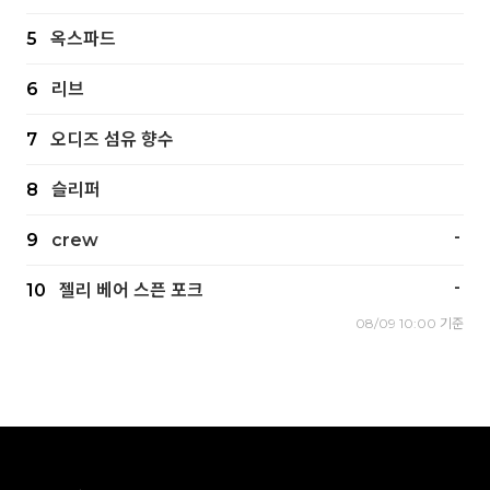
5
옥스파드
6
리브
7
오디즈 섬유 향수
8
슬리퍼
-
9
crew
-
10
젤리 베어 스픈 포크
08/09 10:00 기준