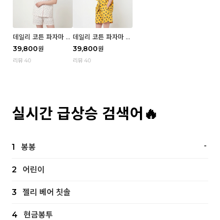
데일리 코튼 파자마 반
데일리 코튼 파자마 반
팔 세트 (우먼) - 02
팔 세트 (우먼) - 01 Mi
39,800
39,800
원
원
Blue cherry
z
리뷰 40
리뷰 40
실시간 급상승 검색어🔥
-
1
봉봉
2
어린이
3
젤리 베어 칫솔
4
현금봉투