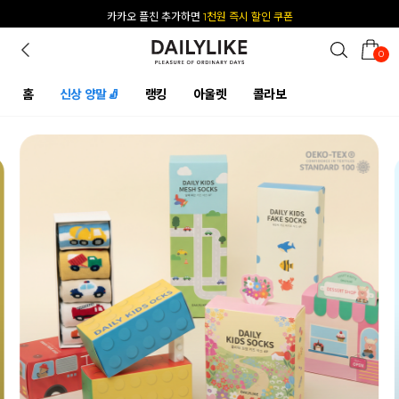
카카오 플친 추가하면
1천원 즉시 할인 쿠폰
0
홈
신상 양말🧦
랭킹
아울렛
콜라보