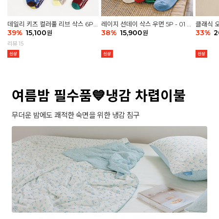
데일리 키즈 컬러풀 리브 삭스 6P -
레이지 선데이 삭스 우먼 5P - 01 G
클래식 오
03 세트
39
%
15,100
athering
38
%
15,900
세트
33
%
2
원
원
리뷰 15
여름밤 필수품💙냉감 차렵이불
무더운 밤에도 쾌적한 숙면을 위한 냉감 침구