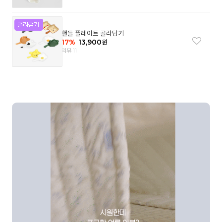
핸들 플레이트 골라담기
17
%
13,900
원
리뷰 11