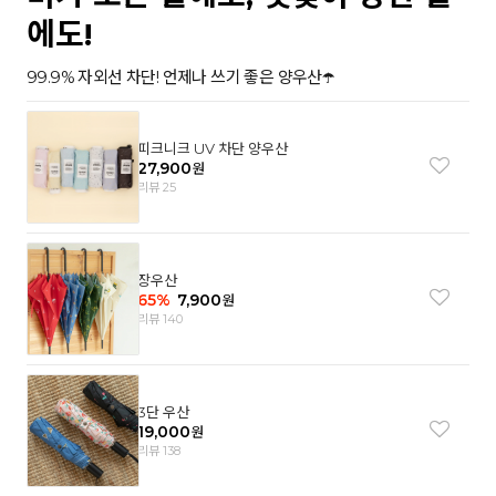
에도!
99.9% 자외선 차단! 언제나 쓰기 좋은 양우산☂️
피크니크 UV 차단 양우산
27,900
원
리뷰 25
장우산
65
%
7,900
원
리뷰 140
3단 우산
19,000
원
리뷰 138