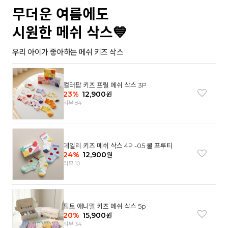
무더운 여름에도
시원한 메쉬 삭스💙
우리 아이가 좋아하는 메쉬 키즈 삭스
컬러팜 키즈 프릴 메쉬 삭스 3P
23
%
12,900
원
리뷰 84
데일리 키즈 메쉬 삭스 4P -05 쿨 프루티
24
%
12,900
원
리뷰 10
팁토 애니멀 키즈 메쉬 삭스 5p
20
%
15,900
원
리뷰 34