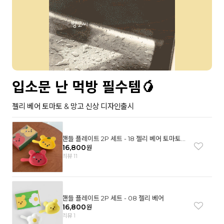
입소문 난 먹방 필수템🥭
젤리 베어 토마토 & 망고 신상 디자인출시
핸들 플레이트 2P 세트 - 18 젤리 베어 토마토
& 망고
16,800
원
리뷰 11
핸들 플레이트 2P 세트 - 08 젤리 베어
16,800
원
리뷰 1