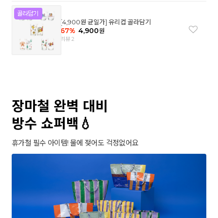
[4,900원 균일가] 유리컵 골라담기
67
%
4,900
원
리뷰 2
장마철 완벽 대비
방수 쇼퍼백💧
휴가철 필수 아이템! 물에 젖어도 걱정없어요