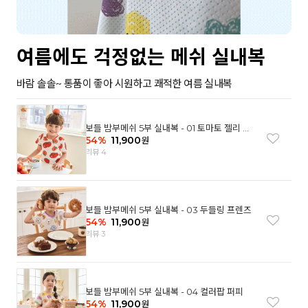
여름에도 걱정없는 메쉬 실내복
바람 솔솔~ 통품이 좋아 시원하고 쾌적한 여름 실내복
보들 밤부메쉬 5부 실내복 - 01 토마토 젤리 베
어
54
%
11,900
원
리뷰 4
보들 밤부메쉬 5부 실내복 - 03 두들링 프렌즈
54
%
11,900
원
리뷰 3
보들 밤부메쉬 5부 실내복 - 04 컬러팝 퍼피
54
%
11,900
원