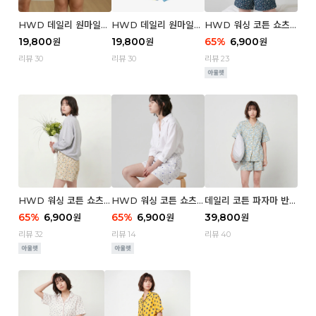
HWD 데일리 원마일
HWD 데일리 원마일
HWD 워싱 코튼 쇼츠
쇼츠 - 03 Poodle (우
쇼츠 - 02 Chouchou
(우먼) - 03 Berry tre
19,800
19,800
65
%
6,900
원
원
원
먼)
(우먼)
e
리뷰 30
리뷰 30
리뷰 23
HWD 워싱 코튼 쇼츠
HWD 워싱 코튼 쇼츠
데일리 코튼 파자마 반팔
(우먼) - 02 Retro flo
(우먼) - 01 Blue whal
세트 (우먼) - 03 Sum
65
%
6,900
65
%
6,900
39,800
원
원
원
wer
e
mer lane
리뷰 32
리뷰 14
리뷰 40