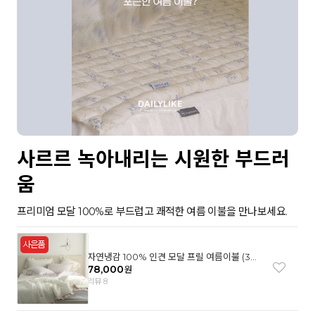
사르르 녹아내리는 시원한 부드러
움
프리미엄 모달 100%로 부드럽고 쾌적한 여름 이불을 만나보세요.
자연냉감 100% 인견 모달 프릴 여름이불 (3컬
러)
78,000
원
리뷰 8