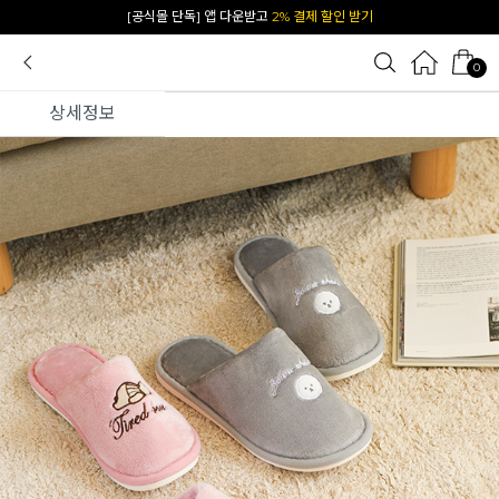
카카오 플친 추가하면
1천원 즉시 할인 쿠폰
0
상세정보