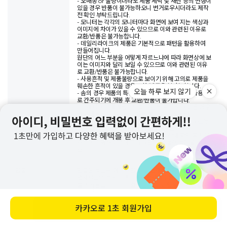
- 오배송 or 불량이더라도 제품 세탁 및 재단 등의 변형이
있을 경우 반품이 불가능하오니 번거로우시더라도 제작
전 확인 부탁드립니다.
- 모니터는 각각의 모니터마다 화면에 보여 지는 색상과
이미지에 차이가 있을 수 있으므로 이와 관련된 이유로
교환/반품은 불가능합니다.
- 데일리라이크의 제품은 기본적으로 패턴을 활용하여
만들어집니다.
원단의 어느 부분을 어떻게 자르느냐에 따라 화면상에 보
이는 이미지와 달리 보일 수 있으므로 이와 관련된 이유
로 교환/반품은 불가능합니다.
- 사용흔적 및 제품불량으로 보이기 위해 고의로 제품을
훼손한 흔적이 있을 경우 교환/반품은 불가능합니다.
- 솜의 경우 제품의 특성상 개봉하는 것만으로도 사용으
로 간주되기에 개봉 후 교환/반품이 불가합니다.
- 상세페이지 내 개별적으로 교환/반품 사항이 있을 경우
해당 내용을 우선하여 교환/반품 기준이 적용됩니다.
- 제품 포장이 훼손됐을 경우 어떠한 경우에서도 교환/반
품이 불가능하오니 신중한 구매 부탁드립니다.
- 반품이 접수되었더라도 반송된 물품 상태 확인 후 사용
흔적이나 훼손 여부에 따라 교환 및 환불이 불가할 수 있
습니다.
환불
환불은 적립금/예치금 환불 및 결제취소가 가능합니다.
결제취소의 경우 고객님께서 결제해주신 수단으로만 환
불이 가능합니다. 카드결제건 취소 및 환불 시 현금환불
은 불가합니다.
반품건 수령 및 물품 확인 후 환불 절차가 진행되며, 신용
카드 및 휴대폰 결제의 경우 결제일자에 맞추어 대금이
바로 구매하기
청구될 수도 있습니다. 이 경우 익월 대금청구 시 카드사
에서 환급 처리됩니다.