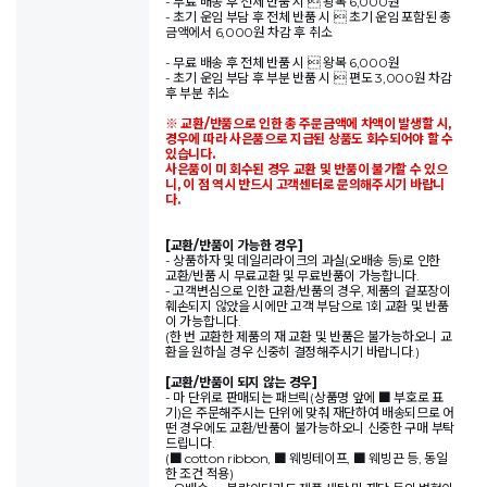
- 무료 배송 후 전체 반품 시  왕복 6,000원
- 초기 운임 부담 후 전체 반품 시  초기 운임 포함된 총
금액에서 6,000원 차감 후 취소
- 무료 배송 후 전체 반품 시  왕복 6,000원
- 초기 운임 부담 후 부분 반품 시  편도 3,000원 차감
후 부분 취소
※ 교환/반품으로 인한 총 주문금액에 차액이 발생할 시,
경우에 따라 사은품으로 지급된 상품도 회수되어야 할 수
있습니다.
사은품이 미 회수된 경우 교환 및 반품이 불가할 수 있으
니, 이 점 역시 반드시 고객센터로 문의해주시기 바랍니
다.
[교환/반품이 가능한 경우]
- 상품하자 및 데일리라이크의 과실(오배송 등)로 인한
교환/반품 시 무료교환 및 무료반품이 가능합니다.
- 고객변심으로 인한 교환/반품의 경우, 제품의 겉포장이
훼손되지 않았을 시에만 고객 부담으로 1회 교환 및 반품
이 가능합니다.
(한 번 교환한 제품의 재 교환 및 반품은 불가능하오니 교
환을 원하실 경우 신중히 결정해주시기 바랍니다.)
[교환/반품이 되지 않는 경우]
- 마 단위로 판매되는 패브릭(상품명 앞에 ■ 부호로 표
기)은 주문해주시는 단위에 맞춰 재단하여 배송되므로 어
떤 경우에도 교환/반품이 불가능하오니 신중한 구매 부탁
드립니다.
(■ cotton ribbon, ■ 웨빙테이프, ■ 웨빙끈 등, 동일
한 조건 적용)