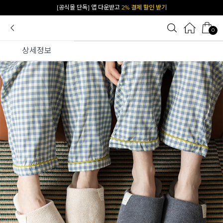
카카오 플친 추가하면
1천원 즉시 할인 쿠폰
0
상세정보