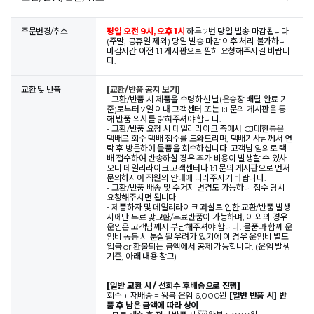
주문변경/취소
평일 오전 9시, 오후 1시
하루 2번 당일 발송 마감됩니다.
(주말, 공휴일 제외) 당일 발송 마감 이후 처리 불가하니
마감시간 이전 1:1 게시판으로 필히 요청해주시길 바랍니
다.
교환 및 반품
[교환/반품 공지 보기]
- 교환/반품 시 제품을 수령하신 날(운송장 배달 완료 기
준)로부터 7일 이내 고객센터 또는 1:1 문의 게시판을 통
해 반품 의사를 밝혀주셔야 합니다.
- 교환/반품 요청 시 데일리라이크 측에서 CJ대한통운
택배로 회수 택배 접수를 도와드리며, 택배기사님께서 연
락 후 방문하여 물품을 회수하십니다. 고객님 임의로 택
배 접수하여 반송하실 경우 추가 비용이 발생할 수 있사
오니 데일리라이크 고객센터나 1:1 문의 게시판으로 먼저
문의하시어 직원의 안내에 따라주시기 바랍니다.
- 교환/반품 배송 및 수거지 변경도 가능하니 접수 당시
요청해주시면 됩니다.
- 제품하자 및 데일리라이크 과실로 인한 교환/반품 발생
시에만 무료 맞교환/무료반품이 가능하며, 이 외의 경우
운임은 고객님께서 부담해주셔야 합니다. 물품과 함께 운
임비 동봉 시 분실될 우려가 있기에 이 경우 운임비 별도
입금 or 환불되는 금액에서 공제 가능합니다. (운임 발생
기준, 아래 내용 참고)
[일반 교환 시 / 선회수 후배송으로 진행]
회수 + 재배송 = 왕복 운임 6,000원
[일반 반품 시] 반
품 후 남은 금액에 따라 상이