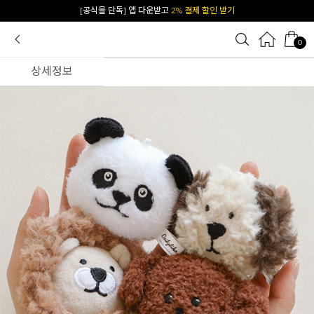
카카오 플친 추가하면
1천원 즉시 할인 쿠폰
0
상세정보