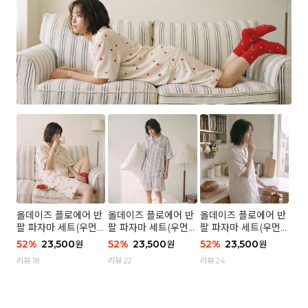
올데이즈 플로에어 반
올데이즈 플로에어 반
올데이즈 플로에어 반
팔 파자마 세트(우먼)
팔 파자마 세트(우먼)
팔 파자마 세트(우먼)
- 04 하트 컨페티
- 03 브리즈 스트라이
- 01 포슬 가든
52
%
23,500
52
%
23,500
52
%
23,500
원
원
원
프
리뷰 18
리뷰 22
리뷰 24