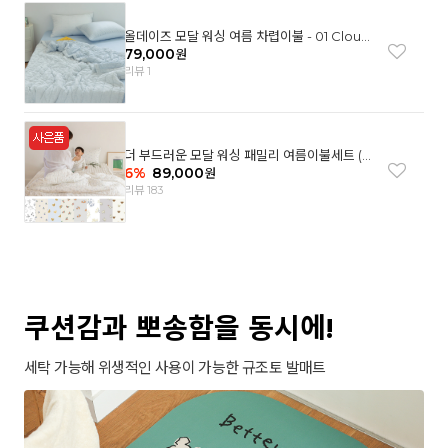
올데이즈 모달 워싱 여름 차렵이불 - 01 Cloud
garden(SS)
79,000
원
리뷰 1
더 부드러운 모달 워싱 패밀리 여름이불세트 (8
컬러)
6
%
89,000
원
리뷰 183
쿠션감과 뽀송함을 동시에!
세탁 가능해 위생적인 사용이 가능한 규조토 발매트