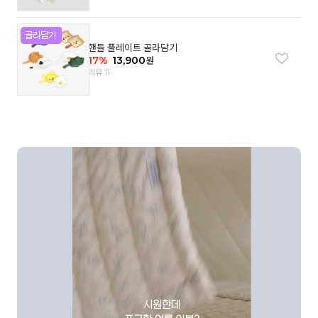
핸들 플레이트 골라담기
17
%
13,900
원
리뷰 11