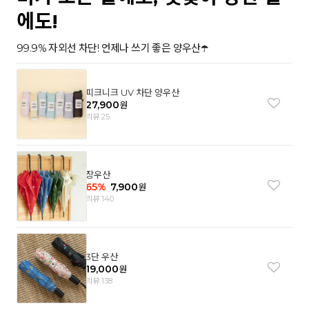
에도!
99.9% 자외선 차단! 언제나 쓰기 좋은 양우산☂️
피크니크 UV 차단 양우산
27,900
원
리뷰 25
장우산
65
%
7,900
원
리뷰 140
3단 우산
19,000
원
리뷰 138