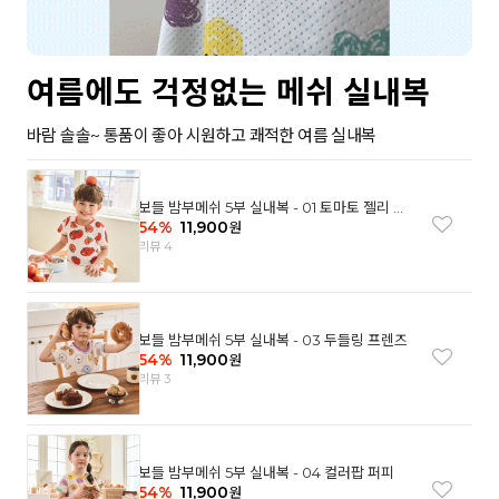
여름에도 걱정없는 메쉬 실내복
바람 솔솔~ 통품이 좋아 시원하고 쾌적한 여름 실내복
보들 밤부메쉬 5부 실내복 - 01 토마토 젤리 베
어
54
%
11,900
원
리뷰 4
보들 밤부메쉬 5부 실내복 - 03 두들링 프렌즈
54
%
11,900
원
리뷰 3
보들 밤부메쉬 5부 실내복 - 04 컬러팝 퍼피
54
%
11,900
원