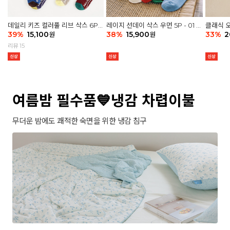
데일리 키즈 컬러풀 리브 삭스 6P -
레이지 선데이 삭스 우먼 5P - 01 G
클래식 오
03 세트
39
%
15,100
athering
38
%
15,900
세트
33
%
2
원
원
리뷰 15
여름밤 필수품💙냉감 차렵이불
무더운 밤에도 쾌적한 숙면을 위한 냉감 침구