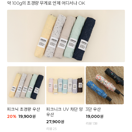
약 100g의 초경량 무게로 언제 어디서나 OK
피크닉 초경량 우산
피크니크 UV 차단 양
3단 우산
우산
20
%
19,900
19,000
원
원
27,900
원
리뷰 138
리뷰 25