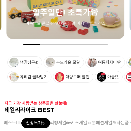
냉감침구❄️
부드러운 모달
여름파자마💙
유리컵 골라담기
대량구매 할인
아울렛
지금 가장 사랑받는 상품들을 한눈에!
데일리라이크 BEST
베스트👍🏻
리빙세일🏡
키즈세일👶🏻
패션세일🧆
사은품 
신상특가✨