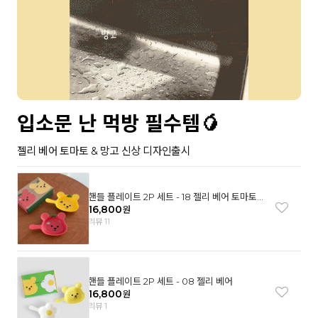
입소문 난 먹방 필수템🥭
젤리 베어 토마토 & 망고 신상 디자인출시
핸들 플레이트 2P 세트 - 18 젤리 베어 토마토
& 망고
16,800
원
리뷰 11
핸들 플레이트 2P 세트 - 08 젤리 베어
16,800
원
리뷰 1