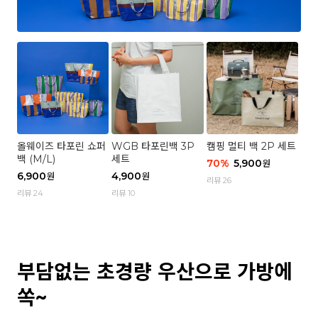
올웨이즈 타포린 쇼퍼
WGB 타포린백 3P
캠핑 멀티 백 2P 세트
백 (M/L)
세트
70
%
5,900
원
6,900
4,900
원
원
리뷰 26
리뷰 24
리뷰 10
부담없는 초경량 우산으로 가방에
쏙~