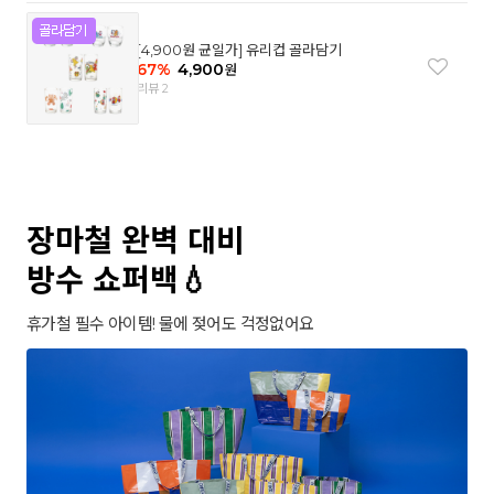
[4,900원 균일가] 유리컵 골라담기
67
%
4,900
원
리뷰 2
장마철 완벽 대비
방수 쇼퍼백💧
휴가철 필수 아이템! 물에 젖어도 걱정없어요