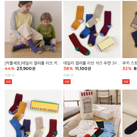
[커플세트]데일리 컬러풀 리브 키즈
데일리 컬러풀 리브 삭스 우먼 3P
쿠키 스트
6P & 우먼3P 삭스세트
44
%
23,900
세트
38
%
11,100
32
%
8
원
원
리뷰 15
리뷰 15