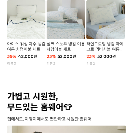
아이스 워싱 자수 냉감
실크 스노우 냉감 여름
라인드로잉 냉감 마이
여름 차렵이불 세트
차렵이불 세트
크로 리버시블 여름이
불 세트
39
%
42,000
23
%
52,000
23
%
52,000
원
원
원
리뷰 3
리뷰 2
리뷰 2
가볍고 시원한,
무드있는 홈웨어👕
집에서도, 여행지에서도 편안하고 시원한 홈웨어