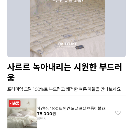
사르르 녹아내리는 시원한 부드러
움
프리미엄 모달 100%로 부드럽고 쾌적한 여름 이불을 만나보세요.
자연냉감 100% 인견 모달 프릴 여름이불 (3컬
러)
78,000
원
리뷰 8