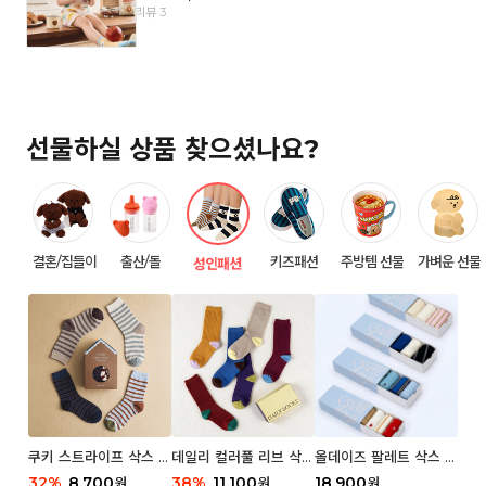
리뷰 3
선물하실 상품 찾으셨나요?
결혼/집들이
출산/돌
키즈패션
주방템 선물
가벼운 선물
성인패션
쿠키 스트라이프 삭스 우
데일리 컬러풀 리브 삭스
올데이즈 팔레트 삭스 우
먼 2P
우먼 3P 세트
먼 5P
32
%
8,700
38
%
11,100
18,900
원
원
원