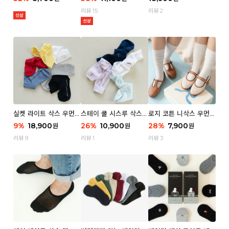
리뷰 15
리뷰 2
실켓 라이트 삭스 우먼 3
스테이 쿨 시스루 삭스
로지 코튼 니삭스 우먼 1
P
우먼 2P
P
9
%
18,900
26
%
10,900
28
%
7,900
원
원
원
리뷰 9
리뷰 1
리뷰 3