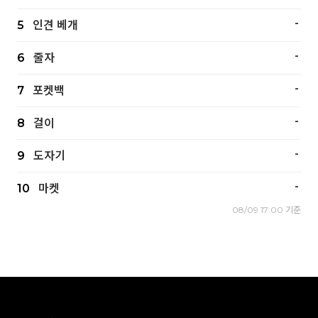
-
5
인견 베개
-
6
줄자
-
7
포켓백
-
8
걸이
-
9
도자기
-
10
마켓
08/09 17:00 기준