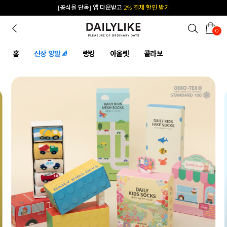
카카오 플친 추가하면
1천원 즉시 할인 쿠폰
0
홈
신상 양말🧦
랭킹
아울렛
콜라보