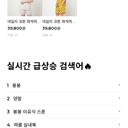
데일리 코튼 파자마 반
데일리 코튼 파자마 반
팔 세트 (우먼) - 02
팔 세트 (우먼) - 01 Mi
39,800
39,800
원
원
Blue cherry
z
리뷰 40
리뷰 40
실시간 급상승 검색어🔥
-
1
봉봉
-
2
양말
-
3
봉봉 이유식 스푼
-
4
여름 실내복