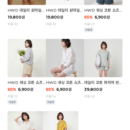
HWD 데일리 원마일
HWD 데일리 원마일
HWD 워싱 코튼 쇼츠
쇼츠 - 03 Poodle (우
쇼츠 - 02 Chouchou
(우먼) - 03 Berry tre
19,800
19,800
65
%
6,900
원
원
원
먼)
(우먼)
e
리뷰 30
리뷰 30
리뷰 23
HWD 워싱 코튼 쇼츠
HWD 워싱 코튼 쇼츠
데일리 코튼 파자마 반팔
(우먼) - 02 Retro flo
(우먼) - 01 Blue whal
세트 (우먼) - 03 Sum
65
%
6,900
65
%
6,900
39,800
원
원
원
wer
e
mer lane
리뷰 32
리뷰 14
리뷰 40