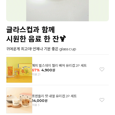
글라스컵과 함께
시원한 음료 한 잔🍹
귀여운게 최고야! 언제나 기분 좋은 glass cup
해피 벌스데이 젤리 베어 유리컵 2P 세트
67
%
4,900
원
리뷰 21
프렌들리 캣 내열 유리컵 2P 세트
14,000
원
리뷰 3