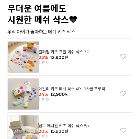
무더운 여름에도
시원한 메쉬 삭스💙
우리 아이가 좋아하는 메쉬 키즈 삭스
컬러팜 키즈 프릴 메쉬 삭스 3P
23
%
12,900
원
리뷰 84
데일리 키즈 메쉬 삭스 4P -05 쿨 프루티
24
%
12,900
원
리뷰 10
팁토 애니멀 키즈 메쉬 삭스 5p
20
%
15,900
원
리뷰 34