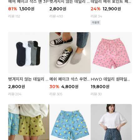
에어 페이크 삭스 맨 3P
벗겨지지 않는 데일리 페
데일리 메쉬 포인트 페이
이크 삭스 (우먼)
크 삭스 우먼 4P
81
%
1,500
2,800
24
%
12,900
원
원
원
리뷰 152
리뷰 493
리뷰 34
벗겨지지 않는 데일리 페
메쉬 페이크 삭스 우먼 3
HWD 데일리 원마일
이크 삭스 (맨)
P
쇼츠 - 04 Aroma (우
2,800
30
%
4,800
19,800
원
원
원
먼)
리뷰 204
리뷰 305
리뷰 30