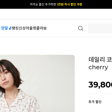
[공식몰 단독] 앱 다운받고
2% 결제 할인 받기
 양말🧦
랭킹
신상
아울렛
콜라보
데일리 코튼
cherry
39,80
추가 할인