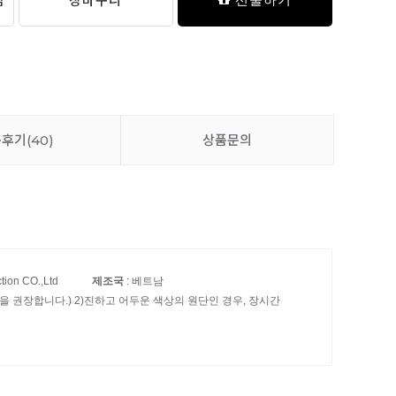
담
장바구니
품후기
(40)
상품문의
ction CO.,Ltd
제조국
: 베트남
 권장합니다.) 2)진하고 어두운 색상의 원단인 경우, 장시간