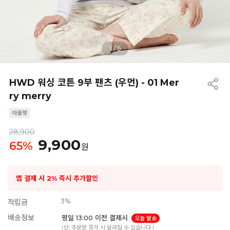
1
/
5
HWD 워싱 코튼 9부 팬츠 (우먼) - 01 Mer
ry merry
28,900
9,900
65
%
원
앱 결제 시 2% 즉시 추가할인
3%
적립금
배송정보
평일 13:00 이전 결제시
오늘 발송
(단, 주문량 증가 시 달라질 수 있습니다.)