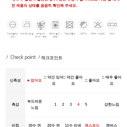
전 제품의 상태를 꼼꼼히 확인해 주세요.
체크포인트
□ 약간 있어
□ 약간 좋아
□ 매우 좋아
신축성
■ 없어요
□ 좋아요
요
요
요
부드러운
촉감
1 2 3
4
5
강한느낌
느낌
비침
30수 면
20수 면
11수 리넨
옥스포드
캔버스