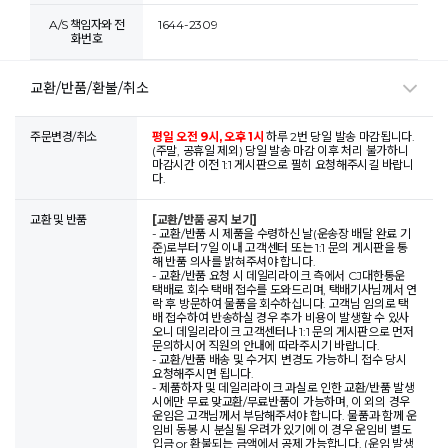
A/S 책임자와 전
1644-2309
화번호
교환/반품/환불/취소
주문변경/취소
평일 오전 9시, 오후 1시
하루 2번 당일 발송 마감됩니다.
(주말, 공휴일 제외) 당일 발송 마감 이후 처리 불가하니
마감시간 이전 1:1 게시판으로 필히 요청해주시길 바랍니
다.
교환 및 반품
[교환/반품 공지 보기]
- 교환/반품 시 제품을 수령하신 날(운송장 배달 완료 기
준)로부터 7일 이내 고객센터 또는 1:1 문의 게시판을 통
해 반품 의사를 밝혀주셔야 합니다.
- 교환/반품 요청 시 데일리라이크 측에서 CJ대한통운
택배로 회수 택배 접수를 도와드리며, 택배기사님께서 연
락 후 방문하여 물품을 회수하십니다. 고객님 임의로 택
배 접수하여 반송하실 경우 추가 비용이 발생할 수 있사
오니 데일리라이크 고객센터나 1:1 문의 게시판으로 먼저
문의하시어 직원의 안내에 따라주시기 바랍니다.
- 교환/반품 배송 및 수거지 변경도 가능하니 접수 당시
요청해주시면 됩니다.
- 제품하자 및 데일리라이크 과실로 인한 교환/반품 발생
시에만 무료 맞교환/무료반품이 가능하며, 이 외의 경우
운임은 고객님께서 부담해주셔야 합니다. 물품과 함께 운
임비 동봉 시 분실될 우려가 있기에 이 경우 운임비 별도
입금 or 환불되는 금액에서 공제 가능합니다. (운임 발생