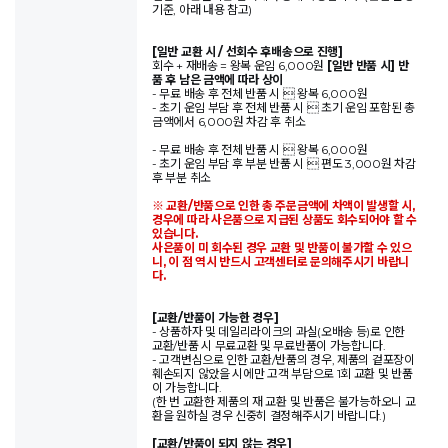
기준, 아래 내용 참고)
[일반 교환 시 / 선회수 후배송으로 진행]
회수 + 재배송 = 왕복 운임 6,000원
[일반 반품 시] 반
품 후 남은 금액에 따라 상이
- 무료 배송 후 전체 반품 시  왕복 6,000원
- 초기 운임 부담 후 전체 반품 시  초기 운임 포함된 총
금액에서 6,000원 차감 후 취소
- 무료 배송 후 전체 반품 시  왕복 6,000원
- 초기 운임 부담 후 부분 반품 시  편도 3,000원 차감
후 부분 취소
※ 교환/반품으로 인한 총 주문금액에 차액이 발생할 시,
경우에 따라 사은품으로 지급된 상품도 회수되어야 할 수
있습니다.
사은품이 미 회수된 경우 교환 및 반품이 불가할 수 있으
니, 이 점 역시 반드시 고객센터로 문의해주시기 바랍니
다.
[교환/반품이 가능한 경우]
- 상품하자 및 데일리라이크의 과실(오배송 등)로 인한
교환/반품 시 무료교환 및 무료반품이 가능합니다.
- 고객변심으로 인한 교환/반품의 경우, 제품의 겉포장이
훼손되지 않았을 시에만 고객 부담으로 1회 교환 및 반품
이 가능합니다.
(한 번 교환한 제품의 재 교환 및 반품은 불가능하오니 교
환을 원하실 경우 신중히 결정해주시기 바랍니다.)
[교환/반품이 되지 않는 경우]