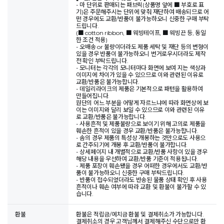
- 마 단위로 판매되는 패브릭(상품명 앞에 ■ 부호로 표
기)은 주문해주시는 단위에 맞춰 재단하여 배송되므로 어
떤 경우에도 교환/반품이 불가능하오니 신중한 구매 부탁
드립니다.
(■ cotton ribbon, ■ 웨빙테이프, ■ 웨빙끈 등, 동일
한 조건 적용)
- 오배송 or 불량이더라도 제품 세탁 및 재단 등의 변형이
있을 경우 반품이 불가능하오니 번거로우시더라도 제작
전 확인 부탁드립니다.
- 모니터는 각각의 모니터마다 화면에 보여 지는 색상과
이미지에 차이가 있을 수 있으므로 이와 관련된 이유로
교환/반품은 불가능합니다.
- 데일리라이크의 제품은 기본적으로 패턴을 활용하여
만들어집니다.
원단의 어느 부분을 어떻게 자르느냐에 따라 화면상에 보
이는 이미지와 달리 보일 수 있으므로 이와 관련된 이유
로 교환/반품은 불가능합니다.
- 사용흔적 및 제품불량으로 보이기 위해 고의로 제품을
훼손한 흔적이 있을 경우 교환/반품은 불가능합니다.
- 솜의 경우 제품의 특성상 개봉하는 것만으로도 사용으
로 간주되기에 개봉 후 교환/반품이 불가합니다.
- 상세페이지 내 개별적으로 교환/반품 사항이 있을 경우
해당 내용을 우선하여 교환/반품 기준이 적용됩니다.
- 제품 포장이 훼손됐을 경우 어떠한 경우에서도 교환/반
품이 불가능하오니 신중한 구매 부탁드립니다.
- 반품이 접수되었더라도 반송된 물품 상태 확인 후 사용
흔적이나 훼손 여부에 따라 교환 및 환불이 불가할 수 있
습니다.
환불
환불은 적립금/예치금 환불 및 결제취소가 가능합니다.
결제취소의 경우 고객님께서 결제해주신 수단으로만 환