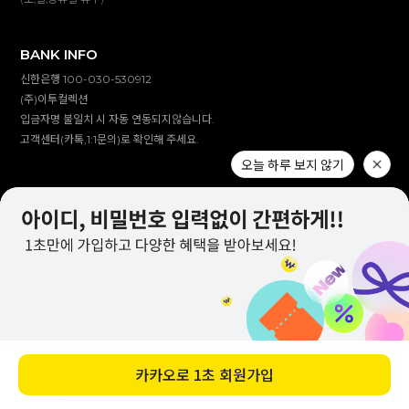
BANK INFO
신한은행 100-030-530912
(주)이투컬렉션
입금자명 불일치 시 자동 연동되지않습니다.
고객센터(카톡,1:1문의)로 확인해 주세요.
회사소개
이용약관
개인정보처리방침
(주)이투컬렉션
대표 :
이용철, 이창만
고객센터 :
1644-2309(전화 상담 미 운영 / 문자 발신 전용)
개인정보 보호책임자 :
이창만
바로 구매하기
주소 :
대구시 남구 대명남로 192