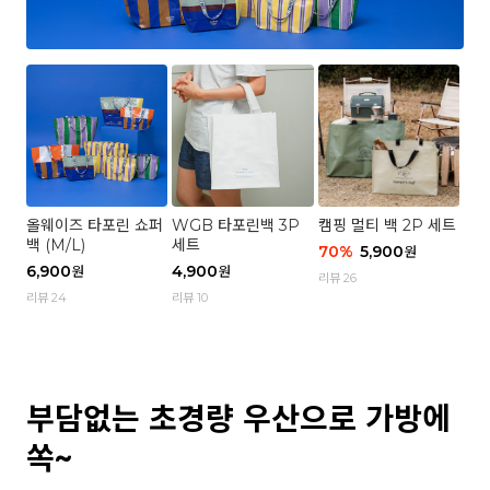
올웨이즈 타포린 쇼퍼
WGB 타포린백 3P
캠핑 멀티 백 2P 세트
백 (M/L)
세트
70
%
5,900
원
6,900
4,900
원
원
리뷰 26
리뷰 24
리뷰 10
부담없는 초경량 우산으로 가방에
쏙~