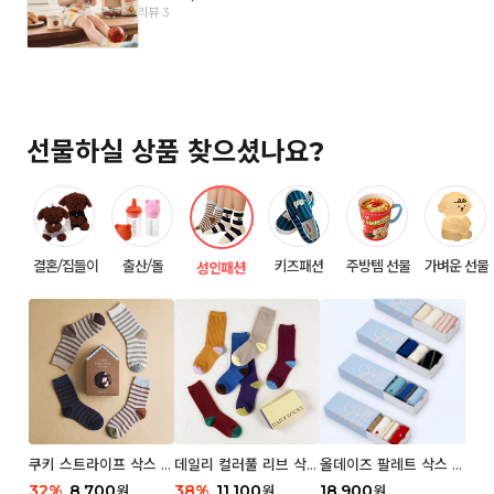
리뷰 3
선물하실 상품 찾으셨나요?
결혼/집들이
출산/돌
키즈패션
주방템 선물
가벼운 선물
성인패션
쿠키 스트라이프 삭스 우
데일리 컬러풀 리브 삭스
올데이즈 팔레트 삭스 우
먼 2P
우먼 3P 세트
먼 5P
32
%
8,700
38
%
11,100
18,900
원
원
원