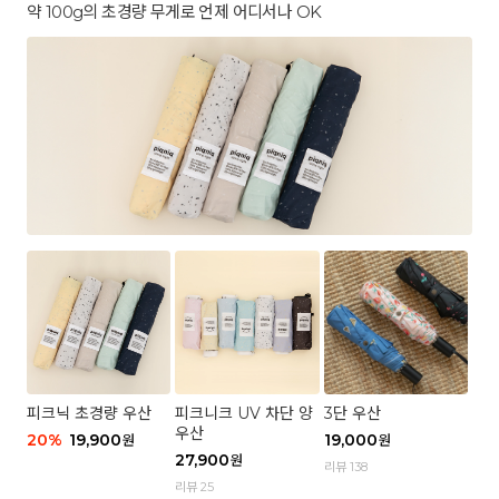
약 100g의 초경량 무게로 언제 어디서나 OK
피크닉 초경량 우산
피크니크 UV 차단 양
3단 우산
우산
20
%
19,900
19,000
원
원
27,900
원
리뷰 138
리뷰 25