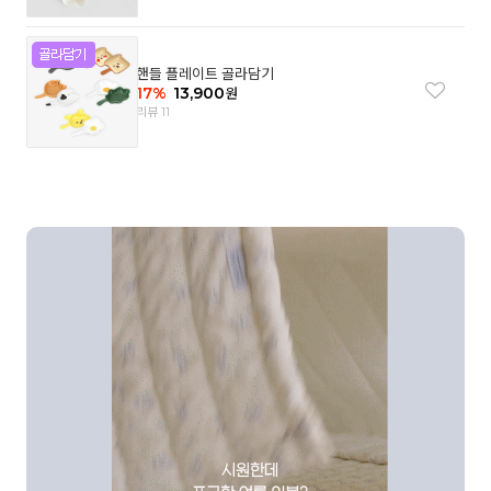
핸들 플레이트 골라담기
17
%
13,900
원
리뷰 11