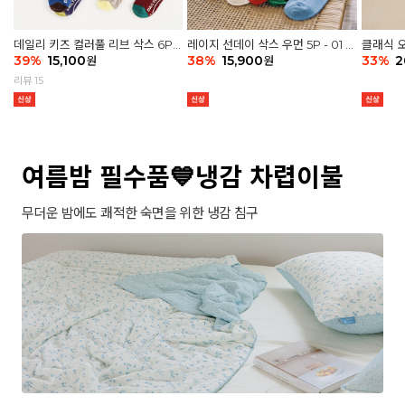
데일리 키즈 컬러풀 리브 삭스 6P -
레이지 선데이 삭스 우먼 5P - 01 G
클래식 오
03 세트
39
%
15,100
athering
38
%
15,900
세트
33
%
2
원
원
리뷰 15
여름밤 필수품💙냉감 차렵이불
무더운 밤에도 쾌적한 숙면을 위한 냉감 침구