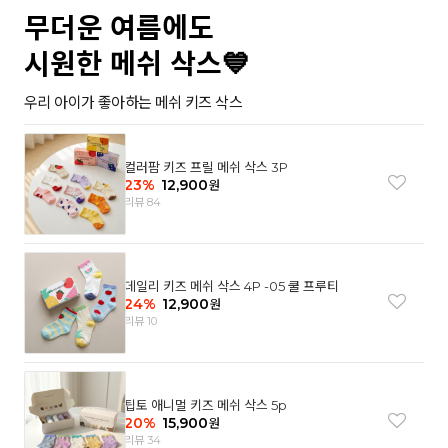
무더운 여름에도
시원한 메쉬 삭스💙
우리 아이가 좋아하는 메쉬 키즈 삭스
컬러팜 키즈 프릴 메쉬 삭스 3P
23
%
12,900
원
리뷰 84
데일리 키즈 메쉬 삭스 4P -05 쿨 프루티
24
%
12,900
원
리뷰 10
팁토 애니멀 키즈 메쉬 삭스 5p
20
%
15,900
원
리뷰 34