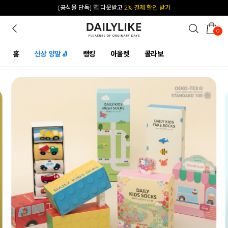
카카오 플친 추가하면
1천원 즉시 할인 쿠폰
0
홈
신상 양말🧦
랭킹
아울렛
콜라보