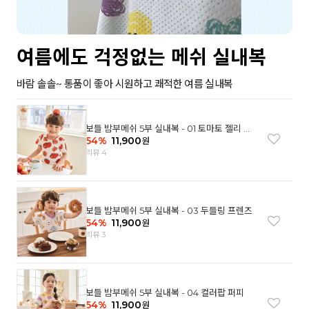
여름에도 걱정없는 메쉬 실내복
바람 솔솔~ 통품이 좋아 시원하고 쾌적한 여름 실내복
보들 밤부메쉬 5부 실내복 - 01 토마토 젤리 베
어
54
%
11,900
원
리뷰 4
보들 밤부메쉬 5부 실내복 - 03 두들링 프렌즈
54
%
11,900
원
리뷰 3
보들 밤부메쉬 5부 실내복 - 04 컬러팝 퍼피
54
%
11,900
원