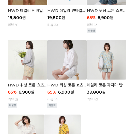
HWD 데일리 원마일
HWD 데일리 원마일
HWD 워싱 코튼 쇼츠
쇼츠 - 03 Poodle (우
쇼츠 - 02 Chouchou
(우먼) - 03 Berry tre
19,800
19,800
65
%
6,900
원
원
원
먼)
(우먼)
e
리뷰 30
리뷰 30
리뷰 23
HWD 워싱 코튼 쇼츠
HWD 워싱 코튼 쇼츠
데일리 코튼 파자마 반팔
(우먼) - 02 Retro flo
(우먼) - 01 Blue whal
세트 (우먼) - 03 Sum
65
%
6,900
65
%
6,900
39,800
원
원
원
wer
e
mer lane
리뷰 32
리뷰 14
리뷰 40