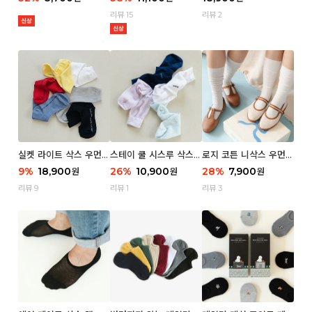
리뷰 15
리뷰 2
실켓 라이트 삭스 우먼 3
스테이 쿨 시스루 삭스
로지 코튼 니삭스 우먼 1
P
우먼 2P
P
9
%
18,900
26
%
10,900
28
%
7,900
원
원
원
리뷰 9
리뷰 1
리뷰 3