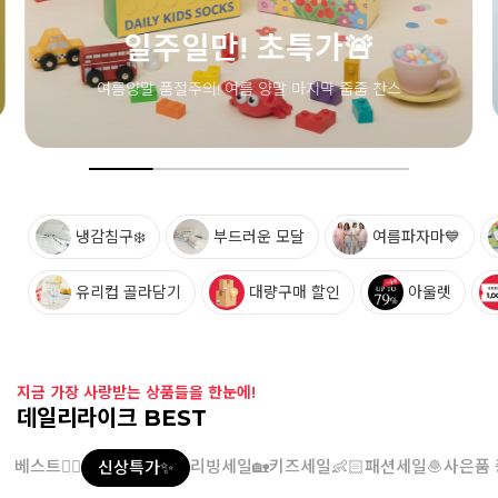
냉감침구❄️
부드러운 모달
여름파자마💙
유리컵 골라담기
대량구매 할인
아울렛
지금 가장 사랑받는 상품들을 한눈에!
데일리라이크 BEST
베스트👍🏻
리빙세일🏡
키즈세일👶🏻
패션세일🧆
사은품 
신상특가✨