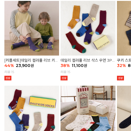
[커플세트]데일리 컬러풀 리브 키즈
데일리 컬러풀 리브 삭스 우먼 3P
쿠키 스트
6P & 우먼3P 삭스세트
44
%
23,900
세트
38
%
11,100
32
%
8
원
원
리뷰 15
리뷰 15