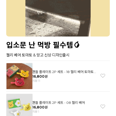
입소문 난 먹방 필수템🥭
젤리 베어 토마토 & 망고 신상 디자인출시
핸들 플레이트 2P 세트 - 18 젤리 베어 토마토
& 망고
16,800
원
리뷰 11
핸들 플레이트 2P 세트 - 08 젤리 베어
16,800
원
리뷰 1