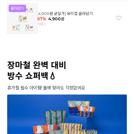
[4,900원 균일가] 유리컵 골라담기
67
%
4,900
원
리뷰 2
장마철 완벽 대비
방수 쇼퍼백💧
휴가철 필수 아이템! 물에 젖어도 걱정없어요