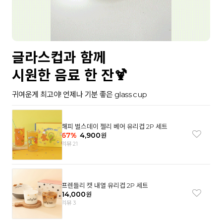
글라스컵과 함께
시원한 음료 한 잔🍹
귀여운게 최고야! 언제나 기분 좋은 glass cup
해피 벌스데이 젤리 베어 유리컵 2P 세트
67
%
4,900
원
리뷰 21
프렌들리 캣 내열 유리컵 2P 세트
14,000
원
리뷰 3