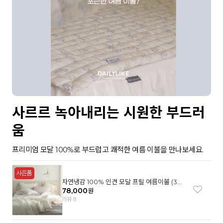
사르르 녹아내리는 시원한 부드러
움
프리미엄 모달 100%로 부드럽고 쾌적한 여름 이불을 만나보세요.
자연냉감 100% 인견 모달 프릴 여름이불 (3컬
러)
78,000
원
리뷰 8