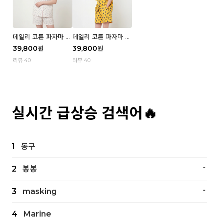
데일리 코튼 파자마 반
데일리 코튼 파자마 반
팔 세트 (우먼) - 02
팔 세트 (우먼) - 01 Mi
39,800
39,800
원
원
Blue cherry
z
리뷰 40
리뷰 40
실시간 급상승 검색어🔥
1
동구
-
2
봉봉
-
3
masking
4
Marine