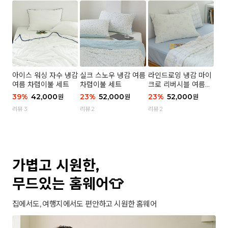
아이스 워싱 자수 냉감
실크 스노우 냉감 여름
라인드로잉 냉감 마이
여름 차렵이불 세트
차렵이불 세트
크로 리버시블 여름이
불 세트
39
%
42,000
23
%
52,000
23
%
52,000
원
원
원
리뷰 3
리뷰 2
리뷰 2
가볍고 시원한,
무드있는 홈웨어👕
집에서도, 여행지에서도 편안하고 시원한 홈웨어