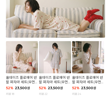
올데이즈 플로에어 반
올데이즈 플로에어 반
올데이즈 플로에어 반
팔 파자마 세트(우먼)
팔 파자마 세트(우먼)
팔 파자마 세트(우먼)
- 04 하트 컨페티
- 03 브리즈 스트라이
- 01 포슬 가든
52
%
23,500
52
%
23,500
52
%
23,500
원
원
원
프
리뷰 18
리뷰 22
리뷰 24