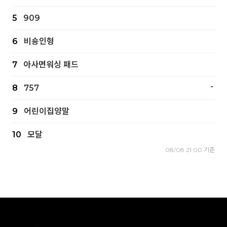
5
909
6
비숑인형
7
아사면워싱 패드
-
8
757
9
어린이집양말
10
모달
08/08 21:00 기준