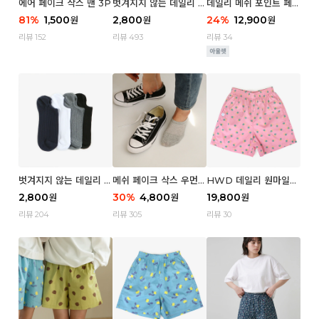
에어 페이크 삭스 맨 3P
벗겨지지 않는 데일리 페
데일리 메쉬 포인트 페이
이크 삭스 (우먼)
크 삭스 우먼 4P
81
%
1,500
2,800
24
%
12,900
원
원
원
리뷰 152
리뷰 493
리뷰 34
벗겨지지 않는 데일리 페
메쉬 페이크 삭스 우먼 3
HWD 데일리 원마일
이크 삭스 (맨)
P
쇼츠 - 04 Aroma (우
2,800
30
%
4,800
19,800
원
원
원
먼)
리뷰 204
리뷰 305
리뷰 30