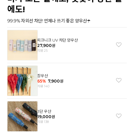
에도!
99.9% 자외선 차단! 언제나 쓰기 좋은 양우산☂️
피크니크 UV 차단 양우산
27,900
원
리뷰 25
장우산
65
%
7,900
원
리뷰 140
3단 우산
19,000
원
리뷰 138