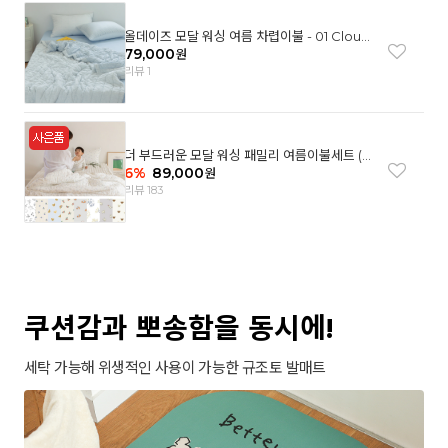
올데이즈 모달 워싱 여름 차렵이불 - 01 Cloud
garden(SS)
79,000
원
리뷰 1
더 부드러운 모달 워싱 패밀리 여름이불세트 (8
컬러)
6
%
89,000
원
리뷰 183
쿠션감과 뽀송함을 동시에!
세탁 가능해 위생적인 사용이 가능한 규조토 발매트