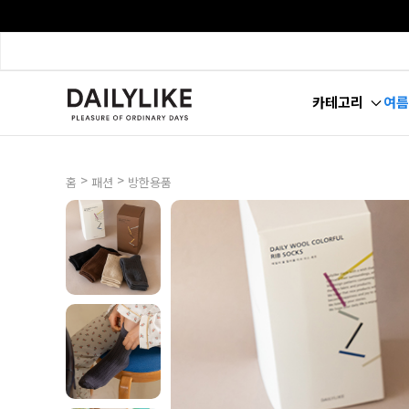
카테고리
여름
>
>
홈
패션
방한용품