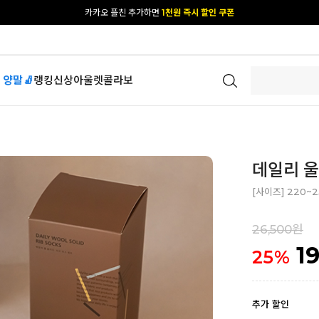
카카오 플친 추가하면
1천원 즉시 할인 쿠폰
[공식몰 단독] 앱 다운받고
2% 결제 할인 받기
 양말🧦
랭킹
신상
아울렛
콜라보
데일리 울
[사이즈] 220~
26,500원
1
25
%
추가 할인