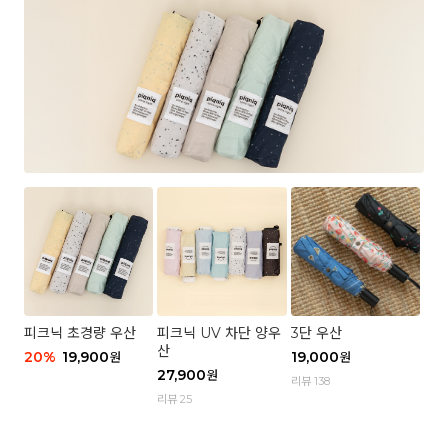
피크닉 초경량 우산
피크닉 UV 차단 양우
3단 우산
산
20
%
19,900
19,000
원
원
27,900
원
리뷰 138
리뷰 25