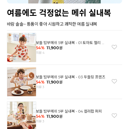
여름에도 걱정없는 메쉬 실내복
바람 솔솔~ 통품이 좋아 시원하고 쾌적한 여름 실내복
보들 밤부메쉬 5부 실내복 - 01 토마토 젤리 베
어
54
%
11,900
원
리뷰 4
보들 밤부메쉬 5부 실내복 - 03 두들링 프렌즈
54
%
11,900
원
리뷰 3
보들 밤부메쉬 5부 실내복 - 04 컬러팝 퍼피
54
%
11,900
원
리뷰 3