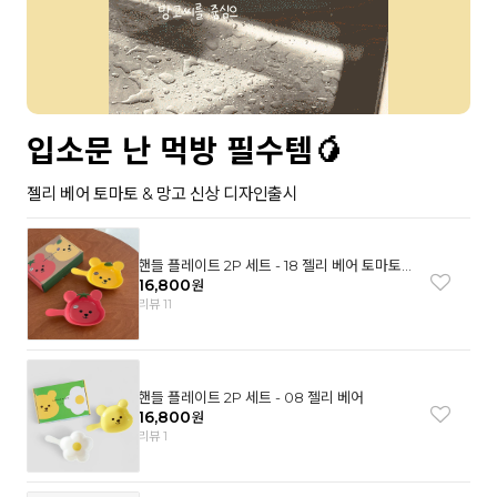
입소문 난 먹방 필수템🥭
젤리 베어 토마토 & 망고 신상 디자인출시
핸들 플레이트 2P 세트 - 18 젤리 베어 토마토
& 망고
16,800
원
리뷰 11
핸들 플레이트 2P 세트 - 08 젤리 베어
16,800
원
리뷰 1