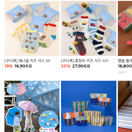
[구디백] 애니멀 키즈 삭스 6P
[구디백] 중장비 키즈 삭스 10P
핸들 플레
19
%
16,900
20
%
27,900
어 토마토
16,800
원
원
리뷰 11