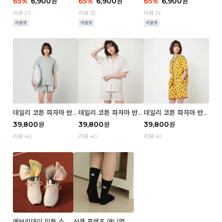
65
%
6,900
65
%
6,900
65
%
6,900
원
원
원
e
wer
e
리뷰 23
리뷰 32
리뷰 14
데일리 코튼 파자마 반팔
데일리 코튼 파자마 반팔
데일리 코튼 파자마 반팔
세트 (우먼) - 03 Sum
세트 (우먼) - 02 Blue
세트 (우먼) - 01 Miz
39,800
39,800
39,800
원
원
원
mer lane
cherry
리뷰 40
리뷰 40
리뷰 40
에브리데이 미들 스포
심쿵 프렌즈 애니멀 삭