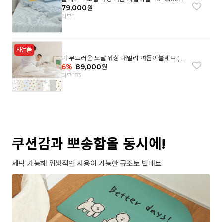
garden(SS)
79,000
원
리뷰 1
더 부드러운 모달 워싱 패밀리 여름이불세트 (8
컬러)
6
%
89,000
원
리뷰 183
쿠션감과 뽀송함을 동시에!
세탁 가능해 위생적인 사용이 가능한 규조토 발매트