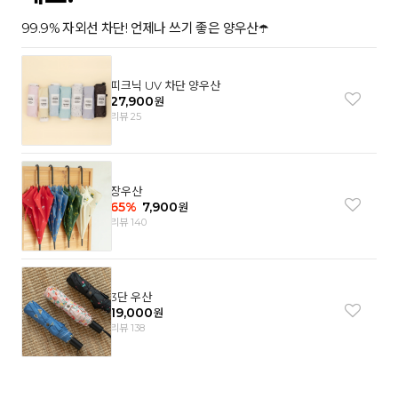
99.9% 자외선 차단! 언제나 쓰기 좋은 양우산☂️
피크닉 UV 차단 양우산
27,900
원
리뷰 25
장우산
65
%
7,900
원
리뷰 140
3단 우산
19,000
원
리뷰 138