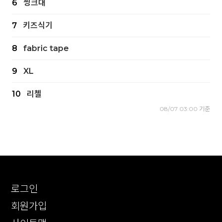
6
씽크대
7
키즈식기
8
fabric tape
9
XL
10
리첼
08/07 03:00 기준
로그인
회원가입