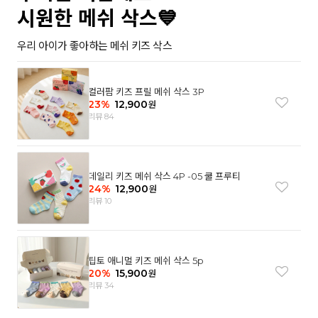
시원한 메쉬 삭스💙
우리 아이가 좋아하는 메쉬 키즈 삭스
컬러팜 키즈 프릴 메쉬 삭스 3P
23
%
12,900
원
리뷰 84
데일리 키즈 메쉬 삭스 4P -05 쿨 프루티
24
%
12,900
원
리뷰 10
팁토 애니멀 키즈 메쉬 삭스 5p
20
%
15,900
원
리뷰 34