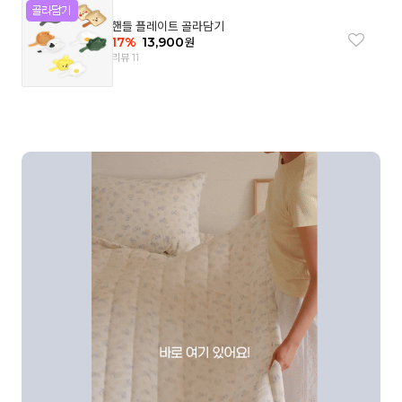
핸들 플레이트 골라담기
17
%
13,900
원
리뷰 11