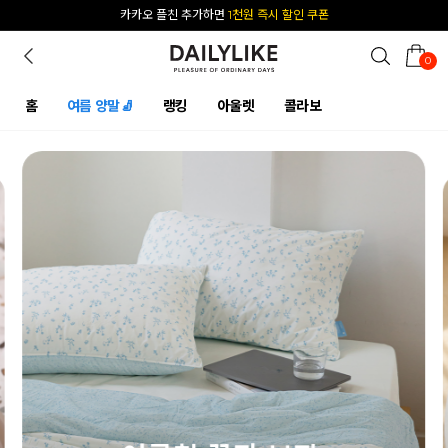
카카오 플친 추가하면
1천원 즉시 할인 쿠폰
[공식몰 단독] 앱 다운받고
2% 결제 할인 받기
0
홈
여름 양말🧦
랭킹
아울렛
콜라보