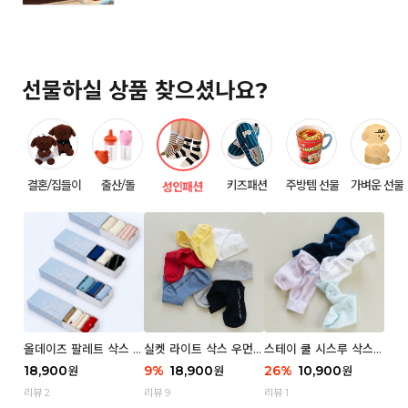
선물하실 상품 찾으셨나요?
결혼/집들이
출산/돌
키즈패션
주방템 선물
가벼운 선물
성인패션
올데이즈 팔레트 삭스 우
실켓 라이트 삭스 우먼 3
스테이 쿨 시스루 삭스
먼 5P
P
우먼 2P
18,900
9
%
18,900
26
%
10,900
원
원
원
리뷰 2
리뷰 9
리뷰 1