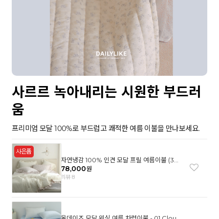
사르르 녹아내리는 시원한 부드러
움
프리미엄 모달 100%로 부드럽고 쾌적한 여름 이불을 만나보세요.
자연냉감 100% 인견 모달 프릴 여름이불 (3컬
러)
78,000
원
리뷰 8
올데이즈 모달 워싱 여름 차렵이불 - 01 Cloud