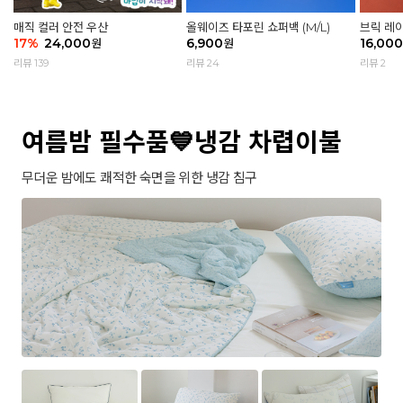
매직 컬러 안전 우산
올웨이즈 타포린 쇼퍼백 (M/L)
브릭 레
17
%
24,000
6,900
16,000
원
원
리뷰 139
리뷰 24
리뷰 2
여름밤 필수품💙냉감 차렵이불
무더운 밤에도 쾌적한 숙면을 위한 냉감 침구