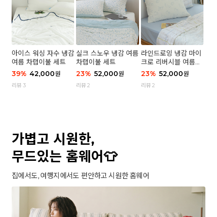
아이스 워싱 자수 냉감
실크 스노우 냉감 여름
라인드로잉 냉감 마이
여름 차렵이불 세트
차렵이불 세트
크로 리버시블 여름이
불 세트
39
%
42,000
23
%
52,000
23
%
52,000
원
원
원
리뷰 3
리뷰 2
리뷰 2
가볍고 시원한,
무드있는 홈웨어👕
집에서도, 여행지에서도 편안하고 시원한 홈웨어