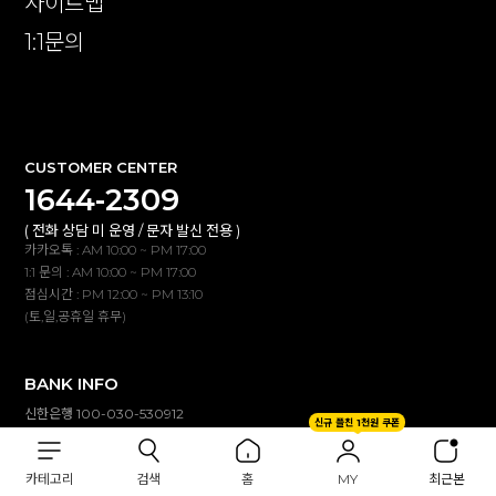
사이트맵
1:1문의
확인
CUSTOMER CENTER
1644-2309
( 전화 상담 미 운영 / 문자 발신 전용 )
카카오톡 : AM 10:00 ~ PM 17:00
1:1 문의 : AM 10:00 ~ PM 17:00
점심시간 : PM 12:00 ~ PM 13:10
(토,일,공휴일 휴무)
BANK INFO
신한은행 100-030-530912
신규 플친 1천원 쿠폰
(주)이투컬렉션
입금자명 불일치 시 자동 연동되지않습니다.
카테고리
검색
홈
MY
최근본
고객센터(카톡,1:1문의)로 확인해 주세요.