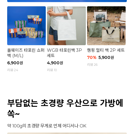
올웨이즈 타포린 쇼퍼
WGB 타포린백 3P
캠핑 멀티 백 2P 세트
백 (M/L)
세트
70
%
5,900
원
6,900
4,900
원
원
리뷰 26
리뷰 24
리뷰 10
부담없는 초경량 우산으로 가방에
쏙~
약 100g의 초경량 무게로 언제 어디서나 OK