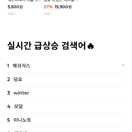
츠 삭스 우먼 1P
스 우먼 4P - 03 흑백
5,500
27
%
15,900
원
원
냥
리뷰 1
리뷰 1
실시간 급상승 검색어🔥
-
1
메쉬삭스
2
담요
3
winter
4
모달
5
미니노트