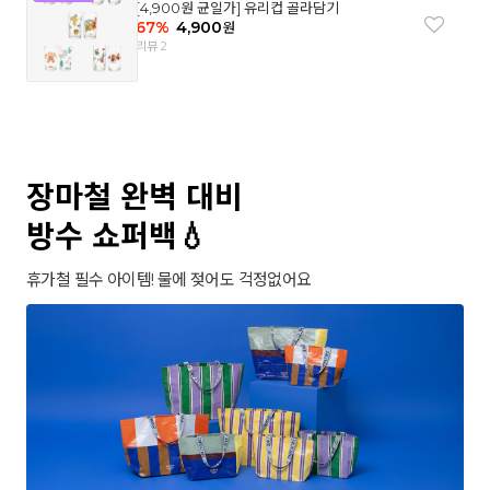
[4,900원 균일가] 유리컵 골라담기
67
%
4,900
원
리뷰 2
장마철 완벽 대비
방수 쇼퍼백💧
휴가철 필수 아이템! 물에 젖어도 걱정없어요