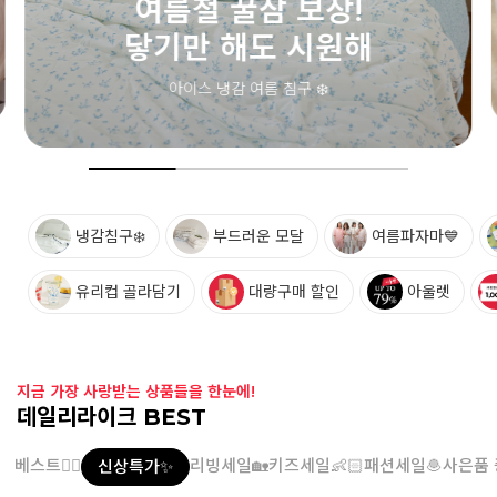
여름철 필수 아이템💙
메쉬 삭스
통기성 좋은 메쉬 소재! 시원한 키즈 삭스
냉감침구❄️
부드러운 모달
여름파자마💙
유리컵 골라담기
대량구매 할인
아울렛
지금 가장 사랑받는 상품들을 한눈에!
데일리라이크 BEST
베스트👍🏻
리빙세일🏡
키즈세일👶🏻
패션세일🧆
사은품 
신상특가✨