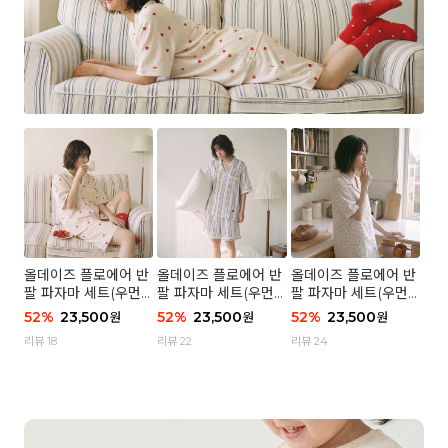
올데이즈 플로에어 반
올데이즈 플로에어 반
올데이즈 플로에어 반
팔 파자마 세트(우먼)
팔 파자마 세트(우먼)
팔 파자마 세트(우먼)
- 04 하트 컨페티
- 03 브리즈 스트라이
- 01 포슬 가든
52
%
23,500
52
%
23,500
52
%
23,500
원
원
원
프
리뷰 18
리뷰 22
리뷰 24