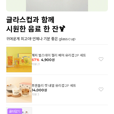
글라스컵과 함께
시원한 음료 한 잔🍹
귀여운게 최고야! 언제나 기분 좋은 glass cup
해피 벌스데이 젤리 베어 유리컵 2P 세트
67
%
4,900
원
리뷰 21
프렌들리 캣 내열 유리컵 2P 세트
14,000
원
리뷰 3