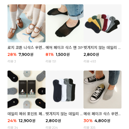
로지 코튼 니삭스 우먼 1
에어 페이크 삭스 맨 3P
벗겨지지 않는 데일리 페
P
이크 삭스 (우먼)
28
%
7,900
81
%
1,500
2,800
원
원
원
리뷰 3
리뷰 151
리뷰 493
데일리 메쉬 포인트 페이
벗겨지지 않는 데일리 페
메쉬 페이크 삭스 우먼 3
크 삭스 우먼 4P
이크 삭스 (맨)
P
24
%
12,900
2,800
30
%
4,800
원
원
원
리뷰 34
리뷰 204
리뷰 305