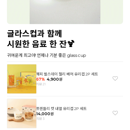
글라스컵과 함께
시원한 음료 한 잔🍹
귀여운게 최고야! 언제나 기분 좋은 glass cup
해피 벌스데이 젤리 베어 유리컵 2P 세트
67
%
4,900
원
리뷰 21
프렌들리 캣 내열 유리컵 2P 세트
14,000
원
리뷰 3