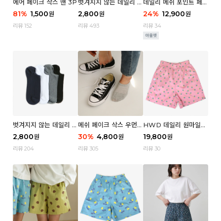
에어 페이크 삭스 맨 3P
벗겨지지 않는 데일리 페
데일리 메쉬 포인트 페이
이크 삭스 (우먼)
크 삭스 우먼 4P
81
%
1,500
2,800
24
%
12,900
원
원
원
리뷰 152
리뷰 493
리뷰 34
벗겨지지 않는 데일리 페
메쉬 페이크 삭스 우먼 3
HWD 데일리 원마일
이크 삭스 (맨)
P
쇼츠 - 04 Aroma (우
2,800
30
%
4,800
19,800
원
원
원
먼)
리뷰 204
리뷰 305
리뷰 30