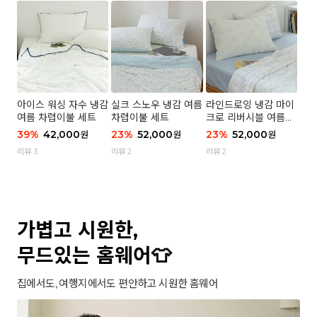
아이스 워싱 자수 냉감
실크 스노우 냉감 여름
라인드로잉 냉감 마이
여름 차렵이불 세트
차렵이불 세트
크로 리버시블 여름이
불 세트
39
%
42,000
23
%
52,000
23
%
52,000
원
원
원
리뷰 3
리뷰 2
리뷰 2
가볍고 시원한,
무드있는 홈웨어👕
집에서도, 여행지에서도 편안하고 시원한 홈웨어