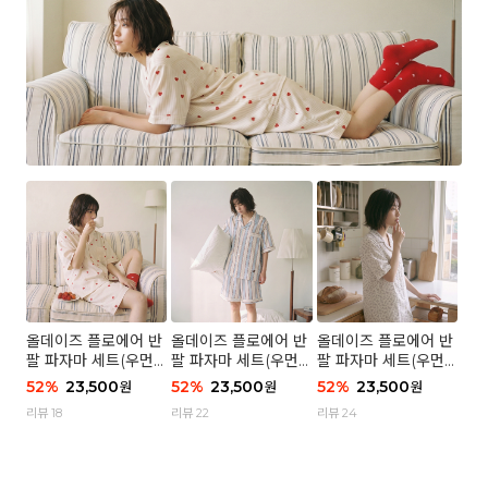
올데이즈 플로에어 반
올데이즈 플로에어 반
올데이즈 플로에어 반
팔 파자마 세트(우먼)
팔 파자마 세트(우먼)
팔 파자마 세트(우먼)
- 04 하트 컨페티
- 03 브리즈 스트라이
- 01 포슬 가든
52
%
23,500
52
%
23,500
52
%
23,500
원
원
원
프
리뷰 18
리뷰 22
리뷰 24