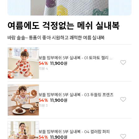
여름에도 걱정없는 메쉬 실내복
바람 솔솔~ 통품이 좋아 시원하고 쾌적한 여름 실내복
보들 밤부메쉬 5부 실내복 - 01 토마토 젤리 베
어
54
%
11,900
원
리뷰 4
보들 밤부메쉬 5부 실내복 - 03 두들링 프렌즈
54
%
11,900
원
리뷰 3
보들 밤부메쉬 5부 실내복 - 04 컬러팝 퍼피
54
%
11,900
원