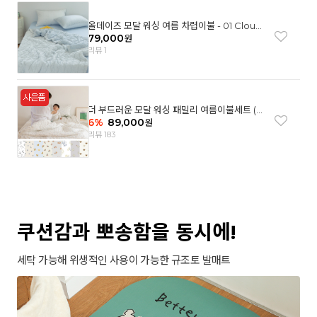
올데이즈 모달 워싱 여름 차렵이불 - 01 Cloud
garden(SS)
79,000
원
리뷰 1
더 부드러운 모달 워싱 패밀리 여름이불세트 (8
컬러)
6
%
89,000
원
리뷰 183
쿠션감과 뽀송함을 동시에!
세탁 가능해 위생적인 사용이 가능한 규조토 발매트