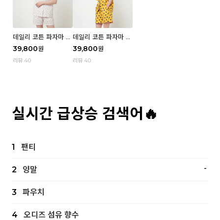
데일리 코튼 파자마 반
데일리 코튼 파자마 반
팔 세트 (우먼) - 02
팔 세트 (우먼) - 01 Mi
39,800
39,800
원
원
Blue cherry
z
리뷰 40
리뷰 40
실시간 급상승 검색어🔥
1
팬티
-
2
양말
3
파우치
4
오디즈 섬유 향수