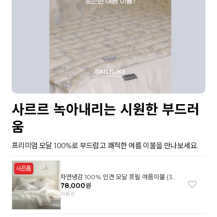
사르르 녹아내리는 시원한 부드러
움
프리미엄 모달 100%로 부드럽고 쾌적한 여름 이불을 만나보세요.
자연냉감 100% 인견 모달 프릴 여름이불 (3컬
러)
78,000
원
리뷰 8