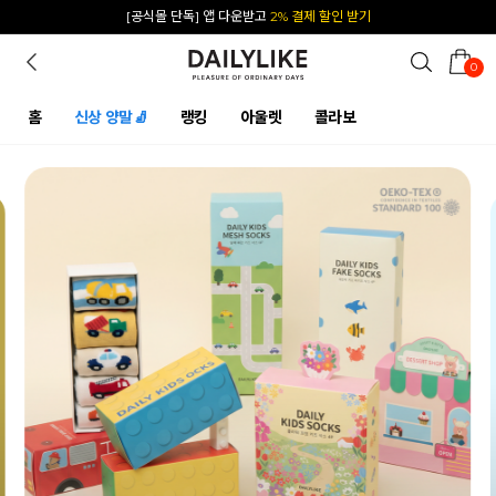
카카오 플친 추가하면
1천원 즉시 할인 쿠폰
0
홈
신상 양말🧦
랭킹
아울렛
콜라보