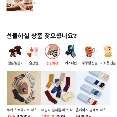
리뷰 3
선물하실 상품 찾으셨나요?
결혼/집들이
출산/돌
키즈패션
주방템 선물
가벼운 선물
성인패션
쿠키 스트라이프 삭스 우
데일리 컬러풀 리브 삭스
올데이즈 팔레트 삭스 우
먼 2P
우먼 3P 세트
먼 5P
32
%
8,700
38
%
11,100
18,900
원
원
원