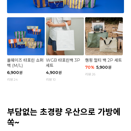
올웨이즈 타포린 쇼퍼
WGB 타포린백 3P
캠핑 멀티 백 2P 세트
백 (M/L)
세트
70
%
5,900
원
6,900
4,900
원
원
리뷰 26
리뷰 24
리뷰 10
부담없는 초경량 우산으로 가방에
쏙~