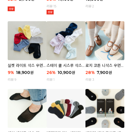
리뷰 15
리뷰 2
실켓 라이트 삭스 우먼 3
스테이 쿨 시스루 삭스
로지 코튼 니삭스 우먼 1
P
우먼 2P
P
9
%
18,900
26
%
10,900
28
%
7,900
원
원
원
리뷰 9
리뷰 1
리뷰 3