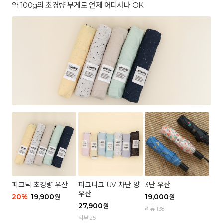
약 100g의 초경량 무게로 언제 어디서나 OK
피크닉 초경량 우산
피크니크 UV 차단 양
3단 우산
우산
20
%
19,900
19,000
원
원
27,900
원
리뷰 138
리뷰 25