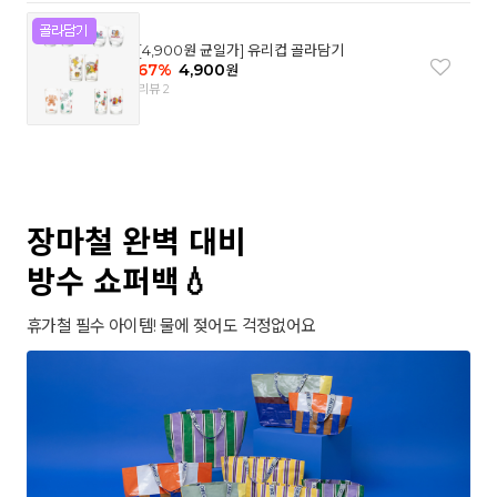
[4,900원 균일가] 유리컵 골라담기
67
%
4,900
원
리뷰 2
장마철 완벽 대비
방수 쇼퍼백💧
휴가철 필수 아이템! 물에 젖어도 걱정없어요