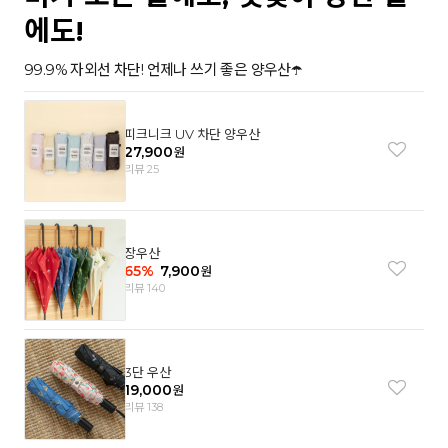
에도!
99.9% 자외선 차단! 언제나 쓰기 좋은 양우산☂️
피크니크 UV 차단 양우산
27,900
원
리뷰 25
장우산
65
%
7,900
원
리뷰 140
3단 우산
19,000
원
리뷰 138