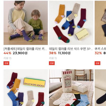
[커플세트]데일리 컬러풀 리브 키즈
데일리 컬러풀 리브 삭스 우먼 3P
쿠키 스트
6P & 우먼3P 삭스세트
44
%
23,900
세트
38
%
11,100
32
%
8
원
원
리뷰 15
리뷰 15