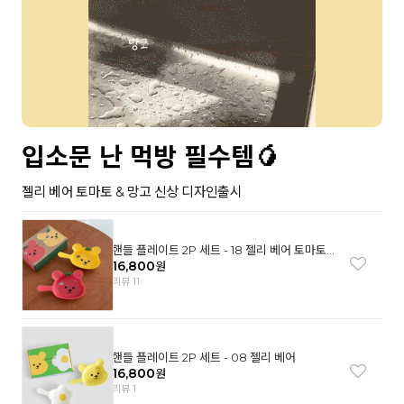
입소문 난 먹방 필수템🥭
젤리 베어 토마토 & 망고 신상 디자인출시
핸들 플레이트 2P 세트 - 18 젤리 베어 토마토
& 망고
16,800
원
리뷰 11
핸들 플레이트 2P 세트 - 08 젤리 베어
16,800
원
리뷰 1