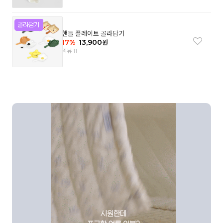
핸들 플레이트 골라담기
17
%
13,900
원
리뷰 11