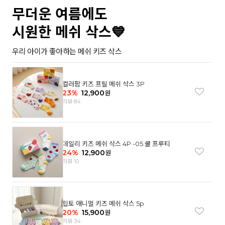
무더운 여름에도
시원한 메쉬 삭스💙
우리 아이가 좋아하는 메쉬 키즈 삭스
컬러팜 키즈 프릴 메쉬 삭스 3P
23
%
12,900
원
리뷰 84
데일리 키즈 메쉬 삭스 4P -05 쿨 프루티
24
%
12,900
원
리뷰 10
팁토 애니멀 키즈 메쉬 삭스 5p
20
%
15,900
원
리뷰 34