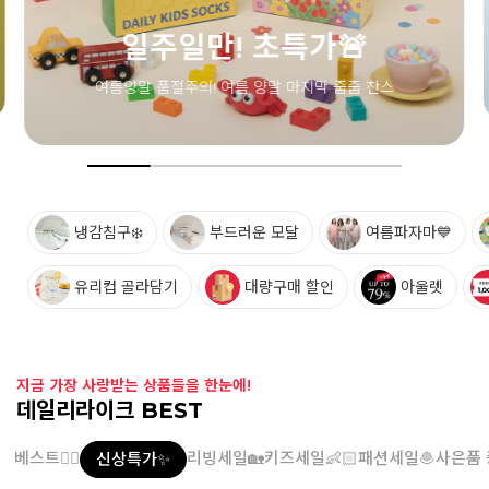
냉감침구❄️
부드러운 모달
여름파자마💙
유리컵 골라담기
대량구매 할인
아울렛
지금 가장 사랑받는 상품들을 한눈에!
데일리라이크 BEST
베스트👍🏻
리빙세일🏡
키즈세일👶🏻
패션세일🧆
사은품 
신상특가✨