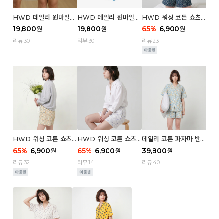
HWD 데일리 원마일
HWD 데일리 원마일
HWD 워싱 코튼 쇼츠
쇼츠 - 03 Poodle (우
쇼츠 - 02 Chouchou
(우먼) - 03 Berry tre
19,800
19,800
65
%
6,900
원
원
원
먼)
(우먼)
e
리뷰 30
리뷰 30
리뷰 23
HWD 워싱 코튼 쇼츠
HWD 워싱 코튼 쇼츠
데일리 코튼 파자마 반팔
(우먼) - 02 Retro flo
(우먼) - 01 Blue whal
세트 (우먼) - 03 Sum
65
%
6,900
65
%
6,900
39,800
원
원
원
wer
e
mer lane
리뷰 32
리뷰 14
리뷰 40