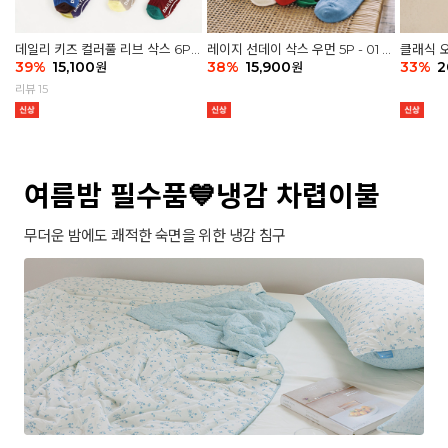
데일리 키즈 컬러풀 리브 삭스 6P -
레이지 선데이 삭스 우먼 5P - 01 G
클래식 오
03 세트
39
%
15,100
athering
38
%
15,900
세트
33
%
2
원
원
리뷰 15
여름밤 필수품💙냉감 차렵이불
무더운 밤에도 쾌적한 숙면을 위한 냉감 침구