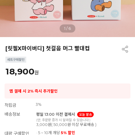
1
/
6
[릿첼X마이버디] 첫걸음 머그 빨대컵
18,900
원
앱 결제 시 2% 즉시 추가할인
3%
적립금
배송정보
평일 13:00 이전 결제시
오늘 발송
(단, 주문량 증가 시 달라질 수 있습니다.)
3,000원( 50,000원 이상 무료배송 )
· 5 ~ 10개 개당
5% 할인
대량 구매할인