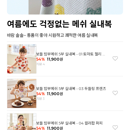
여름에도 걱정없는 메쉬 실내복
바람 솔솔~ 통품이 좋아 시원하고 쾌적한 여름 실내복
보들 밤부메쉬 5부 실내복 - 01 토마토 젤리 베
어
54
%
11,900
원
리뷰 4
보들 밤부메쉬 5부 실내복 - 03 두들링 프렌즈
54
%
11,900
원
리뷰 3
보들 밤부메쉬 5부 실내복 - 04 컬러팝 퍼피
54
%
11,900
원