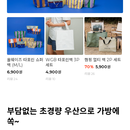
올웨이즈 타포린 쇼퍼
WGB 타포린백 3P
캠핑 멀티 백 2P 세트
백 (M/L)
세트
70
%
5,900
원
6,900
4,900
원
원
리뷰 26
리뷰 24
리뷰 10
부담없는 초경량 우산으로 가방에
쏙~