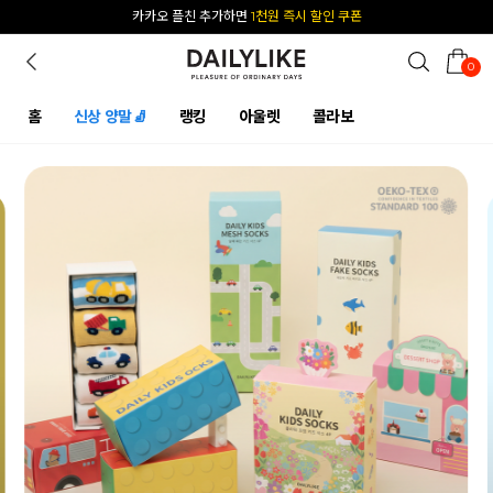
카카오 플친 추가하면
1천원 즉시 할인 쿠폰
[공식몰 단독] 앱 다운받고
2% 결제 할인 받기
0
홈
신상 양말🧦
랭킹
아울렛
콜라보