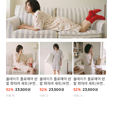
올데이즈 플로에어 반
올데이즈 플로에어 반
올데이즈 플로에어 반
팔 파자마 세트(우먼)
팔 파자마 세트(우먼)
팔 파자마 세트(우먼)
- 04 하트 컨페티
- 03 브리즈 스트라이
- 01 포슬 가든
52
%
23,500
52
%
23,500
52
%
23,500
원
원
원
프
리뷰 18
리뷰 22
리뷰 24