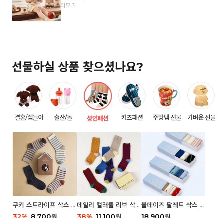
리뷰 3
선물하실 상품 찾으셨나요?
결혼/집들이
출산/돌
키즈패션
주방템 선물
가벼운 선물
성인패션
쿠키 스트라이프 삭스 우
데일리 컬러풀 리브 삭스
올데이즈 팔레트 삭스 우
먼 2P
우먼 3P 세트
먼 5P
32
%
8,700
38
%
11,100
18,900
원
원
원