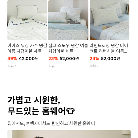
아이스 워싱 자수 냉감
실크 스노우 냉감 여름
라인드로잉 냉감 마이
여름 차렵이불 세트
차렵이불 세트
크로 리버시블 여름이
불 세트
39
%
42,000
23
%
52,000
23
%
52,000
원
원
원
리뷰 3
리뷰 2
리뷰 2
가볍고 시원한,
무드있는 홈웨어👕
집에서도, 여행지에서도 편안하고 시원한 홈웨어