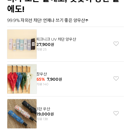
에도!
99.9% 자외선 차단! 언제나 쓰기 좋은 양우산☂️
피크니크 UV 차단 양우산
27,900
원
리뷰 25
장우산
65
%
7,900
원
리뷰 140
3단 우산
19,000
원
리뷰 138