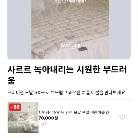
사르르 녹아내리는 시원한 부드러
움
프리미엄 모달 100%로 부드럽고 쾌적한 여름 이불을 만나보세요.
자연냉감 100% 인견 모달 프릴 여름이불 (3컬
러)
78,000
원
리뷰 8