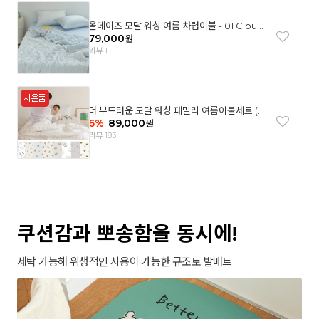
올데이즈 모달 워싱 여름 차렵이불 - 01 Cloud
garden(SS)
79,000
원
리뷰 1
더 부드러운 모달 워싱 패밀리 여름이불세트 (8
컬러)
6
%
89,000
원
리뷰 183
쿠션감과 뽀송함을 동시에!
세탁 가능해 위생적인 사용이 가능한 규조토 발매트