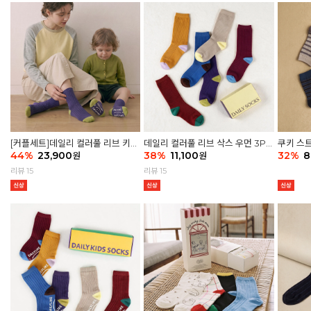
[커플세트]데일리 컬러풀 리브 키즈
데일리 컬러풀 리브 삭스 우먼 3P
쿠키 스트
6P & 우먼3P 삭스세트
44
%
23,900
세트
38
%
11,100
32
%
8
원
원
리뷰 15
리뷰 15