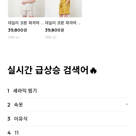
데일리 코튼 파자마 반
데일리 코튼 파자마 반
팔 세트 (우먼) - 02
팔 세트 (우먼) - 01 Mi
39,800
39,800
원
원
Blue cherry
z
리뷰 40
리뷰 40
실시간 급상승 검색어🔥
1
세라믹 찜기
-
2
속옷
3
이유식
4
11