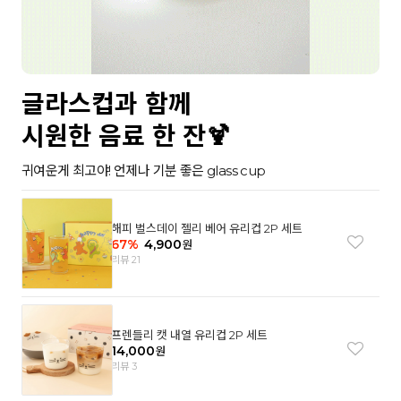
글라스컵과 함께
시원한 음료 한 잔🍹
귀여운게 최고야! 언제나 기분 좋은 glass cup
해피 벌스데이 젤리 베어 유리컵 2P 세트
67
%
4,900
원
리뷰 21
프렌들리 캣 내열 유리컵 2P 세트
14,000
원
리뷰 3