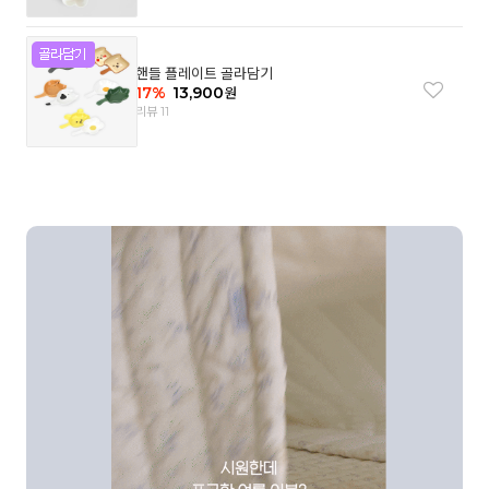
핸들 플레이트 골라담기
17
%
13,900
원
리뷰 11