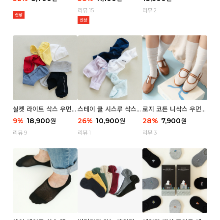
리뷰 15
리뷰 2
실켓 라이트 삭스 우먼 3
스테이 쿨 시스루 삭스
로지 코튼 니삭스 우먼 1
P
우먼 2P
P
9
%
18,900
26
%
10,900
28
%
7,900
원
원
원
리뷰 9
리뷰 1
리뷰 3