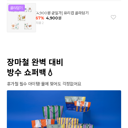
[4,900원 균일가] 유리컵 골라담기
67
%
4,900
원
리뷰 2
장마철 완벽 대비
방수 쇼퍼백💧
휴가철 필수 아이템! 물에 젖어도 걱정없어요