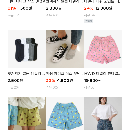
에어 페이크 삭스 맨 3P
벗겨지지 않는 데일리 페
데일리 메쉬 포인트 페이
이크 삭스 (우먼)
크 삭스 우먼 4P
81
%
1,500
2,800
24
%
12,900
원
원
원
리뷰 152
리뷰 493
리뷰 34
벗겨지지 않는 데일리 페
메쉬 페이크 삭스 우먼 3
HWD 데일리 원마일
이크 삭스 (맨)
P
쇼츠 - 04 Aroma (우
2,800
30
%
4,800
19,800
원
원
원
먼)
리뷰 204
리뷰 305
리뷰 30