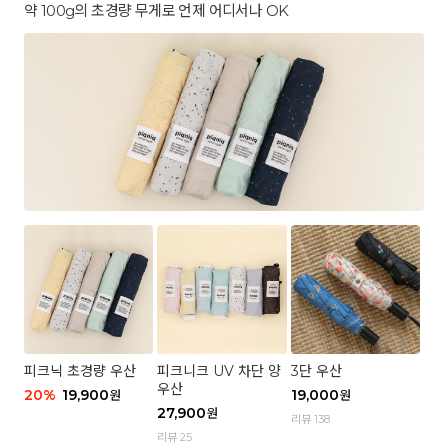
약 100g의 초경량 무게로 언제 어디서나 OK
피크닉 초경량 우산
피크니크 UV 차단 양
3단 우산
우산
20
%
19,900
19,000
원
원
27,900
원
리뷰 138
리뷰 25