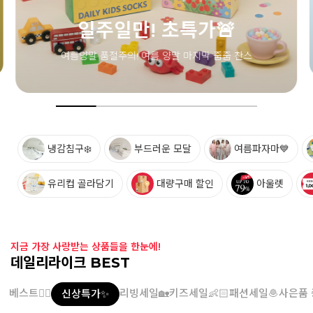
냉감침구❄️
부드러운 모달
여름파자마💙
유리컵 골라담기
대량구매 할인
아울렛
지금 가장 사랑받는 상품들을 한눈에!
데일리라이크 BEST
베스트👍🏻
리빙세일🏡
키즈세일👶🏻
패션세일🧆
사은품 
신상특가✨