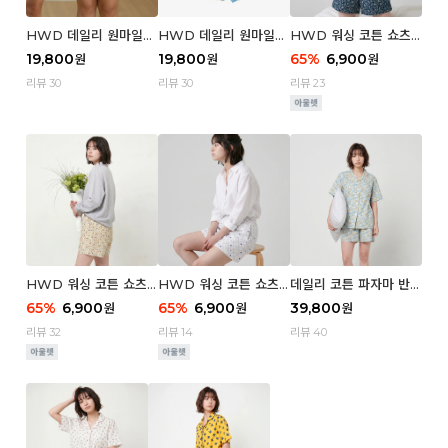
HWD 데일리 원마일
HWD 데일리 원마일
HWD 워싱 코튼 쇼츠
쇼츠 - 03 Poodle (우
쇼츠 - 02 Chouchou
(우먼) - 03 Berry tre
19,800
19,800
65
%
6,900
원
원
원
먼)
(우먼)
e
리뷰 30
리뷰 30
리뷰 23
HWD 워싱 코튼 쇼츠
HWD 워싱 코튼 쇼츠
데일리 코튼 파자마 반팔
(우먼) - 02 Retro flo
(우먼) - 01 Blue whal
세트 (우먼) - 03 Sum
65
%
6,900
65
%
6,900
39,800
원
원
원
wer
e
mer lane
리뷰 32
리뷰 14
리뷰 40