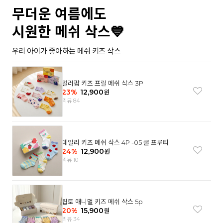
무더운 여름에도
시원한 메쉬 삭스💙
우리 아이가 좋아하는 메쉬 키즈 삭스
컬러팜 키즈 프릴 메쉬 삭스 3P
23
%
12,900
원
리뷰 84
데일리 키즈 메쉬 삭스 4P -05 쿨 프루티
24
%
12,900
원
리뷰 10
팁토 애니멀 키즈 메쉬 삭스 5p
20
%
15,900
원
리뷰 34