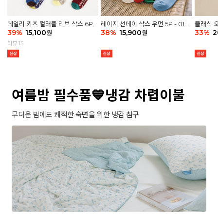
데일리 키즈 컬러풀 리브 삭스 6P -
레이지 선데이 삭스 우먼 5P - 01 G
클래식 오
03 세트
39
%
15,100
athering
38
%
15,900
세트
33
%
2
원
원
리뷰 15
여름밤 필수품💙냉감 차렵이불
무더운 밤에도 쾌적한 숙면을 위한 냉감 침구