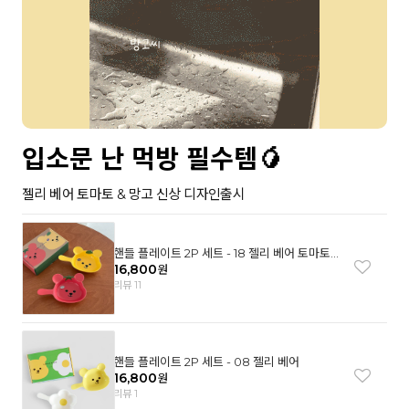
입소문 난 먹방 필수템🥭
젤리 베어 토마토 & 망고 신상 디자인출시
핸들 플레이트 2P 세트 - 18 젤리 베어 토마토
& 망고
16,800
원
리뷰 11
핸들 플레이트 2P 세트 - 08 젤리 베어
16,800
원
리뷰 1