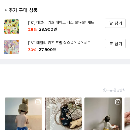
+ 추가 구매 상품
[1&1] 데일리 키즈 페이크 삭스 6P+6P 세트
담기
29,900
28
%
원
[1&1] 데일리 키즈 프릴 삭스 4P+4P 세트
담기
27,900
30
%
원