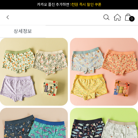
카카오 플친 추가하면
1천원 즉시 할인 쿠폰
0
상세정보