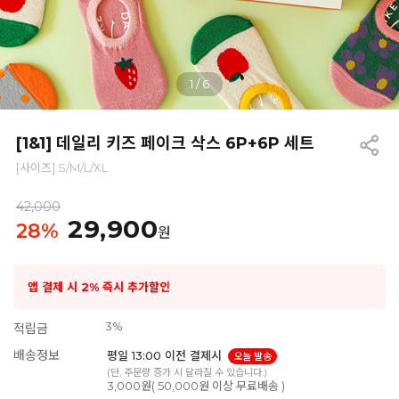
1
/
6
[1&1] 데일리 키즈 페이크 삭스 6P+6P 세트
[사이즈] S/M/L/XL
42,000
29,900
28
%
원
앱 결제 시 2% 즉시 추가할인
3%
적립금
배송정보
평일 13:00 이전 결제시
오늘 발송
(단, 주문량 증가 시 달라질 수 있습니다.)
3,000원( 50,000원 이상 무료배송 )