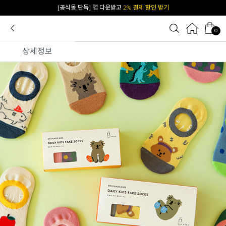
카카오 플친 추가하면
1천원 즉시 할인 쿠폰
0
상세정보