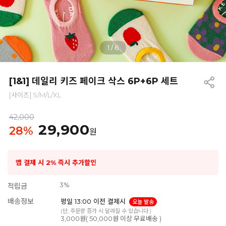
1
/
6
[1&1] 데일리 키즈 페이크 삭스 6P+6P 세트
[사이즈] S/M/L/XL
42,000
29,900
28
%
원
앱 결제 시 2% 즉시 추가할인
3%
적립금
배송정보
평일 13:00 이전 결제시
오늘 발송
(단, 주문량 증가 시 달라질 수 있습니다.)
3,000원( 50,000원 이상 무료배송 )