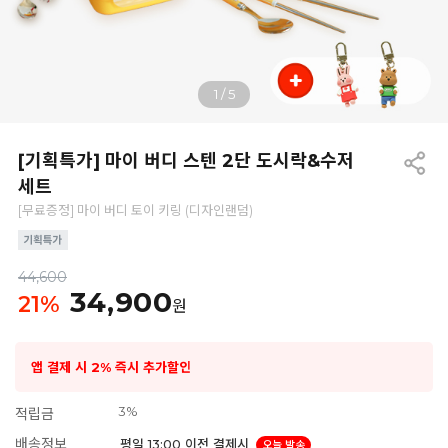
1
/
5
[기획특가] 마이 버디 스텐 2단 도시락&수저
세트
[무료증정] 마이 버디 토이 키링 (디자인랜덤)
44,600
34,900
21
%
원
앱 결제 시 2% 즉시 추가할인
3%
적립금
배송정보
평일 13:00 이전 결제시
오늘 발송