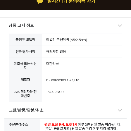
상품 고시 정보
품명 및 모델명
데일리 쿠션커버 (45X45cm)
인증.허가 사항
해당사항 없음
제조국 또는 원산
대한민국
지
제조자
E2 collection CO.,Ltd
A/S 책임자와 전
1644-2309
화번호
교환/반품/환불/취소
주문변경/취소
평일 오전 9시, 오후 1시
하루 2번 당일 발송 마감됩니다.
(주말, 공휴일 제외) 당일 발송 마감 이후 처리 불가하니