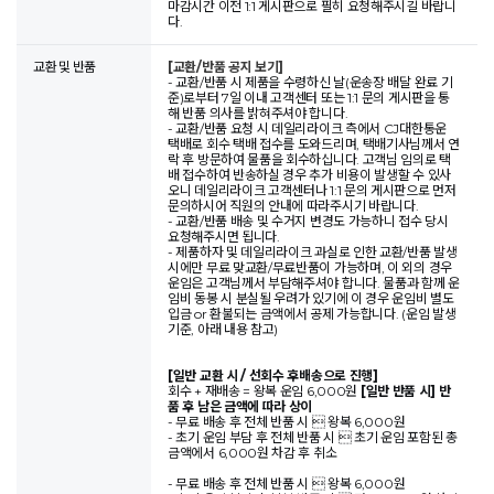
마감시간 이전 1:1 게시판으로 필히 요청해주시길 바랍니
다.
교환 및 반품
[교환/반품 공지 보기]
- 교환/반품 시 제품을 수령하신 날(운송장 배달 완료 기
준)로부터 7일 이내 고객센터 또는 1:1 문의 게시판을 통
해 반품 의사를 밝혀주셔야 합니다.
- 교환/반품 요청 시 데일리라이크 측에서 CJ대한통운
택배로 회수 택배 접수를 도와드리며, 택배기사님께서 연
락 후 방문하여 물품을 회수하십니다. 고객님 임의로 택
배 접수하여 반송하실 경우 추가 비용이 발생할 수 있사
오니 데일리라이크 고객센터나 1:1 문의 게시판으로 먼저
문의하시어 직원의 안내에 따라주시기 바랍니다.
- 교환/반품 배송 및 수거지 변경도 가능하니 접수 당시
요청해주시면 됩니다.
- 제품하자 및 데일리라이크 과실로 인한 교환/반품 발생
시에만 무료 맞교환/무료반품이 가능하며, 이 외의 경우
운임은 고객님께서 부담해주셔야 합니다. 물품과 함께 운
임비 동봉 시 분실될 우려가 있기에 이 경우 운임비 별도
입금 or 환불되는 금액에서 공제 가능합니다. (운임 발생
기준, 아래 내용 참고)
[일반 교환 시 / 선회수 후배송으로 진행]
회수 + 재배송 = 왕복 운임 6,000원
[일반 반품 시] 반
품 후 남은 금액에 따라 상이
- 무료 배송 후 전체 반품 시  왕복 6,000원
- 초기 운임 부담 후 전체 반품 시  초기 운임 포함된 총
금액에서 6,000원 차감 후 취소
- 무료 배송 후 전체 반품 시  왕복 6,000원