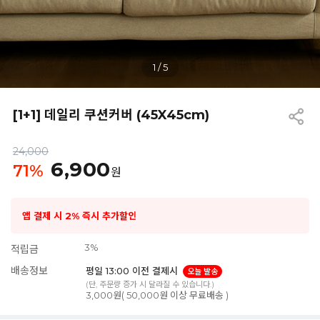
1
/
5
[1+1] 데일리 쿠션커버 (45X45cm)
24,000
6,900
71
%
원
앱 결제 시 2% 즉시 추가할인
3%
적립금
배송정보
평일 13:00 이전 결제시
오늘 발송
(단, 주문량 증가 시 달라질 수 있습니다.)
3,000원( 50,000원 이상 무료배송 )