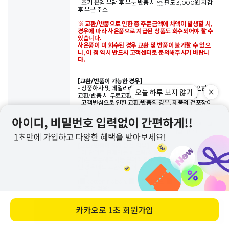
- 초기 운임 부담 후 부분 반품 시  편도 3,000원 차감
후 부분 취소
※ 교환/반품으로 인한 총 주문금액에 차액이 발생할 시,
경우에 따라 사은품으로 지급된 상품도 회수되어야 할 수
있습니다.
사은품이 미 회수된 경우 교환 및 반품이 불가할 수 있으
니, 이 점 역시 반드시 고객센터로 문의해주시기 바랍니
다.
[교환/반품이 가능한 경우]
- 상품하자 및 데일리라이크의 과실(오배송 등)로 인한
교환/반품 시 무료교환 및 무료반품이 가능합니다.
- 고객변심으로 인한 교환/반품의 경우, 제품의 겉포장이
훼손되지 않았을 시에만 고객 부담으로 1회 교환 및 반품
이 가능합니다.
(한 번 교환한 제품의 재 교환 및 반품은 불가능하오니 교
환을 원하실 경우 신중히 결정해주시기 바랍니다.)
[교환/반품이 되지 않는 경우]
- 마 단위로 판매되는 패브릭(상품명 앞에 ■ 부호로 표
기)은 주문해주시는 단위에 맞춰 재단하여 배송되므로 어
떤 경우에도 교환/반품이 불가능하오니 신중한 구매 부탁
드립니다.
(■ cotton ribbon, ■ 웨빙테이프, ■ 웨빙끈 등, 동일
한 조건 적용)
- 오배송 or 불량이더라도 제품 세탁 및 재단 등의 변형이
있을 경우 반품이 불가능하오니 번거로우시더라도 제작
바로 구매하기
전 확인 부탁드립니다.
- 모니터는 각각의 모니터마다 화면에 보여 지는 색상과
이미지에 차이가 있을 수 있으므로 이와 관련된 이유로