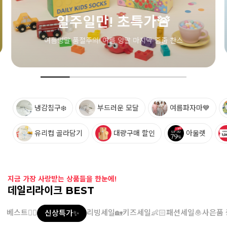
냉감침구❄️
부드러운 모달
여름파자마💙
유리컵 골라담기
대량구매 할인
아울렛
지금 가장 사랑받는 상품들을 한눈에!
데일리라이크 BEST
베스트👍🏻
리빙세일🏡
키즈세일👶🏻
패션세일🧆
사은품 
신상특가✨