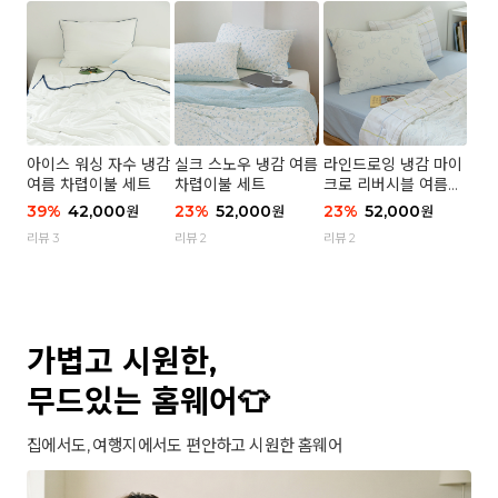
아이스 워싱 자수 냉감
실크 스노우 냉감 여름
라인드로잉 냉감 마이
여름 차렵이불 세트
차렵이불 세트
크로 리버시블 여름이
불 세트
39
%
42,000
23
%
52,000
23
%
52,000
원
원
원
리뷰 3
리뷰 2
리뷰 2
가볍고 시원한,
무드있는 홈웨어👕
집에서도, 여행지에서도 편안하고 시원한 홈웨어