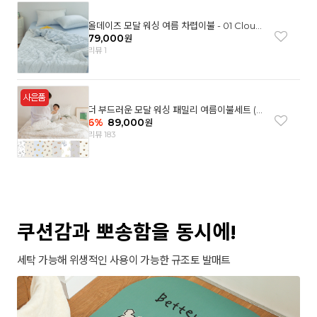
올데이즈 모달 워싱 여름 차렵이불 - 01 Cloud
garden(SS)
79,000
원
리뷰 1
더 부드러운 모달 워싱 패밀리 여름이불세트 (8
컬러)
6
%
89,000
원
리뷰 183
쿠션감과 뽀송함을 동시에!
세탁 가능해 위생적인 사용이 가능한 규조토 발매트