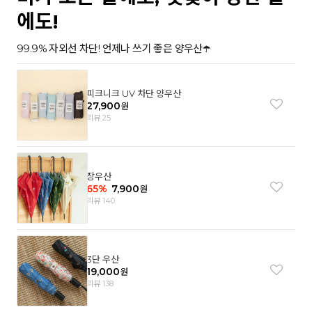
에도!
99.9% 자외선 차단! 언제나 쓰기 좋은 양우산☂️
피크니크 UV 차단 양우산
27,900
원
리뷰 25
장우산
65
%
7,900
원
리뷰 140
3단 우산
19,000
원
리뷰 138