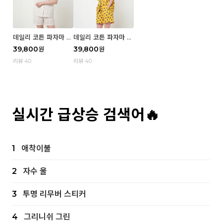
데일리 코튼 파자마 반
데일리 코튼 파자마 반
팔 세트 (우먼) - 02
팔 세트 (우먼) - 01 Mi
39,800
39,800
원
원
Blue cherry
z
리뷰 40
리뷰 40
실시간 급상승 검색어🔥
1
애착이불
2
자수 울
3
투명 리무버 스티커
4
그리니쉬 그린