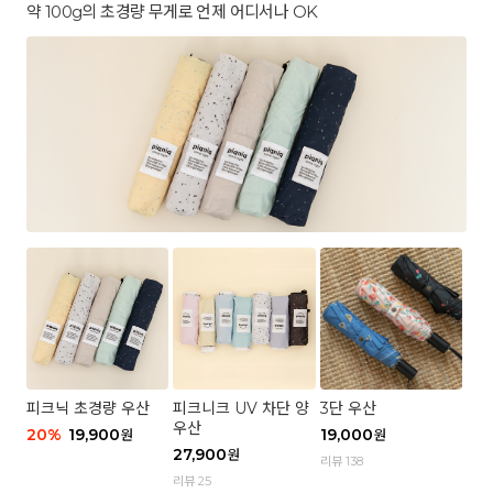
약 100g의 초경량 무게로 언제 어디서나 OK
피크닉 초경량 우산
피크니크 UV 차단 양
3단 우산
우산
20
%
19,900
19,000
원
원
27,900
원
리뷰 138
리뷰 25