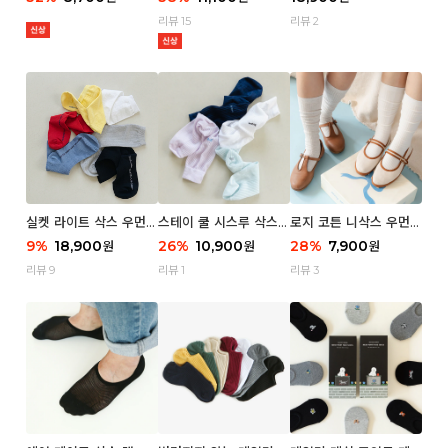
리뷰 15
리뷰 2
실켓 라이트 삭스 우먼 3
스테이 쿨 시스루 삭스
로지 코튼 니삭스 우먼 1
P
우먼 2P
P
9
%
18,900
26
%
10,900
28
%
7,900
원
원
원
리뷰 9
리뷰 1
리뷰 3