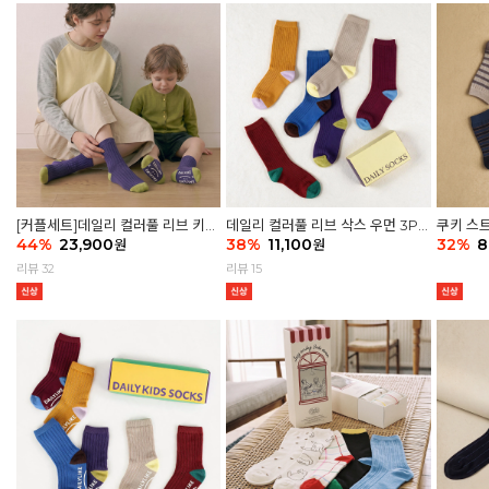
[커플세트]데일리 컬러풀 리브 키즈
데일리 컬러풀 리브 삭스 우먼 3P
쿠키 스트
6P & 우먼3P 삭스세트
44
%
23,900
세트
38
%
11,100
32
%
8
원
원
리뷰 32
리뷰 15