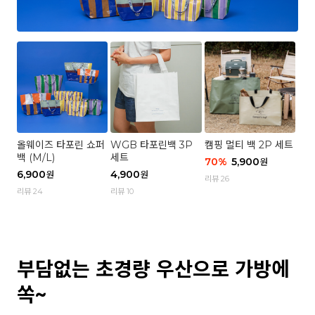
올웨이즈 타포린 쇼퍼
WGB 타포린백 3P
캠핑 멀티 백 2P 세트
백 (M/L)
세트
70
%
5,900
원
6,900
4,900
원
원
리뷰 26
리뷰 24
리뷰 10
부담없는 초경량 우산으로 가방에
쏙~