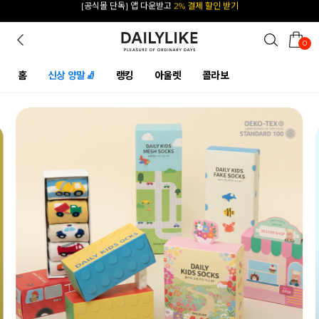
카카오 플친 추가하면
1천원 즉시 할인 쿠폰
0
홈
신상 양말🧦
랭킹
아울렛
콜라보