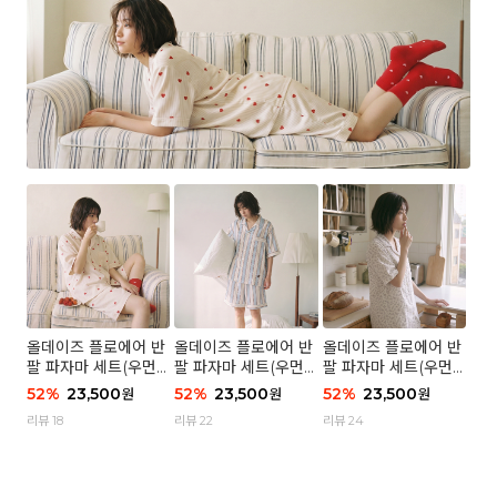
올데이즈 플로에어 반
올데이즈 플로에어 반
올데이즈 플로에어 반
팔 파자마 세트(우먼)
팔 파자마 세트(우먼)
팔 파자마 세트(우먼)
- 04 하트 컨페티
- 03 브리즈 스트라이
- 01 포슬 가든
52
%
23,500
52
%
23,500
52
%
23,500
원
원
원
프
리뷰 18
리뷰 22
리뷰 24