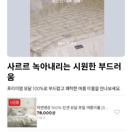
사르르 녹아내리는 시원한 부드러
움
프리미엄 모달 100%로 부드럽고 쾌적한 여름 이불을 만나보세요.
자연냉감 100% 인견 모달 프릴 여름이불 (3컬
러)
78,000
원
리뷰 8