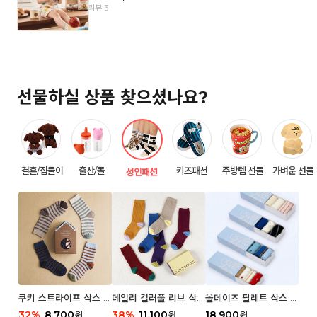
리뷰 3
선물하실 상품 찾으셨나요?
결혼/집들이
출산/돌
키즈패션
주방템 선물
가벼운 선물
성인패션
쿠키 스트라이프 삭스 우
데일리 컬러풀 리브 삭스
올데이즈 팔레트 삭스 우
먼 2P
우먼 3P 세트
먼 5P
32
%
8,700
38
%
11,100
18,900
원
원
원