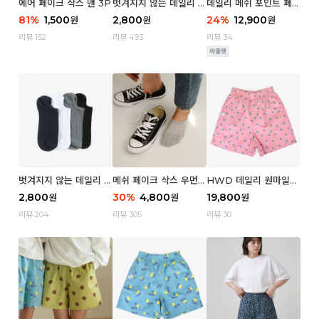
에어 페이크 삭스 맨 3P
벗겨지지 않는 데일리 페
데일리 메쉬 포인트 페이
이크 삭스 (우먼)
크 삭스 우먼 4P
81
%
1,500
2,800
24
%
12,900
원
원
원
리뷰 152
리뷰 493
리뷰 34
벗겨지지 않는 데일리 페
메쉬 페이크 삭스 우먼 3
HWD 데일리 원마일
이크 삭스 (맨)
P
쇼츠 - 04 Aroma (우
2,800
30
%
4,800
19,800
원
원
원
먼)
리뷰 204
리뷰 305
리뷰 30