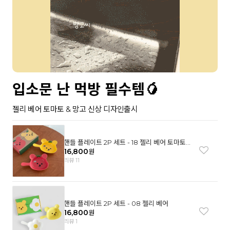
입소문 난 먹방 필수템🥭
젤리 베어 토마토 & 망고 신상 디자인출시
핸들 플레이트 2P 세트 - 18 젤리 베어 토마토
& 망고
16,800
원
리뷰 11
핸들 플레이트 2P 세트 - 08 젤리 베어
16,800
원
리뷰 1