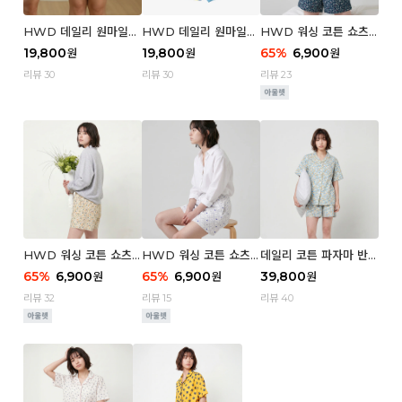
HWD 데일리 원마일
HWD 데일리 원마일
HWD 워싱 코튼 쇼츠
쇼츠 - 03 Poodle (우
쇼츠 - 02 Chouchou
(우먼) - 03 Berry tre
19,800
19,800
65
%
6,900
원
원
원
먼)
(우먼)
e
리뷰 30
리뷰 30
리뷰 23
HWD 워싱 코튼 쇼츠
HWD 워싱 코튼 쇼츠
데일리 코튼 파자마 반팔
(우먼) - 02 Retro flo
(우먼) - 01 Blue whal
세트 (우먼) - 03 Sum
65
%
6,900
65
%
6,900
39,800
원
원
원
wer
e
mer lane
리뷰 32
리뷰 15
리뷰 40