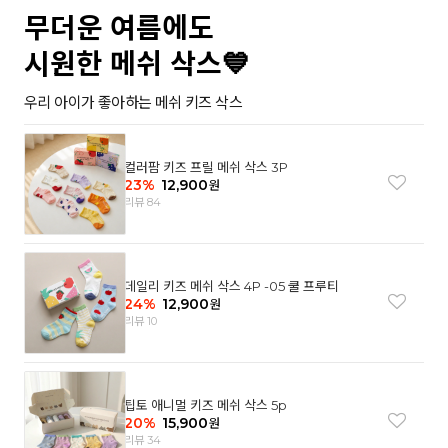
무더운 여름에도
시원한 메쉬 삭스💙
우리 아이가 좋아하는 메쉬 키즈 삭스
컬러팜 키즈 프릴 메쉬 삭스 3P
23
%
12,900
원
리뷰 84
데일리 키즈 메쉬 삭스 4P -05 쿨 프루티
24
%
12,900
원
리뷰 10
팁토 애니멀 키즈 메쉬 삭스 5p
20
%
15,900
원
리뷰 34