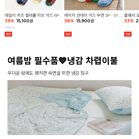
데일리 키즈 컬러풀 리브 삭스 6P -
레이지 선데이 삭스 우먼 5P - 01 G
클래식 오
03 세트
39
%
15,100
athering
38
%
15,900
세트
33
%
2
원
원
리뷰 15
여름밤 필수품💙냉감 차렵이불
무더운 밤에도 쾌적한 숙면을 위한 냉감 침구