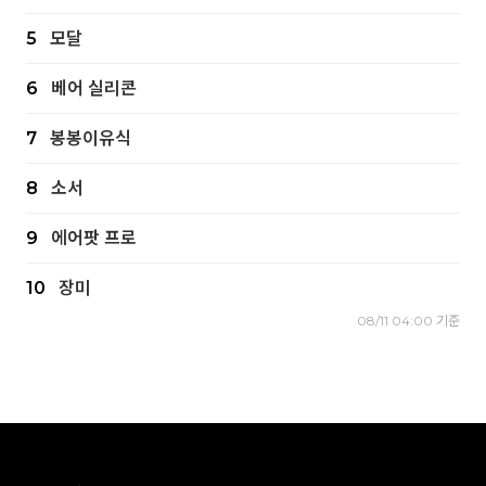
5
모달
6
베어 실리콘
7
봉봉이유식
8
소서
9
에어팟 프로
10
장미
08/11 04:00 기준