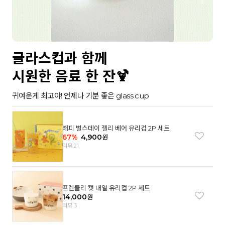
글라스컵과 함께
시원한 음료 한 잔🍹
귀여운게 최고야! 언제나 기분 좋은 glass cup
해피 벌스데이 젤리 베어 유리컵 2P 세트
67
%
4,900
원
리뷰 21
프렌들리 캣 내열 유리컵 2P 세트
14,000
원
리뷰 3