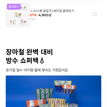
[4,900원 균일가] 유리컵 골라담기
67
%
4,900
원
리뷰 2
장마철 완벽 대비
방수 쇼퍼백💧
휴가철 필수 아이템! 물에 젖어도 걱정없어요