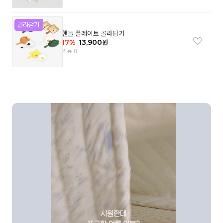
핸들 플레이트 골라담기
17
%
13,900
원
리뷰 11