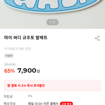
1
/
3
마이 버디 규조토 발매트
미끄럼방지 매트 포함
23,000
7,900
65
%
원
앱 결제 시 2% 즉시 추가할인
3%
적립금
배송정보
평일 13:00 이전 결제시
오늘 발송