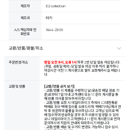
제조자
E2 collection
제조국
터키
A/S 책임자와 전
1644-2309
화번호
교환/반품/환불/취소
주문변경/취소
평일 오전 9시, 오후 1시
하루 2번 당일 발송 마감됩니다.
(주말, 공휴일 제외) 당일 발송 마감 이후 처리 불가하니
마감시간 이전 1:1 게시판으로 필히 요청해주시길 바랍니
다.
교환 및 반품
[교환/반품 공지 보기]
- 교환/반품 시 제품을 수령하신 날(운송장 배달 완료 기
준)로부터 7일 이내 고객센터 또는 1:1 문의 게시판을 통
해 반품 의사를 밝혀주셔야 합니다.
- 교환/반품 요청 시 데일리라이크 측에서 CJ대한통운
택배로 회수 택배 접수를 도와드리며, 택배기사님께서 연
락 후 방문하여 물품을 회수하십니다. 고객님 임의로 택
배 접수하여 반송하실 경우 추가 비용이 발생할 수 있사
오니 데일리라이크 고객센터나 1:1 문의 게시판으로 먼저
문의하시어 직원의 안내에 따라주시기 바랍니다.
- 교환/반품 배송 및 수거지 변경도 가능하니 접수 당시