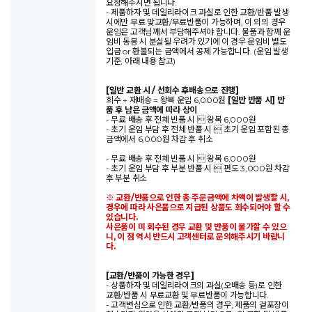
요청해주시면 됩니다.
- 제품하자 및 데일리라이크 과실로 인한 교환/반품 발생
시에만 무료 맞교환/무료반품이 가능하며, 이 외의 경우
운임은 고객님께서 부담해주셔야 합니다. 물품과 함께 운
임비 동봉 시 분실될 우려가 있기에 이 경우 운임비 별도
입금 or 환불되는 금액에서 공제 가능합니다. (운임 발생
기준, 아래 내용 참고)
[일반 교환 시 / 선회수 후배송으로 진행]
회수 + 재배송 = 왕복 운임 6,000원
[일반 반품 시] 반
품 후 남은 금액에 따라 상이
- 무료 배송 후 전체 반품 시  왕복 6,000원
- 초기 운임 부담 후 전체 반품 시  초기 운임 포함된 총
금액에서 6,000원 차감 후 취소
- 무료 배송 후 전체 반품 시  왕복 6,000원
- 초기 운임 부담 후 부분 반품 시  편도 3,000원 차감
후 부분 취소
※ 교환/반품으로 인한 총 주문금액에 차액이 발생할 시,
경우에 따라 사은품으로 지급된 상품도 회수되어야 할 수
있습니다.
사은품이 미 회수된 경우 교환 및 반품이 불가할 수 있으
니, 이 점 역시 반드시 고객센터로 문의해주시기 바랍니
다.
[교환/반품이 가능한 경우]
- 상품하자 및 데일리라이크의 과실(오배송 등)로 인한
교환/반품 시 무료교환 및 무료반품이 가능합니다.
- 고객변심으로 인한 교환/반품의 경우, 제품의 겉포장이