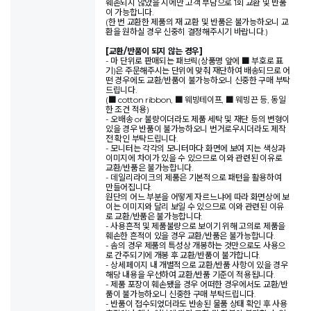
훼손되지 않았을 시에만 고객 부담으로 1회 교환 및 반품
이 가능합니다.
(한 번 교환한 제품의 재 교환 및 반품은 불가능하오니 교
환을 원하실 경우 신중히 결정해주시기 바랍니다.)
[교환/반품이 되지 않는 경우]
- 마 단위로 판매되는 패브릭(상품명 앞에 ■ 부호로 표
기)은 주문해주시는 단위에 맞춰 재단하여 배송되므로 어
떤 경우에도 교환/반품이 불가능하오니 신중한 구매 부탁
드립니다.
(■ cotton ribbon, ■ 웨빙테이프, ■ 웨빙끈 등, 동일
한 조건 적용)
- 오배송 or 불량이더라도 제품 세탁 및 재단 등의 변형이
있을 경우 반품이 불가능하오니 번거로우시더라도 제작
전 확인 부탁드립니다.
- 모니터는 각각의 모니터마다 화면에 보여 지는 색상과
이미지에 차이가 있을 수 있으므로 이와 관련된 이유로
교환/반품은 불가능합니다.
- 데일리라이크의 제품은 기본적으로 패턴을 활용하여
만들어집니다.
원단의 어느 부분을 어떻게 자르느냐에 따라 화면상에 보
이는 이미지와 달리 보일 수 있으므로 이와 관련된 이유
로 교환/반품은 불가능합니다.
- 사용흔적 및 제품불량으로 보이기 위해 고의로 제품을
훼손한 흔적이 있을 경우 교환/반품은 불가능합니다.
- 솜의 경우 제품의 특성상 개봉하는 것만으로도 사용으
로 간주되기에 개봉 후 교환/반품이 불가합니다.
- 상세페이지 내 개별적으로 교환/반품 사항이 있을 경우
해당 내용을 우선하여 교환/반품 기준이 적용됩니다.
- 제품 포장이 훼손됐을 경우 어떠한 경우에서도 교환/반
품이 불가능하오니 신중한 구매 부탁드립니다.
- 반품이 접수되었더라도 반송된 물품 상태 확인 후 사용