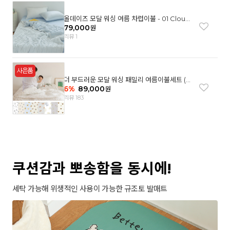
올데이즈 모달 워싱 여름 차렵이불 - 01 Cloud
garden(SS)
79,000
원
리뷰 1
더 부드러운 모달 워싱 패밀리 여름이불세트 (8
컬러)
6
%
89,000
원
리뷰 183
쿠션감과 뽀송함을 동시에!
세탁 가능해 위생적인 사용이 가능한 규조토 발매트