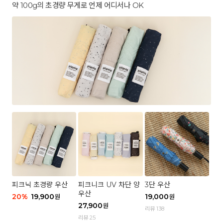
약 100g의 초경량 무게로 언제 어디서나 OK
피크닉 초경량 우산
피크니크 UV 차단 양
3단 우산
우산
20
%
19,900
19,000
원
원
27,900
원
리뷰 138
리뷰 25