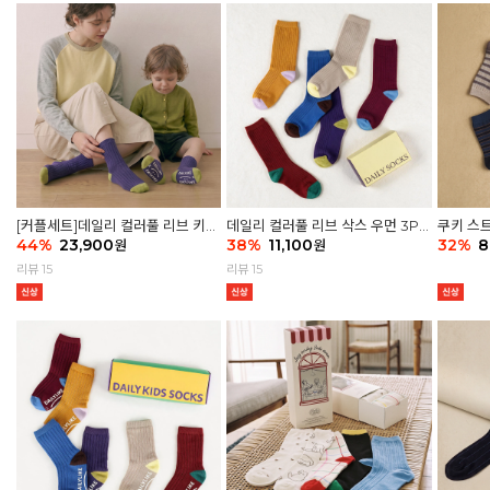
[커플세트]데일리 컬러풀 리브 키즈
데일리 컬러풀 리브 삭스 우먼 3P
쿠키 스트
6P & 우먼3P 삭스세트
44
%
23,900
세트
38
%
11,100
32
%
8
원
원
리뷰 15
리뷰 15