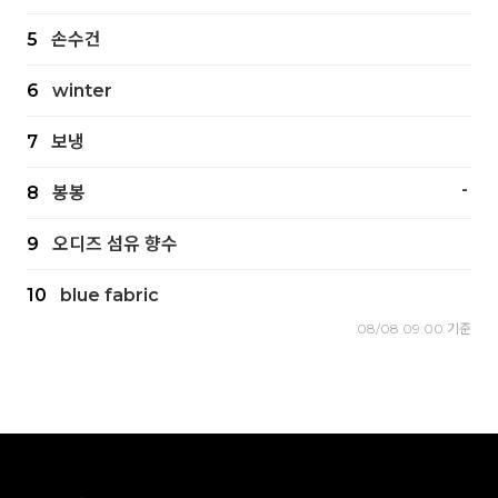
5
손수건
6
winter
7
보냉
-
8
봉봉
9
오디즈 섬유 향수
10
blue fabric
08/08 09:00 기준