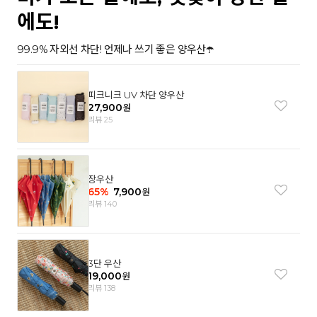
에도!
99.9% 자외선 차단! 언제나 쓰기 좋은 양우산☂️
피크니크 UV 차단 양우산
27,900
원
리뷰 25
장우산
65
%
7,900
원
리뷰 140
3단 우산
19,000
원
리뷰 138