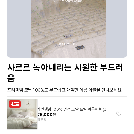
사르르 녹아내리는 시원한 부드러
움
프리미엄 모달 100%로 부드럽고 쾌적한 여름 이불을 만나보세요.
자연냉감 100% 인견 모달 프릴 여름이불 (3컬
러)
78,000
원
리뷰 8