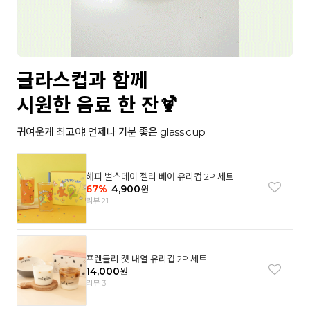
글라스컵과 함께
시원한 음료 한 잔🍹
귀여운게 최고야! 언제나 기분 좋은 glass cup
해피 벌스데이 젤리 베어 유리컵 2P 세트
67
%
4,900
원
리뷰 21
프렌들리 캣 내열 유리컵 2P 세트
14,000
원
리뷰 3