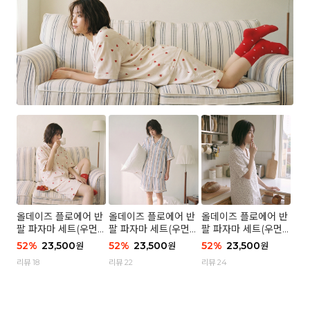
올데이즈 플로에어 반
올데이즈 플로에어 반
올데이즈 플로에어 반
팔 파자마 세트(우먼)
팔 파자마 세트(우먼)
팔 파자마 세트(우먼)
- 04 하트 컨페티
- 03 브리즈 스트라이
- 01 포슬 가든
52
%
23,500
52
%
23,500
52
%
23,500
원
원
원
프
리뷰 18
리뷰 22
리뷰 24