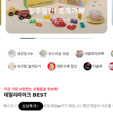
냉감침구❄️
부드러운 모달
여름파자마💙
유리컵 골라담기
대량구매 할인
아울렛
지금 가장 사랑받는 상품들을 한눈에!
데일리라이크 BEST
베스트👍🏻
리빙세일🏡
키즈세일👶🏻
패션세일🧆
사은품 
신상특가✨