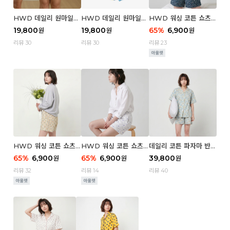
HWD 데일리 원마일
HWD 데일리 원마일
HWD 워싱 코튼 쇼츠
쇼츠 - 03 Poodle (우
쇼츠 - 02 Chouchou
(우먼) - 03 Berry tre
19,800
19,800
65
%
6,900
원
원
원
먼)
(우먼)
e
리뷰 30
리뷰 30
리뷰 23
HWD 워싱 코튼 쇼츠
HWD 워싱 코튼 쇼츠
데일리 코튼 파자마 반팔
(우먼) - 02 Retro flo
(우먼) - 01 Blue whal
세트 (우먼) - 03 Sum
65
%
6,900
65
%
6,900
39,800
원
원
원
wer
e
mer lane
리뷰 32
리뷰 14
리뷰 40