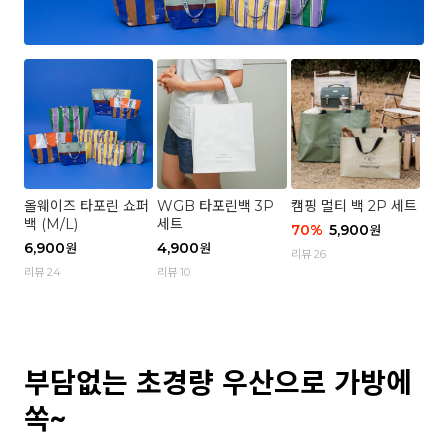
올웨이즈 타포린 쇼퍼
WGB 타포린백 3P
캠핑 멀티 백 2P 세트
백 (M/L)
세트
70
%
5,900
원
6,900
4,900
원
원
리뷰 26
리뷰 24
리뷰 10
부담없는 초경량 우산으로 가방에
쏙~