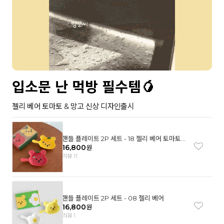
입소문 난 먹방 필수템🥭
젤리 베어 토마토 & 망고 신상 디자인출시
핸들 플레이트 2P 세트 - 18 젤리 베어 토마토
& 망고
16,800
원
리뷰 11
핸들 플레이트 2P 세트 - 08 젤리 베어
16,800
원
리뷰 1