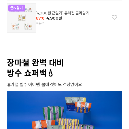
[4,900원 균일가] 유리컵 골라담기
67
%
4,900
원
리뷰 2
장마철 완벽 대비
방수 쇼퍼백💧
휴가철 필수 아이템! 물에 젖어도 걱정없어요