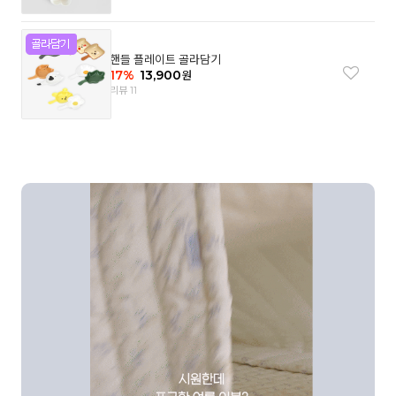
핸들 플레이트 골라담기
17
%
13,900
원
리뷰 11