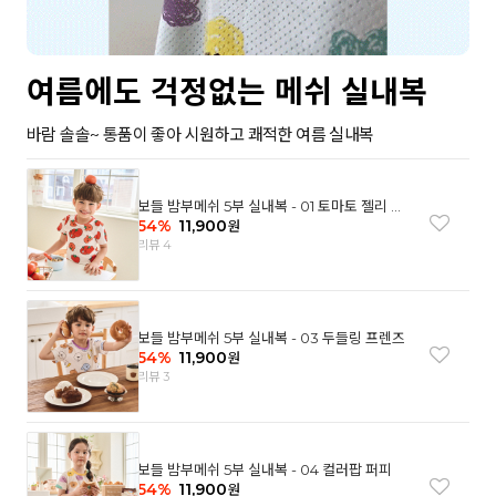
여름에도 걱정없는 메쉬 실내복
바람 솔솔~ 통품이 좋아 시원하고 쾌적한 여름 실내복
보들 밤부메쉬 5부 실내복 - 01 토마토 젤리 베
어
54
%
11,900
원
리뷰 4
보들 밤부메쉬 5부 실내복 - 03 두들링 프렌즈
54
%
11,900
원
리뷰 3
보들 밤부메쉬 5부 실내복 - 04 컬러팝 퍼피
54
%
11,900
원