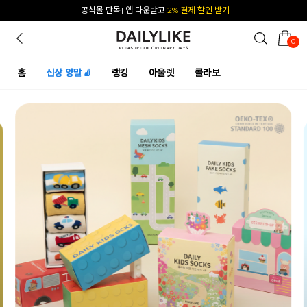
카카오 플친 추가하면
1천원 즉시 할인 쿠폰
0
홈
신상 양말🧦
랭킹
아울렛
콜라보