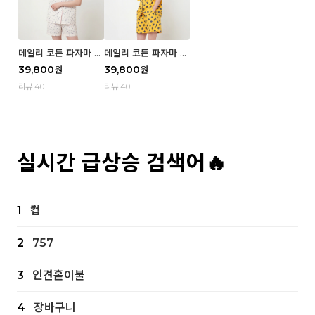
데일리 코튼 파자마 반
데일리 코튼 파자마 반
팔 세트 (우먼) - 02
팔 세트 (우먼) - 01 Mi
39,800
39,800
원
원
Blue cherry
z
리뷰 40
리뷰 40
실시간 급상승 검색어🔥
1
컵
2
757
3
인견홑이불
4
장바구니