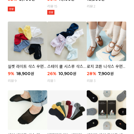
리뷰 15
리뷰 2
실켓 라이트 삭스 우먼 3
스테이 쿨 시스루 삭스
로지 코튼 니삭스 우먼 1
P
우먼 2P
P
9
%
18,900
26
%
10,900
28
%
7,900
원
원
원
리뷰 9
리뷰 1
리뷰 3