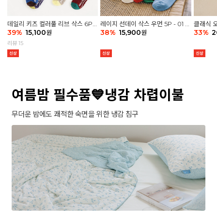
데일리 키즈 컬러풀 리브 삭스 6P -
레이지 선데이 삭스 우먼 5P - 01 G
클래식 오
03 세트
39
%
15,100
athering
38
%
15,900
세트
33
%
2
원
원
리뷰 15
여름밤 필수품💙냉감 차렵이불
무더운 밤에도 쾌적한 숙면을 위한 냉감 침구