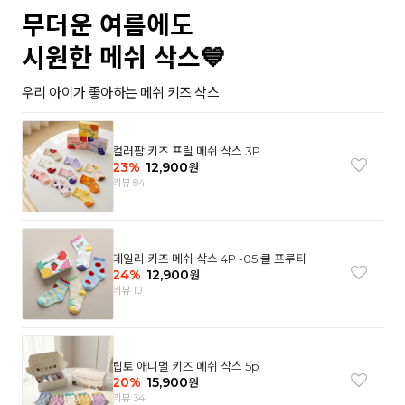
무더운 여름에도
시원한 메쉬 삭스💙
우리 아이가 좋아하는 메쉬 키즈 삭스
컬러팜 키즈 프릴 메쉬 삭스 3P
23
%
12,900
원
리뷰 84
데일리 키즈 메쉬 삭스 4P -05 쿨 프루티
24
%
12,900
원
리뷰 10
팁토 애니멀 키즈 메쉬 삭스 5p
20
%
15,900
원
리뷰 34