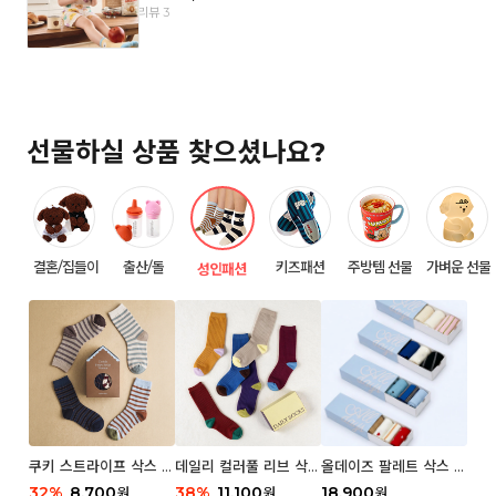
리뷰 3
선물하실 상품 찾으셨나요?
결혼/집들이
출산/돌
키즈패션
주방템 선물
가벼운 선물
성인패션
쿠키 스트라이프 삭스 우
데일리 컬러풀 리브 삭스
올데이즈 팔레트 삭스 우
먼 2P
우먼 3P 세트
먼 5P
32
%
8,700
38
%
11,100
18,900
원
원
원