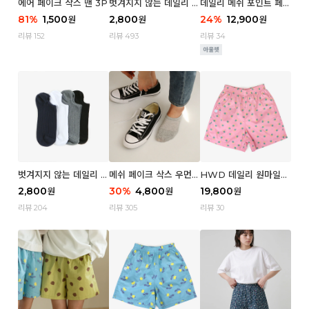
에어 페이크 삭스 맨 3P
벗겨지지 않는 데일리 페
데일리 메쉬 포인트 페이
이크 삭스 (우먼)
크 삭스 우먼 4P
81
%
1,500
2,800
24
%
12,900
원
원
원
리뷰 152
리뷰 493
리뷰 34
벗겨지지 않는 데일리 페
메쉬 페이크 삭스 우먼 3
HWD 데일리 원마일
이크 삭스 (맨)
P
쇼츠 - 04 Aroma (우
2,800
30
%
4,800
19,800
원
원
원
먼)
리뷰 204
리뷰 305
리뷰 30