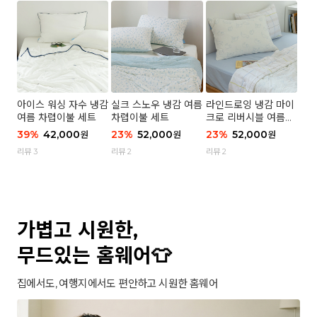
아이스 워싱 자수 냉감
실크 스노우 냉감 여름
라인드로잉 냉감 마이
여름 차렵이불 세트
차렵이불 세트
크로 리버시블 여름이
불 세트
39
%
42,000
23
%
52,000
23
%
52,000
원
원
원
리뷰 3
리뷰 2
리뷰 2
가볍고 시원한,
무드있는 홈웨어👕
집에서도, 여행지에서도 편안하고 시원한 홈웨어