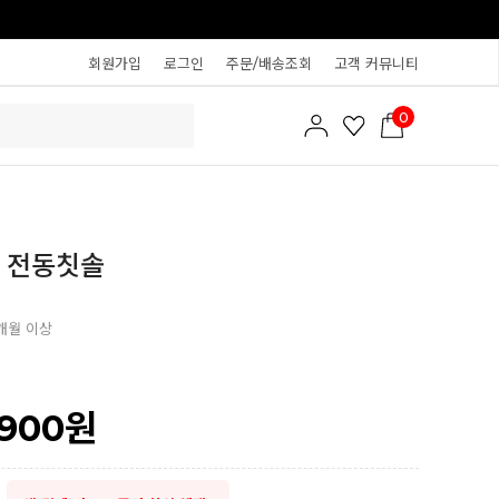
회원가입
로그인
주문/배송조회
고객 커뮤니티
0
 전동칫솔
개월 이상
,900
원