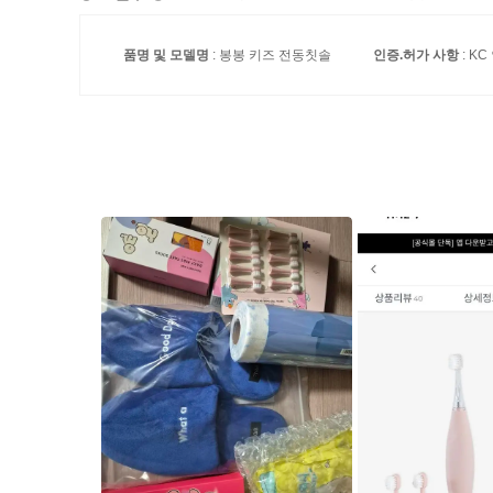
품명 및 모델명
: 봉봉 키즈 전동칫솔
인증.허가 사항
: KC