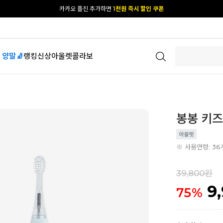
카카오 플친 추가하면
1천원 즉시 할인 쿠폰
[공식몰 단독] 앱 다운받고
2% 결제 할인 받기
 양말🧦
랭킹
신상
아울렛
콜라보
봉봉 키즈
※ 사용연령: 36
39,800원
9
75
%