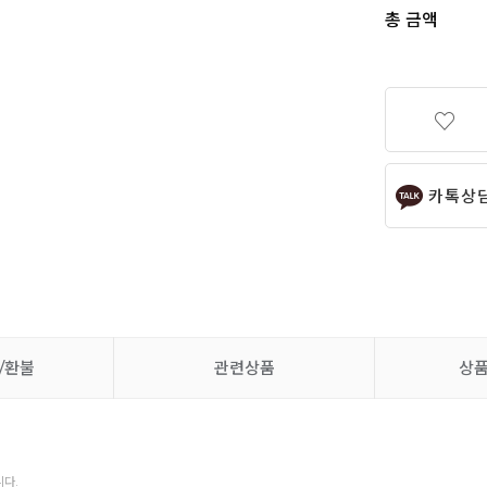
총 금액
카톡상
/환불
관련상품
상
다.